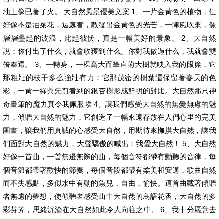
地上像已著了火。 大自然風景優美文案 1、一片金黃色的植物，但
好像不是油菜花，遠處看，散發出金黃色的光芒，一陣風吹來，像
層層疊起的波浪，此起彼伏，真是一幅美好的景象。 2、大自然
說：你付出了什么，就會收獲到什么。你對我做過什么，我就會雙
倍奉還。 3、一轉身，一棵高大而筆直的大樹就映入我的眼簾，它
那粗壯的枝干多么強壯有力；它那茂密的樹葉還保留著春天的色
彩，一黃一綠與先前看到的銀杏樹形成鮮明的對比。大自然那只神
奇畫筆的魔力真令我佩服埃 4、讓我們感受大自然的無憂無慮的魅
力，傾聽大自然的魅力，它創造了一幅永遠存放在人們心里的完美
圖畫，讓我們用真誠的心感受大自然，用期待來撫摸大自然，讓我
們面對大自然的魅力，大聲驕傲的喊出：我愛大自然！ 5、大自然
好像一首曲，一首無邊無際的曲，每個音符都帶有動聽的音律，每
個音節都帶著歡快的節奏，每個音段都帶有柔美和安適，歌曲自然
而不失感點，多似水中有動的魚兒，自由，愉快。這首曲載著傾聽
者無慮的夢想，使傾聽者感受曲中大自然的鳥語花香，大自然的多
彩芬芳，思緒沉淪在大自然如此令人向往之中。 6、我十分愿意去