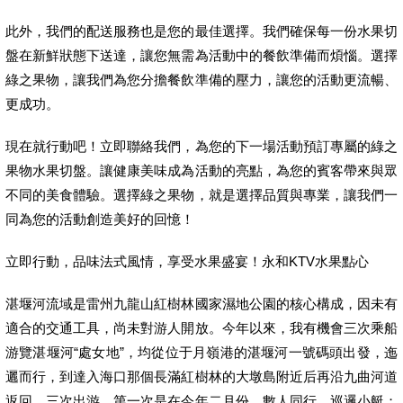
此外，我們的配送服務也是您的最佳選擇。我們確保每一份水果切
盤在新鮮狀態下送達，讓您無需為活動中的餐飲準備而煩惱。選擇
綠之果物，讓我們為您分擔餐飲準備的壓力，讓您的活動更流暢、
更成功。
現在就行動吧！立即聯絡我們，為您的下一場活動預訂專屬的綠之
果物水果切盤。讓健康美味成為活動的亮點，為您的賓客帶來與眾
不同的美食體驗。選擇綠之果物，就是選擇品質與專業，讓我們一
同為您的活動創造美好的回憶！
立即行動，品味法式風情，享受水果盛宴！永和KTV水果點心
湛堰河流域是雷州九龍山紅樹林國家濕地公園的核心構成，因未有
適合的交通工具，尚未對游人開放。今年以來，我有機會三次乘船
游覽湛堰河“處女地”，均從位于月嶺港的湛堰河一號碼頭出發，迤
邐而行，到達入海口那個長滿紅樹林的大墩島附近后再沿九曲河道
返回。三次出游，第一次是在今年二月份，數人同行，巡邏小艇；