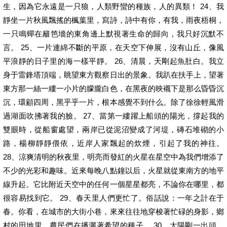
生，因為它永遠是一只狼，人類野蠻的種族，人的異類！ 24、我
靜坐一片秋風飄搖的楓葉里，寫詩，詩中有你，有我，雨夜梧桐，
一只鳴蟬在籬笆墻的東角邊上默視著生命的歸向，我只好沉默不
言。 25、一片連綿不斷的平原，在天空下伸展，沒有山丘，像風
平浪靜的日子里的海一樣平靜。 26、清晨，天剛起魚肚白。我立
身于雷鋒塔頂端，眺望東方觀察日出的景象。我趴在扶手上，望著
東方那一絲一縷一小片的朦朧白色，在黑夜的映襯下是那么昏昏沉
沉，環顧四周，黑乎乎一片，根本感覺不到什么。除了徐徐輕風滑
過湖面吹拂著我的臉。 27、當第一縷躍上船頭的陽光，撐起我的
雙眼時，從船窗處望，兩岸已從泥沼變成了河堤，磚石堆砌的小
路，楊柳靜靜偎依，近岸人家飄起的炊煙，引起了我的神往。
28、涼爽清明的秋夜里，明亮而發紅的火星在星空中為我們增添了
不少的光彩和趣味。近來每晚八點鐘以后，火星就從東南方的地平
線升起。它比附近天空中的任何一個星星都亮，不論你在哪里，都
很容易找到它。 29、春天里人們更忙了。俗話說：一年之計在于
春。你看，在城市的大街小巷，來來往往地穿梭著忙碌的身影，鄉
村的田地里，農民們在播灑著希望的種子。 30、太陽剛一出頭，