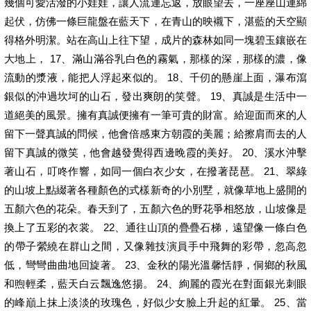
幾個可愛活潑的小娃娃，讓人流連忘返，放眼望去，一座座山連綿
起伏，仿佛一條巨龍盤在藍天下，在青山的映襯下，湛藍的天空顯
得格外明潔。站在高山上往下望，成片的森林如同一塊碧玉鑲嵌在
大地上， 17、滿山滿谷乳白色的霧氣，那樣的深，那樣的濃，像
流動的漿液，能把人浮起來似的。 18、千仞的懸崖上面，瀑布瀉
銀似的沖過坎坷的山石，發出爽朗的笑聲。 19、真誠是生活中一
道絕美的風景。擁有真誠便擁有一筆可貴的財富。給迎面而來的人
留下一聲真誠的問候，他會倍感東方朝霞的美麗；給擦肩而去的人
留下真誠的微笑，他會越發覺得西邊晚霞的美好。 20、溪水沖擊
著山石，叮咚作響，如同一個白衣少女，在撥著琵琶。 21、翠綠
的山坡上點綴著各種顏色的式樣新奇的小別墅，就像草地上盛開的
五顏六色的花朵。春天到了，五顏六色的野花爭相怒放，山坡像是
換上了五彩的衣裳。 22、通往山頂的疊疊石梯，遠望像一條白色
的帶子縈繞在群山之間，又像雜技演員手中飛舞的彩帶，忽高忽
低，彎彎曲曲地回旋著。 23、金秋的陽光溫馨恬靜，侗鄉的秋風
和煦輕柔，藍天白云飄逸悠揚。 24、絢麗的霞光在對面銀光刺眼
的峰巔上抹上淡淡的玫瑰色，好似少女臉上升起的紅暈。 25、當