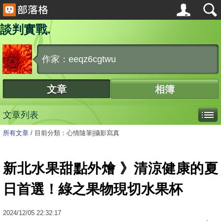
談判實戰.
作家：eeqz6cgtwu
文章
相簿
文章列表
所有文章
/
目前分類：心情隨筆|攝影寫真
新北水果甜點外燴 》清涼健康的夏
日首選！綠之果物現切水果杯
2024
/
12
/
05
22:32:17