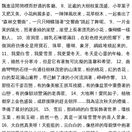
飄進這間簡樸而舒適的客廳。 8、近處的大樹枝葉茂盛。小草葉子
又肥又美。小花絢麗多姿。一陣陣風吹來，花草樹木，一起奏出了
“森林交響曲”，一只只蝴蝶隨著“交響曲”跳起了舞呢。 9、一片金
黃的陽光，照著蒼綠的崖壁，崖壁上長著漂亮的小花，像蝴蝶一樣
動人。 10、溶洞里，鐘乳石琳瑯滿目，在彩色燈光的照耀下，整
個洞府仿佛全是用寶石、珠翠、珊瑚、象牙、綢緞堆積起來的。
11、我愛白雪，我愛雪景，我更愛冬天。冬天是心靈的年輪。冬
天，雖然十分寒冷，但是它有著無可比擬的溫馨和希望。 12、曲
曲彎彎的石徑一向通往樹林茂密的山溝里，粉的桃花，紅的杏花，
白的梨花滿山遍野，早已解了凍的小河流淌著，崢崢作響。 13、
那怪石千姿百態，有的像美猴王抓耳撓腮，有的像盆景中重疊著的
山巒，有的像額頭豐滿的老壽星。 14、大地啊！愛民如子。植物
都穿上金色盛裝，成群接隊的趕去朝拜……我為這次秋天的禮儀，
準備了最好的說詞。 15、雪后，那綿綿的白雪裝飾著世界，瓊枝
玉葉，粉裝玉砌，皓然一色，真是一派瑞雪豐年的喜人景象。
16、大自然真美呀！天藍藍的，云白白的，像慈祥的母親懷中抱著