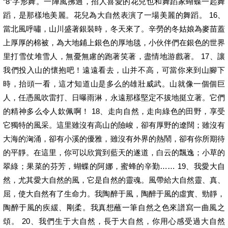
“8”字形舞。一陣風拂過，招人喜愛的花兒也和舞蹈家蝴蝶一起舞
蹈，是那樣地美麗。花兒為大自然表演了一場美麗的舞蹈。 16、
當北風呼嘯，山川盛著銀裝時，冬天來了。辛勞的冬姑娘為麥苗蓋
上厚厚的棉被，為大地鋪上銀色的厚地毯，小伙伴們在銀色的世界
里打雪仗堆雪人，無憂無慮的跑著笑著，盡情地游戲著。 17、讓
我們投入山的懷抱吧！遠遠看去，山并不高，可當你來到山腳下
時，抬頭一看，這才知道山是多么的雄壯威武。山就像一個個巨
人，任憑風吹雷打、日曝雨淋，永遠那樣堅定不拔地挺立著。它們
的精神多么令人欽佩啊！ 18、走向自然，走向綠色的田野，享受
它獨特的風采。這里雖沒有高山的險峻，卻有厚野的遼闊；雖沒有
大海的洶涌，卻有小溪的優雅，雖沒有外界的熱鬧，卻有你所期待
的平靜。在這里，你可以欣賞到藍天的遂道，白云的飄逸；小草的
翠綠；果菜的芬芳，蝴蝶的阿娜，蜜蜂的辛勤…… 19、我愛大自
然，尤其愛大自然的風，它是自然的靈魂。風帶給大自然靈、真、
屈，使大自然有了生命力。我陶醉于風，陶醉于風的虛實、勁靜，
陶醉于風的疾緩、剛柔。我真想蘸一筆自然之色來譜寫一曲風之
頌。 20、我們生于大自然，長于大自然，你用心感受過大自然