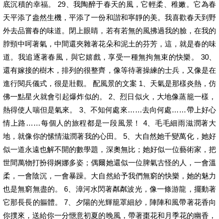
底沉積的幸福。 29、我陶醉于春天的風，它輕柔、稚嫩。它為春
天平添了盎然生機，平添了一份和諧和寧靜的美。我喜歡春天到野
外去品嘗春的味道。閉上眼睛，若有若無的風拂過我的臉，在我的
脖頸中呵著氣，中間還夾雜著花朵和泥土的芬芳，這，就是春的味
道。我追逐著春風，與它嬉戲，享受一種無拘無束的快樂。 30、
還有嫁接的樹木，排列的很整齊，像等待著操練的士兵，又像是在
進行閱兵儀式，很是壯觀。 配風景的文案 1、天氣是那樣炎熱，仿
佛一點星火就會引起爆炸似的。 2、烈日似火，大地像蒸籠一樣，
熱得使人喘但是氣來。 3、不知何處來……去向何處……帶上好心
情上路……每個人的旅程都是一段風景！ 4、毛毛細雨滋潤著大
地，就像你的愫情滋潤著我的心田。 5、大自然她千變萬化，她好
似一道永遠也解不開的數學題，深奧無比；她好似一位藝術家，把
世間萬物打扮得婀娜多姿；偶爾她還似一位脾氣古怪的人，一會溫
柔，一會陰沉，一會暴躁。大自然給予我們無窮的快樂，她的魅力
也是無窮無盡的。 6、漳河水閃著粼粼波光，像一條游龍，擺動著
它那長長的軀體。 7、夕陽的光輝籠罩細紗，陣陣和風帶著花香向
你撲來，送給你一分愜意初夏的晚風，帶著棗花和月季花的幽香，