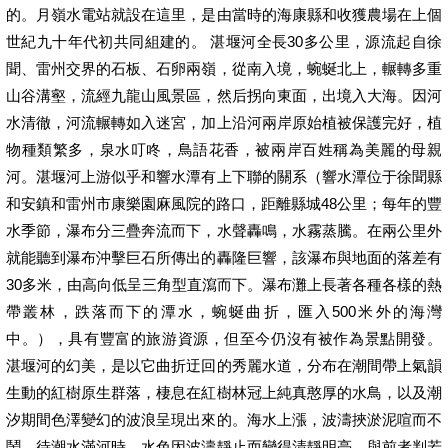
的。月嶺水電站就設在這里，是由當時的海康縣和收獲農場在上個
世紀九十年代初共同組建的。 湛堰河全長30多公里，源流起自徐
聞、雷州交界的石板、石卵兩嶺，從南入境，蜿蜒北上，輾轉多重
山谷溝壑，流經九龍山風景區，然后拐向東面，出境入大海。因河
水清徹，河流輾轉如入迷宮，加上沿河兩岸原始植被保護完好，植
物種類繁多，泉水叮咚，鳥語花香，被兩岸百姓稱為美麗的母親
河。湛堰河上游似乎和響水潭有上下聯的關系（響水潭位于徐聞縣
和安鎮和雷州市康樂園麻風院的路口，距離縣城48公里；每年的豐
水季節，瀑布分三疊奔流而下，水聲轟鳴，水霧蒸騰。在兩公里外
就能聽到瀑布沖擊巨石所傳出的轟隆巨響，該瀑布與地面的落差有
30多米，由高向低呈三角型直瀉而下。瀑布灘上長著各種各樣的熱
帶叢林，跌落而下的潭水，蜿蜒曲折，匯入500米外的海灣
中。），具有豐富的旅游資源，但至今仍沒有被作為景點開發。
湛堰河的幻美，是以它曲折迂回的秀麗水道，分布在潮間帶上氣韻
生動的紅樹原生群落，棲息在紅樹林冠上純真憨厚的水鳥，以及潮
汐期間色澤變幻的波浪呈現出來的。海水上漲，波濤挾淤泥喧而不
鬧，待潮水滿河時，水色因波濤靜止而變得清靜明亮，與前者判若