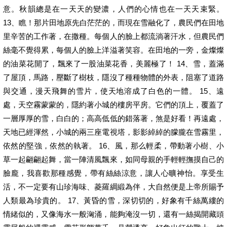
意。秋韻總是在一天天的變濃，人們的心情也在一天天束緊。
13、瞧！那片田地原先白茫茫的，而現在雪融化了，農民們在田地
里辛苦的工作著，在撒種。每個人的臉上都流淌著汗水，但農民們
絲毫不覺得累，每個人的臉上洋溢著笑容。在田地的一旁，金燦燦
的油菜花開了，飄來了一股油菜花香，美麗極了！ 14、雪，蓋滿
了屋頂，馬路，壓斷了樹枝，隱沒了種種物體的外表，阻塞了道路
與交通，漫天飛舞的雪片，使天地溶成了白色的一體。 15、遠
處，天空霧蒙蒙的，隱約著小城的樓房平房。它們的頂上，覆蓋了
一層厚厚的雪，白白的；高高低低的錯落著，煞是好看！再遠處，
天地已經渾然，小城的兩三座電視塔，影影綽綽的朦朧在雪霧里，
依然的堅強，依然的執著。 16、風，那么輕柔，帶動著小樹、小
草一起翩翩起舞，當一陣清風飄來，如同母親的手輕輕撫摸自己的
臉龐，我喜歡那種感覺，帶有絲絲涼意，讓人心曠神怡。享受生
活，不一定要有山珍海味、菱羅綢緞為伴，大自然便是上帝所賜予
人類最為珍貴的。 17、黃昏的雪，深切切的，好象有千絲萬縷的
情緒似的，又像海水一般洶涌，能夠淹沒一切，還有一絲揭開藏頭