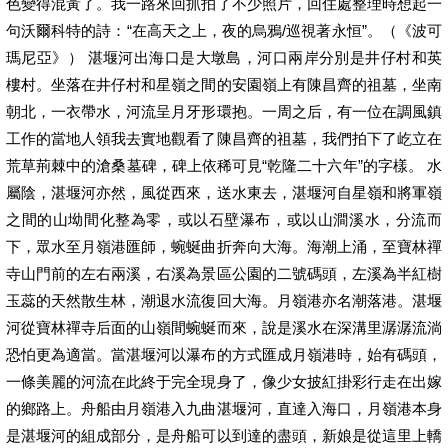
色變得混黃了。我一路來回抓拍了不少照片，回住處整理時想起一
句沃爾科特的詩：“在高天之上，夜的烏鴉/巡視著永恒”。（《波可
瑪尼亞》） 湛堰河出海口是大墩島，河口兩岸分別是井仔村和英
樓村。坐落在井仔村和星嶺之間的安園嶺上有陳昌齊的祖墓，坐南
朝北，一衣帶水，河流呈月牙形環抱。一周之后，有一位在調風鎮
工作的當地人領我去實地觀看了陳昌齊的祖墓，我們拍下了屹立在
荒草荊棘中的滄桑墓碑，碑上依稀可見“乾隆二十六年”的字樣。 水
屬陰，湛堰河亦然，風從西來，送水東去，湛堰河自星嶺和將軍嶺
之間的山坳間化整為零，或以石壁瀑布，或以山澗溪水，分流而
下，眾水至月嶺港匯師，蜿蜒曲折奔向大海。海潮上涌，至寶林禪
寺山門前的左右兩溪，右溪為景區公園的二號碼頭，左溪為半紅樹
玉蕊的天然散生林，潮退水流復回大海。月嶺港亦名潮落港。湛堰
河從寶林禪寺后面的山嶺間蜿蜒而來，說是溪水在深溝里潺潺流淌
恐怕更為適當。當湛堰河以瀑布的方式匯成月嶺港時，始有碼頭，
一條美麗的河流在此終于完全現身了，像少女披紅掛彩行走在出嫁
的鄉路上。舟船由月嶺港入九曲湛堰河，直達入海口，月嶺港本身
是湛堰河的組成部分，是舟船可以到達的盡頭，新娘是從這里上轎