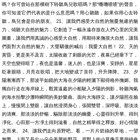
嗎？你可曾站在那棵樹下聆聽鳥兒歌唱嗎？那“嘰嘰喳喳”的聲音，
你可知道它們代表的是什么意思嗎？用心聽聽，如果你用心去聆
聽，鳥兒會是你的朋友。 21、讓我們感受大自然的無憂無慮的魅
力，傾聽大自然的魅力，它創造了一幅永遠存放在人們心里的完美
圖畫，讓我們用真誠的心感受大自然，用期待來撫摸大自然，讓我
們面對大自然的魅力，大聲驕傲的喊出：我愛大自然！ 22、天的
黃昏，更是美不及言，太陽收斂了刺眼的光芒，夜幕已經垂下了，
天空也變得暗了，夜也是溫馨，迷人的，也是涼爽，安靜的，星星
眨著眼睛，月亮在歌唱，把大地變成了音符，升升降降。 23、夕
陽漸漸西下，那波平如鏡的大海在夕陽的輕灑下顯得格外撫媚。我
獨自行走在海岸線上，觀賞遠處的小船駛入夕陽的倒影，聆聽淘氣
的海水拍擊沙灘時瞬間的美妙樂曲。面向大海靜立，讓夕陽照在臉
上，慢慢閉上雙眼，讓自然浸潤身心，張開雙臂，深呼吸。那淡淡
的清爽、那淡淡的舒暢，驅除那淡淡的幽憂，心靈得到升華、得到
凈化。心田那一方凈土得到滋養，自然之精華得之釋放。好心情隨
之而來。 24、讓我們走向原野吧。看，一片片碧綠的草地，一望
無際，上面又長出一朵朵美麗的野花。原野上的小草像千萬個綠色