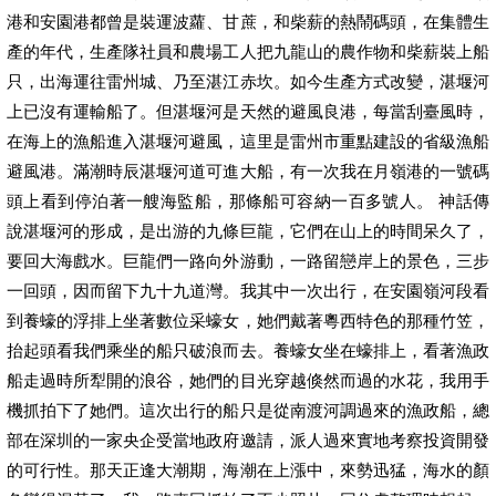
港和安園港都曾是裝運波蘿、甘蔗，和柴薪的熱鬧碼頭，在集體生
產的年代，生產隊社員和農場工人把九龍山的農作物和柴薪裝上船
只，出海運往雷州城、乃至湛江赤坎。如今生產方式改變，湛堰河
上已沒有運輸船了。但湛堰河是天然的避風良港，每當刮臺風時，
在海上的漁船進入湛堰河避風，這里是雷州市重點建設的省級漁船
避風港。滿潮時辰湛堰河道可進大船，有一次我在月嶺港的一號碼
頭上看到停泊著一艘海監船，那條船可容納一百多號人。 神話傳
說湛堰河的形成，是出游的九條巨龍，它們在山上的時間呆久了，
要回大海戲水。巨龍們一路向外游動，一路留戀岸上的景色，三步
一回頭，因而留下九十九道灣。我其中一次出行，在安園嶺河段看
到養蠔的浮排上坐著數位采蠔女，她們戴著粵西特色的那種竹笠，
抬起頭看我們乘坐的船只破浪而去。養蠔女坐在蠔排上，看著漁政
船走過時所犁開的浪谷，她們的目光穿越倏然而過的水花，我用手
機抓拍下了她們。這次出行的船只是從南渡河調過來的漁政船，總
部在深圳的一家央企受當地政府邀請，派人過來實地考察投資開發
的可行性。那天正逢大潮期，海潮在上漲中，來勢迅猛，海水的顏