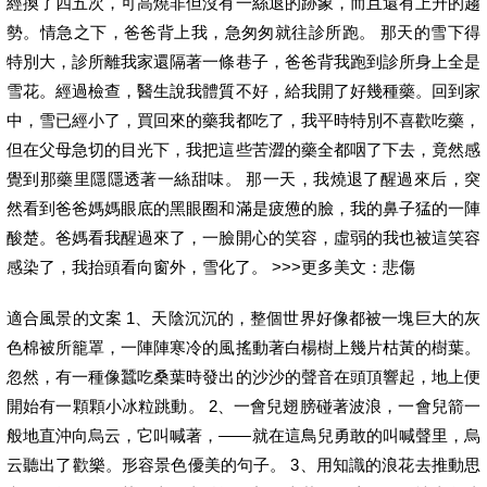
經換了四五次，可高燒非但沒有一絲退的跡象，而且還有上升的趨
勢。情急之下，爸爸背上我，急匆匆就往診所跑。 那天的雪下得
特別大，診所離我家還隔著一條巷子，爸爸背我跑到診所身上全是
雪花。經過檢查，醫生說我體質不好，給我開了好幾種藥。回到家
中，雪已經小了，買回來的藥我都吃了，我平時特別不喜歡吃藥，
但在父母急切的目光下，我把這些苦澀的藥全都咽了下去，竟然感
覺到那藥里隱隱透著一絲甜味。 那一天，我燒退了醒過來后，突
然看到爸爸媽媽眼底的黑眼圈和滿是疲憊的臉，我的鼻子猛的一陣
酸楚。爸媽看我醒過來了，一臉開心的笑容，虛弱的我也被這笑容
感染了，我抬頭看向窗外，雪化了。 >>>更多美文：悲傷
適合風景的文案 1、天陰沉沉的，整個世界好像都被一塊巨大的灰
色棉被所籠罩，一陣陣寒冷的風搖動著白楊樹上幾片枯黃的樹葉。
忽然，有一種像蠶吃桑葉時發出的沙沙的聲音在頭頂響起，地上便
開始有一顆顆小冰粒跳動。 2、一會兒翅膀碰著波浪，一會兒箭一
般地直沖向烏云，它叫喊著，——就在這鳥兒勇敢的叫喊聲里，烏
云聽出了歡樂。形容景色優美的句子。 3、用知識的浪花去推動思