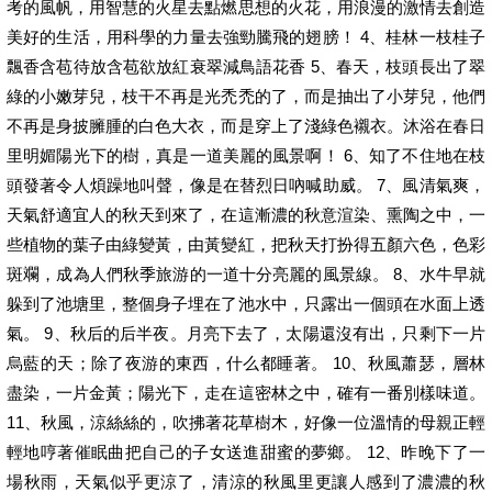
考的風帆，用智慧的火星去點燃思想的火花，用浪漫的激情去創造
美好的生活，用科學的力量去強勁騰飛的翅膀！ 4、桂林一枝桂子
飄香含苞待放含苞欲放紅衰翠減鳥語花香 5、春天，枝頭長出了翠
綠的小嫩芽兒，枝干不再是光禿禿的了，而是抽出了小芽兒，他們
不再是身披臃腫的白色大衣，而是穿上了淺綠色襯衣。沐浴在春日
里明媚陽光下的樹，真是一道美麗的風景啊！ 6、知了不住地在枝
頭發著令人煩躁地叫聲，像是在替烈日吶喊助威。 7、風清氣爽，
天氣舒適宜人的秋天到來了，在這漸濃的秋意渲染、熏陶之中，一
些植物的葉子由綠變黃，由黃變紅，把秋天打扮得五顏六色，色彩
斑斕，成為人們秋季旅游的一道十分亮麗的風景線。 8、水牛早就
躲到了池塘里，整個身子埋在了池水中，只露出一個頭在水面上透
氣。 9、秋后的后半夜。月亮下去了，太陽還沒有出，只剩下一片
烏藍的天；除了夜游的東西，什么都睡著。 10、秋風蕭瑟，層林
盡染，一片金黃；陽光下，走在這密林之中，確有一番別樣味道。
11、秋風，涼絲絲的，吹拂著花草樹木，好像一位溫情的母親正輕
輕地哼著催眠曲把自己的子女送進甜蜜的夢鄉。 12、昨晚下了一
場秋雨，天氣似乎更涼了，清涼的秋風里更讓人感到了濃濃的秋