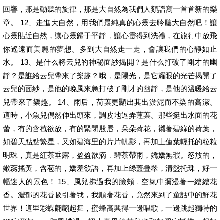
回響，那是動聽的旋律，那是大自然為我們人類譜寫一首首新的樂
章。 12、走進大自然，用我們最純真的心靈去聆聽大自然吧！讓
心靈貼近自然，讓心靈歸于平靜，讓心靈得到洗禮，在旅行中放飛
你遙遠而美麗的夢想。多到大自然走一走，會讓我們的心靜如止
水。 13、是什么將云兒的神秘面紗揭開？是什么打破了剛才的幽
靜？是誰給云兒帶來了樂趣？哦，是陽光，是它耀眼的光芒揭開了
云兒的面紗，是他的晚風來急打破了剛才的幽靜，是他的溫暖給云
兒帶來了樂趣。 14、雨后，荷葉更顯出其出淤泥而不染的高潔。
這時，小魚兒偶然伸出頭來，調皮地逗弄蓮葉。那些挺出水面的花
蕾，有的含苞欲放，有的緊閉殷唇，朵朵荷花，襯著碧綠的荷葉，
如碧天點點繁星，又如碧海里的片片帆影，再加上蓮葉輕托的粒粒
明珠，真是紅茶垂露，盈盈欲滴，碧茶帶雨，嬌嬌無瑕。怒放的，
嫩蕊搖黃，含苞的，嬌羞欲語，再加上綠蓋疊翠，清盤托珠，好一
幅迷人的景色！ 15、風兒拂過我的臉頰，空氣中彌漫著一縷縷花
香。濃郁的花香吸引著我，我順著花香，竟然來到了童話中的鮮花
世界！這里彩蝶翩翩起舞，蜜蜂高興得一邊唱歌，一邊跳起獨特的