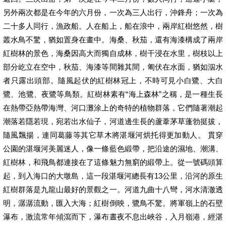
另外兩次都是在今年的六月份，一次為三人出行，沖鋒舟；一次為
二十多人同行，漁政船。人在船上，船在浪中，兩岸紅樹悠然，樹
叢水鳥不驚，猶如置身在畫中。海桑、秋茄，還有海漆構成了兩岸
紅樹林的景色，海桑因高大而獨自成林，樹干浸在水里，樹枝以上
部分屹立在空中，秋茄、海漆等間雜其間，匍伏在水面，猶如泅水
者只露出頭部。隨風起伏的紅樹林冠上，不時可見小白鷺、大白
鷺、池鷺、夜鷺等鳥類。紅樹林素有“海上森林”之稱，是一種生長
在熱帶亞熱帶海灣、河口灘涂上的奇特的植物群落，它們隨著潮起
潮落若隱若現，宛若出水仙子，河道邊生長的蘆葦茅草蓬勃挺拔，
隨風飄揚，連同葛藤等其它草木將湛堰河烘托得更加動人。 貫穿
公園的湛堰河美麗迷人，像一條藍色緞帶，把沿途的濕地、潮溝、
紅樹林，和飛鳥都連接在了這條魅力無窮的緞帶上。從一號碼頭算
起，到入海口的大墩島，這一段湛堰河總長有13公里，沿河的原生
紅樹群落是九龍山最好的景觀之一。河道九曲十八彎，河水清澈透
明，潺潺流動，匯入大海；紅樹倒映，鷺鳥不驚。將軍嶺上的石壁
瀑布，激流常年傾瀉而下，瀑布晝夜不息出峽谷，入月嶺港，經湛