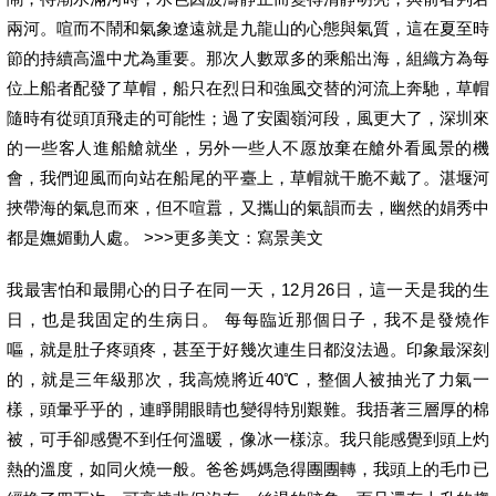
兩河。喧而不鬧和氣象遼遠就是九龍山的心態與氣質，這在夏至時
節的持續高溫中尤為重要。那次人數眾多的乘船出海，組織方為每
位上船者配發了草帽，船只在烈日和強風交替的河流上奔馳，草帽
隨時有從頭頂飛走的可能性；過了安園嶺河段，風更大了，深圳來
的一些客人進船艙就坐，另外一些人不愿放棄在艙外看風景的機
會，我們迎風而向站在船尾的平臺上，草帽就干脆不戴了。湛堰河
挾帶海的氣息而來，但不喧囂，又攜山的氣韻而去，幽然的娟秀中
都是嫵媚動人處。 >>>更多美文：寫景美文
我最害怕和最開心的日子在同一天，12月26日，這一天是我的生
日，也是我固定的生病日。 每每臨近那個日子，我不是發燒作
嘔，就是肚子疼頭疼，甚至于好幾次連生日都沒法過。印象最深刻
的，就是三年級那次，我高燒將近40℃，整個人被抽光了力氣一
樣，頭暈乎乎的，連睜開眼睛也變得特別艱難。我捂著三層厚的棉
被，可手卻感覺不到任何溫暖，像冰一樣涼。我只能感覺到頭上灼
熱的溫度，如同火燒一般。爸爸媽媽急得團團轉，我頭上的毛巾已