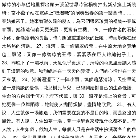
嫩綠的小草從地里探出頭來張望世界時當楊柳抽出新芽換上新裝
時；當小燕子站在電線上“嘰嘰嘰”的演奏出春的第一樂章時……，
春姑娘來了。她來看望久違的朋友，為它們帶來珍貴的禮物---春風
春雨。她讓這個春天更美麗，更富有生機。 26、一條古老的石板
小路，像條瘦弱的長蟲，時而爬過重重起伏的丘陵，時而蜿蜒在綠
水悠悠的河邊。 27、淮河，像一條翡翠緞帶，在中原大地金黃地
毯上飄過；又像一條碧綠的玉帶，緊緊系在巨人錦繡袍子上。
28、昨晚下了一場秋雨，天氣似乎更涼了，清涼的秋風里更讓人感
到了濃濃的秋意。秋韻總是在一天天的變濃，人們的心情也在一天
天束緊。 29、淅淅瀝瀝下了一陣小雨，氣候蕭瑟清涼，天空里流
過一層談談的憂傷，花兒樹兒草兒，已經開始對自己的生命低語。
生命的方向歸于何方？埋下伏筆，讓 30、浪花是海上的奇景，可
她更像一位舞蹈家，她能使人拋開煩惱，盡情地欣賞。 31、有人
說，人生就像一場旅途，我們需要在意的不是目的地，而是路邊的
風景。有人說，人生如夢一場，夢一場醒過來發現什么都不是。有
人說，人生如戲，戲如人生，每個人只是在生活中扮演著各自的角
色。 32、當北風呼嘯，山川盛著銀裝時，冬天來了。辛勞的冬姑