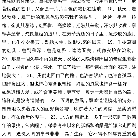
露尾般的裸露感。雪花形態萬千、晶瑩透亮，好象出征的戰士，披
著銀色的盔甲，又像是一片片白色的戰帆在遠航。 18、秋天，走
過勃發，屬于她的瑰麗色彩爬滿我們的眼界，一片片一串串一粒
粒，金黃與蔥綠，紅艷艷，亮燦燦，期盼與辛勤，汗水與收獲，寧
靜與溫馨，悠長蔓延的遐思，在芳華流逝的日子里，流沙般的歲月
里，化作今夕書頁，裝點人生，裝點未來的風景。 19、千樹萬樹
的紅葉，愈到秋深，愈是紅艷，遠遠看去，就像火焰在滾動。
20、那是一個久旱不雨的夏天，炎熱的太陽烤得田里的老泥鰍都翻
白了，村邊的小溪，溪水一下低了幾寸，那些露在水面的石頭，陡
地變大了。 21、我們走回自己的路，也許會艱難，也許會孤單，
也許會困惑，但也許心靈會很輕松，終點的風景也許會一樣好……
如果這樣去愛，或許會更美麗，更享受，每走一步都是自己的路，
這樣走是沒有遺憾的！ 22、五月的微風，飄著道邊槐花的清芬，
輕輕地吹拂著路人的面頰與發鬢，吹拂著人們的胸襟，溫柔的慰
撫，有如慈母的雙手。 23、北方的曠野上，多了一只沉睡了數億
年的母狼，它蘇醒了，帶著有生以來的孤獨和滄桑是誰讓它走回到
人間，透視人間的事事非非，為了生存，它不得不忍辱負重的逃