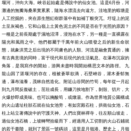
堰河，沖向大海。峽谷起始處是傳說中的仙女池。這是6月份，河
灘邊的無瓣海桑果實累累，隨海水漂流去向遠方。洼地里的蝦塘是
人工挖掘的，夾在原生態紅樹群落中有如補丁般突兀。圩堤上的泥
土呈灰褐色，它和山嶺上土黃色泥土的不同是否在于光照的原因？
一種是之前長期處于濕地沼澤，浸泡在水下，另一種是一直裸露在
陽光和風雨之中。他們都屬于千萬年前火山噴發之后的新生命狀
態，就象洪荒之后出現的不同膚色的人類。河流是融會貫通的，擁
有古典意境的同時，富于現代和后現代的生活氣息。在瀑布沉寂的
角落，是我寫作的開始，游興未盡時我開始構思文本的路徑。 九
龍山因了湛堰河的存在，植被蒼翠欲滴，石壁峽谷，灌木蒼郁無
邊，瀑布滋養，茂林自然造化。附近山谷間的竹筍，每年從一月起
到九月間反復破土，茁壯成長，用鐮刀挨地割下，剝殼、切片，大
火爆炒即成美味。也可以腌酸筍，或燉湯。作為世界地質公園構成
的火山遺址柱狀石就在仙女池旁，有如宮殿石柱，拱衛仙女池，石
柱上站立著傳說中的守護天神。人們出寶林禪寺，往左順山坡走，
過仙女池石橋，上坡轉彎拾級而下，經過用人工切割的火山石鋪就
的若干臺階，就到了景區一號碼頭，這里是月嶺港。歷史上，月嶺