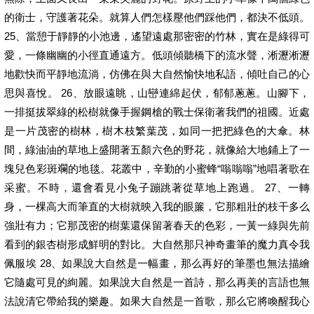
的衛士，守護著花朵。就算人們怎樣壓他們踩他們，都決不低頭。
25、當憩于靜靜的小池邊，遙望遠處那密密的竹林，實在是綠得可
愛，一條幽幽的小徑直通遠方。低頭傾聽橋下的流水聲，淅瀝淅瀝
地歡快而平靜地流淌，仿佛在與大自然愉快地私語，傾吐自己的心
思與喜悅。 26、放眼遠眺，山巒連綿起伏，郁郁蔥蔥。山腳下，
一排挺拔翠綠的松樹就像手握鋼槍的戰士保衛著我們的祖國。近處
是一片茂密的樹林，樹木枝繁葉茂，如同一把把綠色的大傘。林
間，綠油油的草地上盛開著五顏六色的野花，就像給大地鋪上了一
塊兒色彩斑斕的地毯。花叢中，辛勤的小蜜蜂“嗡嗡嗡”地唱著歌在
采蜜。不時，還會看見小兔子蹦跳著從草地上跑過。 27、一轉
身，一棵高大而筆直的大樹就映入我的眼簾，它那粗壯的枝干多么
強壯有力；它那茂密的樹葉還保留著春天的色彩，一黃一綠與先前
看到的銀杏樹形成鮮明的對比。大自然那只神奇畫筆的魔力真令我
佩服埃 28、如果說大自然是一幅畫，那么再好的筆墨也無法描繪
它隨處可見的絢麗。如果說大自然是一首詩，那么再美的言語也無
法說清它帶給我的樂趣。如果大自然是一首歌，那么它將喚醒我心