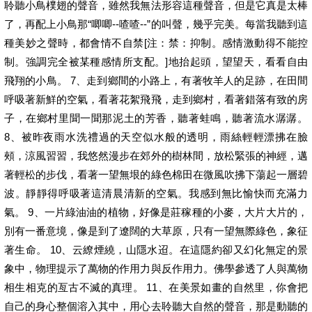
聆聽小鳥樸翅的聲音，雖然我無法形容這種聲音，但是它真是太棒
了，再配上小鳥那“唧唧--喳喳--”的叫聲，幾乎完美。每當我聽到這
種美妙之聲時，都會情不自禁[注：禁：抑制。感情激動得不能控
制。強調完全被某種感情所支配。]地抬起頭，望望天，看看自由
飛翔的小鳥。 7、走到鄉間的小路上，有著牧羊人的足跡，在田間
呼吸著新鮮的空氣，看著花絮飛飛，走到鄉村，看著錯落有致的房
子，在鄉村里聞一聞那泥土的芳香，聽著蛙鳴，聽著流水潺潺。
8、被昨夜雨水洗禮過的天空似水般的透明，雨絲輕輕漂拂在臉
頰，涼風習習，我悠然漫步在郊外的樹林間，放松緊張的神經，邁
著輕松的步伐，看著一望無垠的綠色棉田在微風吹拂下蕩起一層碧
波。靜靜得呼吸著這清晨清新的空氣。我感到無比愉快而充滿力
氣。 9、一片綠油油的植物，好像是莊稼種的小麥，大片大片的，
別有一番意境，像是到了遼闊的大草原，只有一望無際綠色，象征
著生命。 10、云繚煙繞，山隱水迢。在這隱約卻又幻化無定的景
象中，物理提示了萬物的作用力與反作用力。佛學參透了人與萬物
相生相克的亙古不滅的真理。 11、在美景如畫的自然里，你會把
自己的身心整個溶入其中，用心去聆聽大自然的聲音，那是動聽的