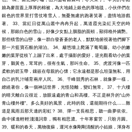
娘為麥苗蓋上厚厚的棉被，為大地鋪上銀色的厚地毯，小伙伴們在
銀色的世界里打雪仗堆雪人，無憂無慮的跑著笑著，盡情地游戲
著。 33、當紅日從萬山叢中冉冉升起，萬道霞光染紅天空的時
候，那銀白色的雪山，好像少女點上胭脂的面頰，顯得格外嬌艷。
那些積雪的山巒，像一群白發蒼蒼的老人，默默地俯視著他們腳下
那一片藍寶石般的湖泊。 34、籬笆墻上爬滿了葡萄藤。幼小的嫩
嫩的葉芽從枝丫上蹦了出來，處于攝影的愛好，逆光觀看幼小的葉
芽，鵝黃色，茸茸的，很有生氣，那叫生命。 35、虎渡河像一匹
柔軟的碧玉帶，鑲嵌在母親的心懷；它永遠都是那么坦蕩無私，用
自己的乳汁哺育兩岸人民。 36、千峰競秀的石林，就像夢一樣，
繚繞著你，像一個神話世界，光怪陸離，變幻無常。 37、十六樓
的晴天離白云很近，放眼遠處的青山和高樓。不正是林升的“山外
青山樓外樓”。多么美好的風景，此時的我，還能期待什么……難
道是風雨后那天邊的彩虹？ 38、彈一支長相思，聽一曲夢依依。
曲中揉進輕輕淺淺詞章，獨有相思濃。十年寒窗苦，只盼月圓。
39、暖和的春天，萬物復蘇，運河水像剛剛清醒的小姑娘，渾身布