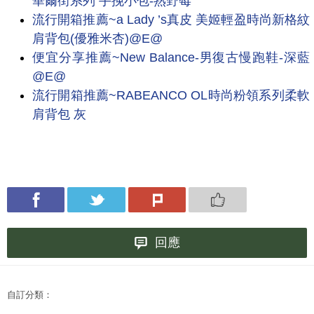
華爾街系列 手挽小包-熟野莓
流行開箱推薦~a Lady ’s真皮 美姬輕盈時尚新格紋
肩背包(優雅米杏)@E@
便宜分享推薦~New Balance-男復古慢跑鞋-深藍
@E@
流行開箱推薦~RABEANCO OL時尚粉領系列柔軟
肩背包 灰
回應
自訂分類：