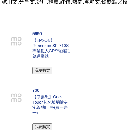
試用文.分享文.好用.推薦.評價.熱銷.開箱文.優缺點比較
5990
【EPSON】
Runsense SF-710S
專業鐵人GPS軌跡記
錄運動錶
798
【伊集思】One-
Touch強化玻璃隨身
泡茶/咖啡杯(買一送
一)