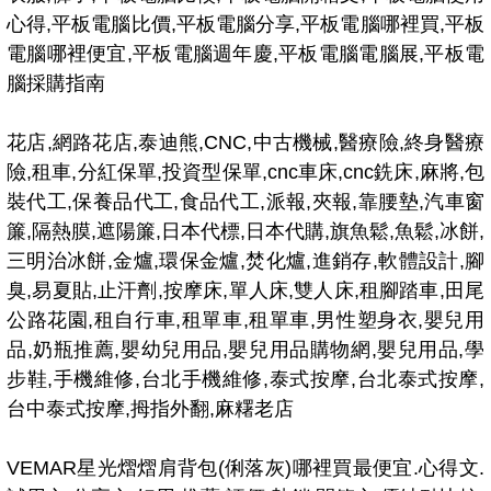
心得,平板電腦比價,平板電腦分享,平板電腦哪裡買,平板
電腦哪裡便宜,平板電腦週年慶,平板電腦電腦展,平板電
腦採購指南
花店,網路花店,泰迪熊,CNC,中古機械,醫療險,終身醫療
險,租車,分紅保單,投資型保單,cnc車床,cnc銑床,麻將,包
裝代工,保養品代工,食品代工,派報,夾報,靠腰墊,汽車窗
簾,隔熱膜,遮陽簾,日本代標,日本代購,旗魚鬆,魚鬆,冰餅,
三明治冰餅,金爐,環保金爐,焚化爐,進銷存,軟體設計,腳
臭,易夏貼,止汗劑,按摩床,單人床,雙人床,租腳踏車,田尾
公路花園,租自行車,租單車,租單車,男性塑身衣,嬰兒用
品,奶瓶推薦,嬰幼兒用品,嬰兒用品購物網,嬰兒用品,學
步鞋,手機維修,台北手機維修,泰式按摩,台北泰式按摩,
台中泰式按摩,拇指外翻,麻糬老店
VEMAR星光熠熠肩背包(俐落灰)哪裡買最便宜.心得文.