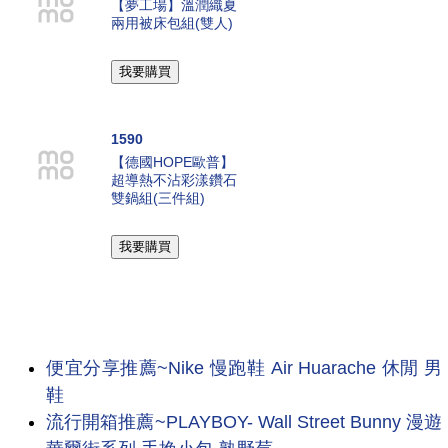
【夢工場】溫潤織夏
兩用被床包組(雙人)
1590
【德國HOPE歐普】
超導熱不沾彩漾鑽石
雙鍋組(三件組)
便宜分享推薦~Nike 慢跑鞋 Air Huarache 休閒 男
鞋
流行開箱推薦~PLAYBOY- Wall Street Bunny 漫遊