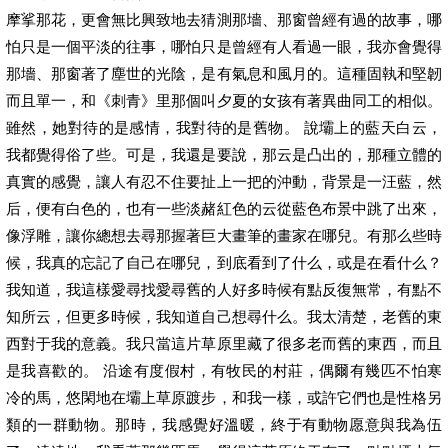
摩挲那花，更會無比興致地去猜測那墻、那窗曾經有過的故事，哪
怕只是一個平淡的往事，哪怕只是曾經有人看過一眼，我亦會覺得
那墻、那窗著了塵世的光陰，是有氣息和風月的。這種固執和堅韌
而且單一，和《刺青》里那個叫夕夏的女孩有著異曲同工的相似。
雖然，她對待的是感情，我對待的是舊物。 說壩上的藍天白云，
我都覺得俗了些。可是，我還是要說，那云是凸出的，那種立體的
真實的感覺，讓人有忍不住要扯上一把的沖動，背景是一汪藍，然
后，便有白色的，也有一些淡赭紅色的云從藍色布景中跳了出來，
像浮雕，讓你總想去尋那握著巨大畫筆的畫家在哪兒。有那么些時
候，我真的忘記了自己在哪兒，到底看到了什么，或是在看什么？
我知道，我這樣愛尋找愛尋舊的人好多時候有點反復無常，有點不
知所云，但更多時候，我知道自己想尋什么。我太清楚，老舊的東
西對于我的意義。我只當這片草原里藏了很多老而舊的東西，而且
是我喜歡的。 沿途有度假村，有牧民的村莊，偶爾有幾匹不怕寒
冷的馬，悠閑地在壩上草原踱步，和我一樣，或許它們也是性格另
類的一群動物。那時，我感覺好溫暖，終于有動物愿意與我為伍