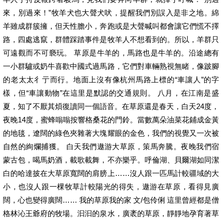
來，別過來！”牧羊犬也大聲犬吠，提醒我們別誤入是非之地。綿
羊雖成群簇擁，但天性膽小，奔跑或是大聲喊叫都會讓它們慌不擇
路，四處逃竄，群體踩踏事件是牧羊人不想看到的。所以，羊群只
可遠觀而不可褻玩。 草原是牛羊的，馬路也是牛羊的。沿途總有
一小群驢或奶牛喜歡中國式過馬路，它們對車輛熟視無睹，像跛腳
的老太太彳亍而行。地面上沒有像杭州馬路上標的“車讓人”的字
樣，但“車讓動物”在這里是默認的交通規則。 八月，在江南是盛
夏，知了不厭其煩復讀同一個語音。在草原還是春天，白天24度，
夜晚14度，蜜蜂嗡嗡按響格桑花的門鈴。當數萬朵油菜花鋪成金黃
的地毯，遼闊的綠色夾雜著大塊耀眼的金色，我們的視覺又一次被
自然的絢爛捕獲。 白天我們遨游大草原，策馬奔騰。夜晚我們宿
蒙古包，喝馬奶酒，載歌載舞，不亦樂乎。呼倫湖、貝爾湖如同潔
白的哈達披在大草原寬闊的肩膀上……沒人跟一匹馬計較疆域的大
小，也沒人跟一棵牧草計較陽光的得失，遨游在草原，看得見廣
闊，心也變得廣闊…… 我的草原我的家 文/包伶俐 這里曾經都是僧
格林沁王爺府的牧場。汩汩的泉水，廣袤的草原，靜靜地孕育著草