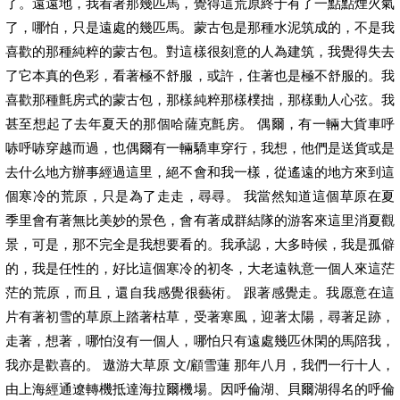
了。遠遠地，我看著那幾匹馬，覺得這荒原終于有了一點點煙火氣
了，哪怕，只是遠處的幾匹馬。蒙古包是那種水泥筑成的，不是我
喜歡的那種純粹的蒙古包。對這樣很刻意的人為建筑，我覺得失去
了它本真的色彩，看著極不舒服，或許，住著也是極不舒服的。我
喜歡那種氈房式的蒙古包，那樣純粹那樣樸拙，那樣動人心弦。我
甚至想起了去年夏天的那個哈薩克氈房。 偶爾，有一輛大貨車呼
哧呼哧穿越而過，也偶爾有一輛驕車穿行，我想，他們是送貨或是
去什么地方辦事經過這里，絕不會和我一樣，從遙遠的地方來到這
個寒冷的荒原，只是為了走走，尋尋。 我當然知道這個草原在夏
季里會有著無比美妙的景色，會有著成群結隊的游客來這里消夏觀
景，可是，那不完全是我想要看的。我承認，大多時候，我是孤僻
的，我是任性的，好比這個寒冷的初冬，大老遠執意一個人來這茫
茫的荒原，而且，還自我感覺很藝術。 跟著感覺走。我愿意在這
片有著初雪的草原上踏著枯草，受著寒風，迎著太陽，尋著足跡，
走著，想著，哪怕沒有一個人，哪怕只有遠處幾匹休閑的馬陪我，
我亦是歡喜的。 遨游大草原 文/顧雪蓮 那年八月，我們一行十人，
由上海經通遼轉機抵達海拉爾機場。因呼倫湖、貝爾湖得名的呼倫