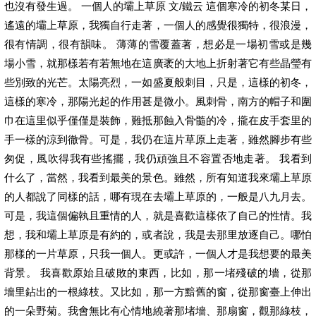
也沒有發生過。 一個人的壩上草原 文/鐵云 這個寒冷的初冬某日，
遙遠的壩上草原，我獨自行走著，一個人的感覺很獨特，很浪漫，
很有情調，很有韻味。 薄薄的雪覆蓋著，想必是一場初雪或是幾
場小雪，就那樣若有若無地在這廣袤的大地上折射著它有些晶瑩有
些別致的光芒。太陽亮烈，一如盛夏般刺目，只是，這樣的初冬，
這樣的寒冷，那陽光起的作用甚是微小。風刺骨，南方的帽子和圍
巾在這里似乎僅僅是裝飾，難抵那蝕入骨髓的冷，攏在皮手套里的
手一樣的涼到徹骨。可是，我仍在這片草原上走著，雖然腳步有些
匆促，風吹得我有些搖擺，我仍頑強且不容置否地走著。 我看到
什么了，當然，我看到最美的景色。雖然，所有知道我來壩上草原
的人都說了同樣的話，哪有現在去壩上草原的，一般是八九月去。
可是，我這個偏執且重情的人，就是喜歡這樣依了自己的性情。我
想，我和壩上草原是有約的，或者說，我是去那里放逐自己。哪怕
那樣的一片草原，只我一個人。更或許，一個人才是我想要的最美
背景。 我喜歡原始且破敗的東西，比如，那一堵殘破的墻，從那
墻里鉆出的一根綠枝。又比如，那一方黯舊的窗，從那窗臺上伸出
的一朵野菊。我會無比有心情地繞著那堵墻、那扇窗，觀那綠枝，