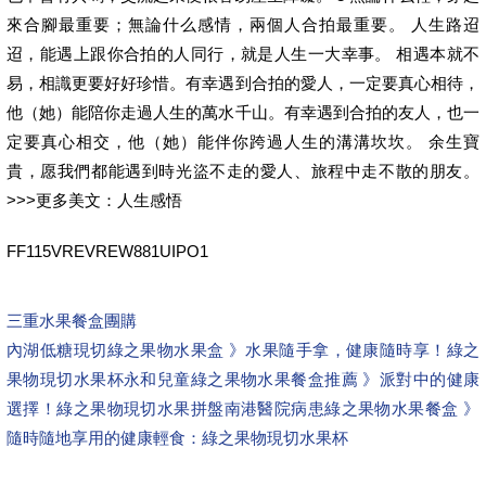
來合腳最重要；無論什么感情，兩個人合拍最重要。 人生路迢
迢，能遇上跟你合拍的人同行，就是人生一大幸事。 相遇本就不
易，相識更要好好珍惜。有幸遇到合拍的愛人，一定要真心相待，
他（她）能陪你走過人生的萬水千山。有幸遇到合拍的友人，也一
定要真心相交，他（她）能伴你跨過人生的溝溝坎坎。 余生寶
貴，愿我們都能遇到時光盜不走的愛人、旅程中走不散的朋友。
>>>更多美文：人生感悟
FF115VREVREW881UIPO1
三重水果餐盒團購
內湖低糖現切綠之果物水果盒 》水果隨手拿，健康隨時享！綠之
果物現切水果杯
永和兒童綠之果物水果餐盒推薦 》派對中的健康
選擇！綠之果物現切水果拼盤
南港醫院病患綠之果物水果餐盒 》
隨時隨地享用的健康輕食：綠之果物現切水果杯