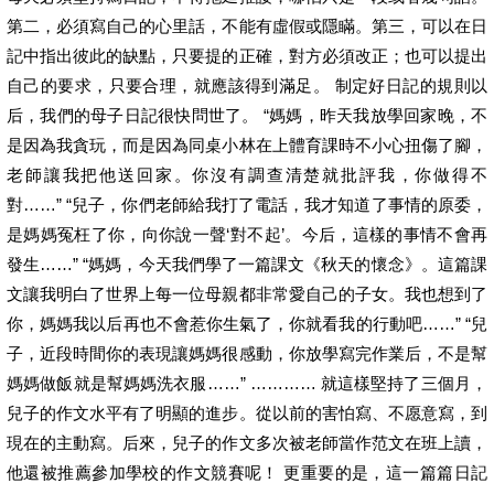
第二，必須寫自己的心里話，不能有虛假或隱瞞。第三，可以在日
記中指出彼此的缺點，只要提的正確，對方必須改正；也可以提出
自己的要求，只要合理，就應該得到滿足。 制定好日記的規則以
后，我們的母子日記很快問世了。 “媽媽，昨天我放學回家晚，不
是因為我貪玩，而是因為同桌小林在上體育課時不小心扭傷了腳，
老師讓我把他送回家。你沒有調查清楚就批評我，你做得不
對……” “兒子，你們老師給我打了電話，我才知道了事情的原委，
是媽媽冤枉了你，向你說一聲‘對不起’。今后，這樣的事情不會再
發生……” “媽媽，今天我們學了一篇課文《秋天的懷念》。這篇課
文讓我明白了世界上每一位母親都非常愛自己的子女。我也想到了
你，媽媽我以后再也不會惹你生氣了，你就看我的行動吧……” “兒
子，近段時間你的表現讓媽媽很感動，你放學寫完作業后，不是幫
媽媽做飯就是幫媽媽洗衣服……” ………… 就這樣堅持了三個月，
兒子的作文水平有了明顯的進步。從以前的害怕寫、不愿意寫，到
現在的主動寫。后來，兒子的作文多次被老師當作范文在班上讀，
他還被推薦參加學校的作文競賽呢！ 更重要的是，這一篇篇日記