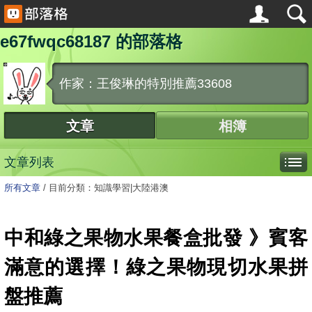
e67fwqc68187 的部落格
作家：王俊琳的特別推薦33608
文章
相簿
文章列表
所有文章
/
目前分類：知識學習|大陸港澳
中和綠之果物水果餐盒批發 》賓客
滿意的選擇！綠之果物現切水果拼
盤推薦