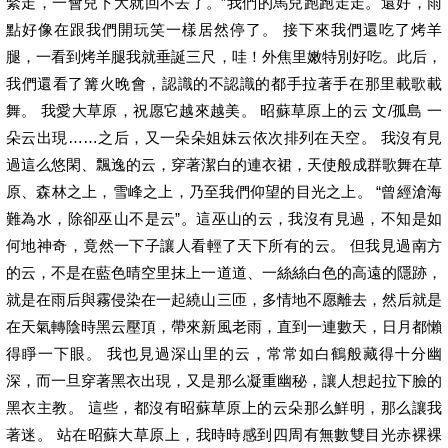
緊走，一會兒下大就回不去了。”我們的馬兒跑跑走走。還好，雨
點好像在跟我們開玩笑一樣居然停了。 接下來我們還吃了烤羊
腿，一看到烤羊腿我就垂誕三尺，哇！外焦里嫩特別好吃。此后，
我們還看了篝火晚會，認識的不認識的都手拉著手在那里載歌載
舞。 我愛大草原，祝愿它越來越美。 昭蘇草原上的云 文/孤島 一
朵云出現……之后，又一朵朵姐妹云依次排列在天空。 我沒有見
過這么悠閑、飄逸的云，穿著潔白的連衣裙，天使般成群歌舞在草
原、森林之上，雪峰之上，乃至我們仰望的目光之上。 “曾經滄海
難為水，除卻巫山不是云”。這巫山的云，我沒有見過，不知是如
何地神奇，竟然一下子讓人看輕了天下所有的云。 但我見過南方
的云，不是在藍色晴空里抹上一道道、一絲絲白色的高遠的隱跡，
就是在雨后與霧侵染在一起繞山三匝，多情地不愿離去，然后就是
在天氣轉陰時黑云壓頂，帶來新風老雨，直到一連數天，日月都懶
得睜一下眼。 我也見過深山里的云，常常如白鶴般藏得十分幽
深，而一旦穿著黑衣出現，又是那么凝重幽秘，讓人想起拉下臉的
黑衣主教。 這些，都沒有昭蘇草原上的云朵那么鮮明，那么讓我
著迷。 站在昭蘇大草原上，我時時感到四周有無數雙目光赤裸裸