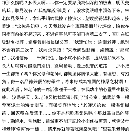
咋那么饞呢？多丟人啊……你一定要給我寫個深刻的檢查，明天交
給我，聽見沒有？”我點頭說“聽見了”，淚水從眼眶中滑落下來。朱
老師見我哭了，拿出手絹給我擦了擦淚水，態度變得溫和起來，接
著說：“念你是初犯，今天我就沒在全班同學面前批評你，怕你在
同學面前抬不起頭來，不過這事兒可不能再有第二次了，否則在班
級點名批評，還要報到校長辦公室。”我連忙說：“謝謝老師，絕對
不會有第二次了，我向您保證！”朱老師點點頭，繼續說：“那就
好，我相信你……千萬記住，從小就小偷小摸，這惡習如果不改，
長大后就有可能撬門別鎖、盜竊搶劫，走上犯罪的道路……那不把
一生都毀了嗎？你父母和老師可都期望你胸懷大志，有理想、有抱
負，做一名品德兼優的好學生，將來好成為祖國的棟梁之材啊！”
從此以后，朱老師的一席話像種子一樣，在我幼小的心靈里生根發
芽。 沒過幾天，朱老師又把我單獨叫到了辦公室，她遞給我一棵
帶著泥土的海棠樹苗，面帶笑容地說：“老師送給你一棵海棠樹
苗，回家種在后院里……你不是想吃海棠果嗎？那就靠自己的雙
手，勤澆水、常施肥，當然更不能忘記給小樹修枝剪葉，就像父母
和老師‘修剪’你一樣……將來你就等著吃海棠果吧！”望著朱老師的