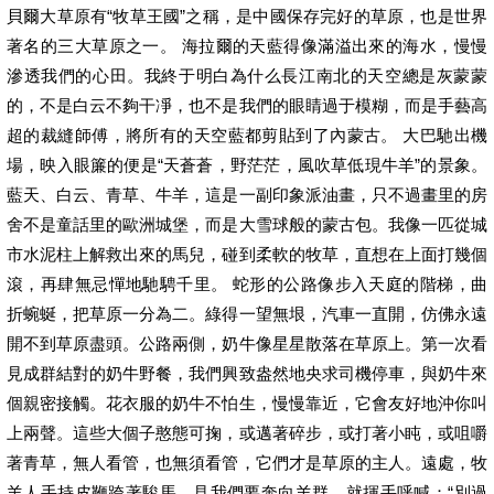
貝爾大草原有“牧草王國”之稱，是中國保存完好的草原，也是世界
著名的三大草原之一。 海拉爾的天藍得像滿溢出來的海水，慢慢
滲透我們的心田。我終于明白為什么長江南北的天空總是灰蒙蒙
的，不是白云不夠干凈，也不是我們的眼睛過于模糊，而是手藝高
超的裁縫師傅，將所有的天空藍都剪貼到了內蒙古。 大巴馳出機
場，映入眼簾的便是“天蒼蒼，野茫茫，風吹草低現牛羊”的景象。
藍天、白云、青草、牛羊，這是一副印象派油畫，只不過畫里的房
舍不是童話里的歐洲城堡，而是大雪球般的蒙古包。我像一匹從城
市水泥柱上解救出來的馬兒，碰到柔軟的牧草，直想在上面打幾個
滾，再肆無忌憚地馳騁千里。 蛇形的公路像步入天庭的階梯，曲
折蜿蜒，把草原一分為二。綠得一望無垠，汽車一直開，仿佛永遠
開不到草原盡頭。公路兩側，奶牛像星星散落在草原上。第一次看
見成群結對的奶牛野餐，我們興致盎然地央求司機停車，與奶牛來
個親密接觸。花衣服的奶牛不怕生，慢慢靠近，它會友好地沖你叫
上兩聲。這些大個子憨態可掬，或邁著碎步，或打著小盹，或咀嚼
著青草，無人看管，也無須看管，它們才是草原的主人。遠處，牧
羊人手持皮鞭跨著駿馬，見我們要奔向羊群，就揮手呼喊：“別過