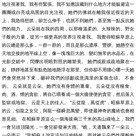
地注視著我。我有些緊張。我不知應該藏到什么地方才能躲避這一
團團或白亮或烏黑的目光注視。她們仿佛就在離我很近很近的天
上，我急得想抓，卻怎么伸手，也抓不到她們，甚至無一點反抗她
們的能力。 云朵就在我的四周，以那種溫柔的、火辣辣的、野女
子般的力量，從另一個更高的世界注視著我。 我覺得昭蘇草原上
的云總是那么多，一群一群的，而且是那么濃厚、豐腴。她懸空在
天地交接的地平線上空，像一塊塊巨大的、變幻無常的水晶石，在
光影交錯中，閃爍出明暗對照的雕塑美。 她們或親或疏地聚在一
起，靜靜地甚至有點危險地懸浮在那里。但你卻不用擔心哪一天她
們會突然掉下來，砸碎我們的頭顱或意識里的某個念頭。 不會
的。 云朵就是云朵。她們沒有身體的重量。 云朵從沒有糧食、
肉、酒、煙的貪欲，將自己喂養成一個大腹便便的貪官，然后落入
監獄或地獄。 云是天上的佳人。 “云從龍，風從虎”，昭蘇草原上
的云，似龍之女兒，與龍一樣瞬息萬變，即使最神奇的魔術也會相
形見絀。 在昭蘇草原這么一個海拔兩三千米的高山綠地上，我們
一會兒頭頂陽光，一會兒卻發淋大雨。“瞧，天邊飄來了一朵云，
一朵雨云。”當昭蘇人說完這句話的時候，雨就被云朵們炸彈般拋