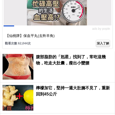
ads by popIn
【仙桃牌】保血平丸(去羚羊角)
觀看次數 62,052次
深入了解
PR
腹部脂肪的「剋星」找到了，常吃這幾
物，吃走大肚囊，瘦出小蠻腰
PR
檸檬加它，堅持一週大肚腩不見了，重新
回到45公斤