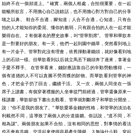
始終不在一個頻道上。” 確實，兩個人相處，合拍很重要，在一起
能暢所欲言，不用擔心自己說錯話，也不用擔心對方對自己的分享
嗤之以鼻。 鞋合不合適，腳知道；人合不合適，心知道。只有合
拍的人才能知你的委屈、懂你的脆弱，只有跟合拍的人在一起才能
樂得自在。 2 有個著名的歷史故事，叫“管寧割席”。 管寧和華歆本
是一對要好的朋友。有一天，他們一起到園中鋤草，突然看到地上
有一片金子。管寧對此沒有理會，依舊揮動著鋤頭，就好像看到地
上的石頭一樣。但華歆看到以后就立馬丟下鋤頭奔了過來，拿著金
子愛不釋手。 在管寧看來，錢財應該靠自己的辛勤勞動獲得，一
個有道德的人不可以貪圖不勞而獲的財物。而華歆看到管寧的神
色，才把金子扔了回去，繼續干活。 又一次，兩個人同坐在一張
席子上讀書，有個穿著禮服的人坐車從門前經過，管寧還像原來一
樣讀書，華歆卻放下書出去觀看。管寧就割斷席子和華歆分開坐，
說：“你不是我的朋友了。” 華歆愛慕金錢的性格，和管寧的淡泊名
利截然不同，這導致了兩個人的分道揚鑣。俗話說，“道不同，不
相為謀”。兩個朋友如果不合拍，沒有相同的思想，對事情的看法
也不會有共鳴，交流起來便很容易產生障礙。 3 無論什么鞋，穿起