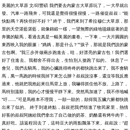
美麗的大草原 文/邱豐碩 我們要去內蒙古大草原玩了，一大早就出
發。汽車一路飛奔，可我還是覺得很慢很慢，一路催促叔叔：“能
快點嗎？再快些好不好？” 終于，我們來到了希拉穆仁大草原，那
里的天空湛藍湛藍，就像錦緞一樣，一望無際的綠地毯鑲嵌著的是
奔騰的駿馬，看過去真是一幅美麗的畫卷。一下車，一大片圓圓的
東西映入我的眼簾：“媽媽，那是什么？”“孩子，那就是我們說的蒙
古包啊。”我三步并做兩步跑進去，哇，好漂亮的蒙古包！我們選
好了住進去。我都舍不得出去，生怕別人搶跑了似的。 休息了一
會兒，我們去騎馬，我的心臟跳得咚咚的都快跳出來了。我不會騎
馬，萬一馬跑的時候我掉下來怎么辦？叔叔說沒事，還沒等我反應
過來，他就把我抱起來往馬背上放，我嚇得抓住他不放。上路了，
馬特別溫順，我的心才慢慢平靜下來。突然馬加速了，我不停地喊
“吁……”可是馬根本不理我，一顛一顛的，顛得我五臟六腑都快跳
出來了似的。 終于到達終點，叔叔把我們領進了牧民家里，熱情
好客的叔叔阿姨給我們拿出了自己做的奶茶、奶酪還有烤牛肉干，
真好吃。該返程回去了，這時豆大的雨點飄落下來。叔叔說：“趕