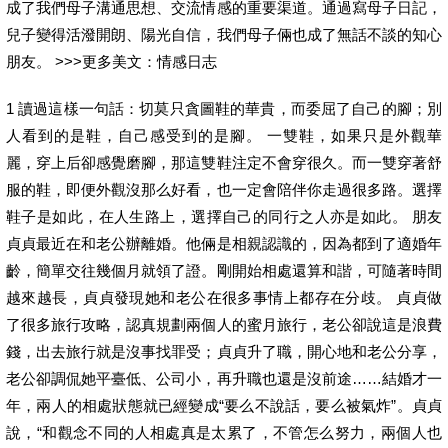
成了我們母子溝通思想、交流情感的重要渠道。通過寫母子日記，
兒子變得活潑開朗、陽光自信，我們母子倆也成了無話不談的知心
朋友。 >>>更多美文：情感日志
1 讀過這樣一句話：切莫只貪圖鞋的華貴，而委屈了自己的腳；別
人看到的是鞋，自己感受到的是腳。 一雙鞋，如果只是外觀華
麗，穿上后卻感覺磨腳，那這雙鞋注定不會穿很久。而一雙穿著舒
服的鞋，即便外觀沒那么好看，也一定會陪伴你走過很多路。選擇
鞋子是如此，在人生路上，選擇自己的同行之人亦是如此。 朋友
貞貞最近在和老公辦離婚。他倆是相親認識的，因為都到了適婚年
齡，簡單交往幾個月就領了證。剛開始相處還算和諧，可隨著時間
越來越長，貞貞發現她和老公在很多事情上都存在分歧。 貞貞做
了很多旅行攻略，認真規劃兩個人的蜜月旅行，老公卻說這是浪費
錢，出去旅行就是沒事找罪受；貞貞升了職，開心地和老公分享，
老公卻調侃她平臺低、公司小，再升職也還是沒前途……結婚才一
年，兩人的相處狀態就已經變成“要么不說話，要么被氣炸”。貞貞
說，“和觀念不同的人相處真是太累了，不管怎么努力，兩個人也