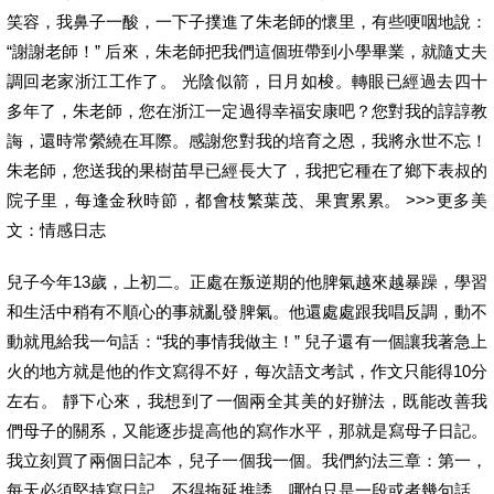
笑容，我鼻子一酸，一下子撲進了朱老師的懷里，有些哽咽地說：
“謝謝老師！” 后來，朱老師把我們這個班帶到小學畢業，就隨丈夫
調回老家浙江工作了。 光陰似箭，日月如梭。轉眼已經過去四十
多年了，朱老師，您在浙江一定過得幸福安康吧？您對我的諄諄教
誨，還時常縈繞在耳際。感謝您對我的培育之恩，我將永世不忘！
朱老師，您送我的果樹苗早已經長大了，我把它種在了鄉下表叔的
院子里，每逢金秋時節，都會枝繁葉茂、果實累累。 >>>更多美
文：情感日志
兒子今年13歲，上初二。正處在叛逆期的他脾氣越來越暴躁，學習
和生活中稍有不順心的事就亂發脾氣。他還處處跟我唱反調，動不
動就甩給我一句話：“我的事情我做主！” 兒子還有一個讓我著急上
火的地方就是他的作文寫得不好，每次語文考試，作文只能得10分
左右。 靜下心來，我想到了一個兩全其美的好辦法，既能改善我
們母子的關系，又能逐步提高他的寫作水平，那就是寫母子日記。
我立刻買了兩個日記本，兒子一個我一個。我們約法三章：第一，
每天必須堅持寫日記，不得拖延推諉，哪怕只是一段或者幾句話。