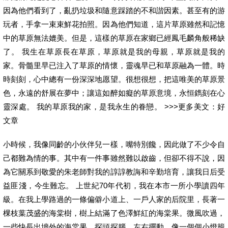
因為他們看到了，亂扔垃圾和隨意踩踏的不和諧因素。甚至有的游
玩者，手拿一束束鮮花拍照。因為他們知道，這片草原雖然和記憶
中的草原無法媲美。但是，這樣的草原在家鄉已經鳳毛麟角般稀缺
了。 我生在草原長在草原，草原就是我的母親，草原就是我的
家。骨髓里早已注入了草原的情懷，靈魂早已和草原融為一體。時
時刻刻，心中總有一份深深地愿望。很想很想，把這唯美的草原景
色，永遠的舒展在夢中；讓這如醉如癡的草原意境，永恒鐫刻在心
靈深處。 我的草原我的家，是我永生的眷戀。 >>>更多美文：好
文章
小時候，我像同齡的小伙伴兒一樣，嘴特別饞，因此做了不少令自
己都難為情的事。其中有一件事雖然難以啟齒，但卻不得不說，因
為它關系到敬愛的朱老師對我的諄諄教誨和辛勤培育，讓我日后受
益匪淺，今生難忘。 上世紀70年代初，我在本市一所小學讀四年
級。在我上學路過的一條偏僻小道上、一戶人家的后院里，長著一
棵枝葉茂盛的海棠樹，樹上結滿了色澤鮮紅的海棠果。微風吹過，
一些快長出墻外的海棠果，探頭探腦，左右擺動，像一個個小燈籠