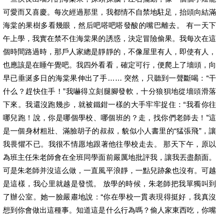
可愛而又喜慶。每次經過那里，我都情不自禁地駐足，抬頭向結滿
海棠的果樹多看幾眼，然后吧嗒吧嗒發酸的嘴巴離去。 有一天下
午上學，我實在禁不住海棠果的誘惑，決定冒險偷果。我每次在這
個時間路過時，那戶人家總是靜靜的，不像屋里有人，即使有人，
也應該是在睡午覺吧。我四外看看，確定可行，便爬上了墻頭，向
早已垂涎多日的海棠果伸出了手…… 突然，只聽到一聲斷喝：“干
什么？趕快住手！”我嚇得立刻腿腳發軟，十分狼狽地從墻頭滑落
下來。我還沒跑幾步，就被鐵鉗一樣的大手牢牢捉住：“我看你往
哪兒跑！說，你是哪個學校、哪個班的？走，找你們老師去！”這
是一個身材粗壯、滿臉胡子的叔叔，貌似小人書里的“猛張飛”，讓
我畏懼不已。我很不情愿地跟著他往學校走去。 那天下午，原以
為班主任朱老師會在全班同學面前嚴厲地批評我，讓我丟盡顏面。
可是朱老師并沒這么做，一直風平浪靜，一點兒跡象也沒有。可越
是這樣，我心里就越是發慌。 放學的時候，朱老師把我單獨叫到
了辦公室。她一臉嚴肅地說：“你在學校一貫表現得挺好，我真沒
想到你會做出這種事。知道這是什么行為嗎？偷人家東西吃，你嘴