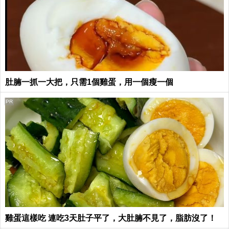
肚腩一抓一大把，只需1個雞蛋，用一個瘦一個
PR
雞蛋這樣吃 連吃3天肚子平了，大肚腩不見了，脂肪沒了！