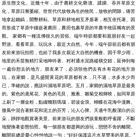
原生態文化。近幾十年，由于農耕文化褻瀆、蹂躪、吞并草原文
化，草原日漸萎縮。世世代代放牧為生的牧民，放牧的間隙，痛苦
地拿起鋤鎬，開墾耕耘。草原和耕地相互矛盾著，相互依托著。因
而形成了草原中鑲嵌著農田，農田包裹草原的半農半牧區獨有的景
觀。 家鄉有一種流傳很久的習俗。端午時節都要和親朋好友一起
野游。看看草原、玩玩水，親近大自然。今年，端午節前后都有朋
友前來游玩拍照，也給了我多次親近大自然的機會。因干旱少雨，
地里的禾苗無精打采地呻吟著。村村通水泥路縱橫交錯，延伸到每
一處你想去的地方。朋友來了，必須領他們去有水有花的地方游
玩，在家鄉，是凡盛開黃花的草原都有水，只不過，水多水少而
已，準確的說，應該叫濕地草原吧。五月，家鄉的濕地草原是最美
的。紫色的鳶尾花、黃色的毛艮、雅蔥、雛菊交相輝映，如同草原
上刷了一層金粉，點綴幾顆瑪瑙，碧波金浪。蝴蝶在花海中漫舞。
微風中混合著鮮花和泥土的芬芳，沁人心脾。天邊牛乳般潔白的云
朵，靜靜地觀賞著美景。前來游玩的朋友們孩童般歡呼雀躍，不斷
地變換著姿態拍照。每一個朋友都盡興的游玩，戀戀不舍的離開。
離開前總是憂心忡忡地說一句：“好好保護這片水草豐美的草原。”