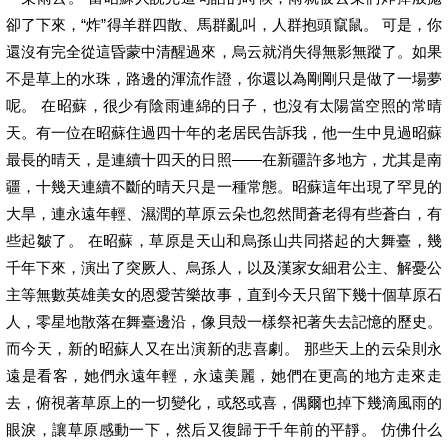
卻了下來，“炸”得羊群四散、馬群亂叫，人群抱頭竄鼠。 可是，你
還沒有完全從這昏蒙中清醒過來，烏云就消失得無影無蹤了。如果
不是草上的水珠，路邊的渾流作證，你還以為剛剛只是做了一場夢
呢。 在昭蘇，很少有陰雨連綿的日子，也沒有太陽當空照的常晴
天。有一位在昭蘇住過四十年的老居民告訴我，他一生中見過昭蘇
最長的晴天，是連續十四天的日照——在新疆許多地方，尤其是南
疆，十幾天連續不斷的晴天只是一種常態。昭蘇這年出現了罕見的
大旱，連永遠年輕、濕潤的草原云朵也忽然間蒼老得有些蒼白，有
些起皺了。 在昭蘇，草原是天山和烏孫山共同搭起的大舞臺，幾
千年下來，演出了突厥人、烏孫人，以及漢家女細君公主、解憂公
主等無數英雄美女的恩愛苦樂故事，直到今天只留下幾十個草原石
人，零星地散落在舞臺邊沿，像貝殼一樣祭祀著失去記憶的歷史。
而今天，新的昭蘇人又在出演新的悲喜劇。 那些天上的云朵則永
遠是看客，她們永遠年輕，永遠美麗，她們在更高的地方走來走
去，俯視著草原上的一切變化，或怒或喜，偶爾也掉下幾滴風雨的
眼淚，讓草原感動一下，然后又復歸于千年前的平靜。 仿佛什么