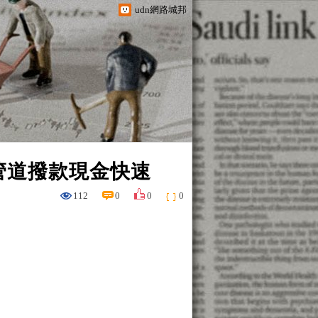
udn網路城邦
管道撥款現金快速
112
0
0
0