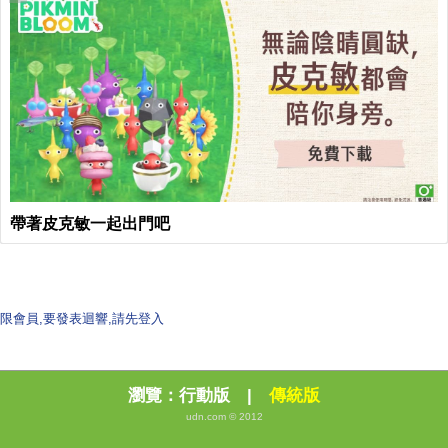
帶著皮克敏一起出門吧
限會員,要發表迴響,請先登入
瀏覽：
行動版
|
傳統版
udn.com © 2012