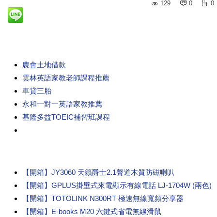
129
0
0
農會土地借款
雲林英語家教老師課程推薦
車貸三胎
永和一對一英語家教推薦
基隆多益TOEIC補習班課程
【開箱】JY3060 天籟爵士2.1聲道木質防磁喇叭
【開箱】GPLUS掛壁式來電顯示有線電話 LJ-1704W (兩色)
【開箱】TOTOLINK N300RT 極速無線寬頻分享器
【開箱】E-books M20 六鍵式省電無線滑鼠