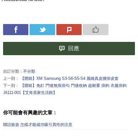
回應
自訂分類：
不分類
上一則：
【開箱】XM Samsung S3-S6-S5-S4 麗緻真皮腰掛皮套
下一則：
【開箱】免釘 門後無痕掛勾 門後收納 超耐重 掛鉤 衣服掛鉤
J6111-001【艾肯居家生活館】
你可能會有興趣的文章：
聯誼旅遊 怎樣才能成功吸引異性的注意