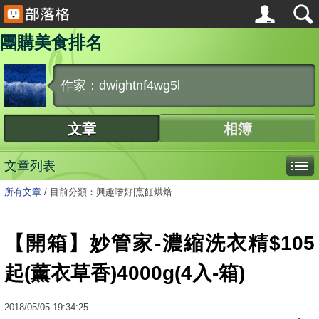
團購美食排名
作家：dwightnf4wg5l
文章
相簿
文章列表
所有文章
/
目前分類：興趣嗜好|烹飪烘焙
【開箱】妙管家-濃縮洗衣精$105
起(薰衣草香)4000g(4入-箱)
2018
/
05
/
05
19:34:25