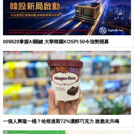
009829掌握AI關鍵 大華韓國KOSPI 50今強勢開募
PR
一個人爽嗑一桶？哈根達斯72%濃醇巧克力 掀脆友共鳴
PR