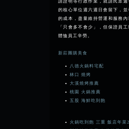
請證明等行政作業，就請民眾週
的核心單位週六週日會留下，並
的成本，盡量維持營運和服務內
「只會多不會少」，但保證員工
體恤員工辛勞。
新莊團購美食
八德火鍋料宅配
林口 燒烤
大溪燒烤推薦
桃園 火鍋推薦
五股 海鮮吃到飽
火鍋吃到飽 三重 飯店年菜