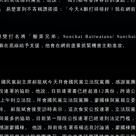
人的表現感到滿意，他說：「我們都有發揮各自的優點，打
」 易楚寰則不吝稱讚搭擋：「今天A鵬打得很好！我在網前
「酸菜兄弟」Sonchat Ratiwatana/ Sanchai
有謝政鵬在底線給予支援，他會在網前盡量抓緊機會主動進攻。
）國民黨副主席郝龍斌今天拜會國民黨立法院黨團，感謝黨團
投連署的協助，他說，目前連署書已經超過12萬份，跨過公
斌上午到立法院，拜會國民黨立法院黨團，廖國棟與黨籍立委
待。 郝龍斌會後受訪時表示，這次食安公投連署，立法院黨
與最多的協助，目前第一階段公投連署已經達到法定門檻，
別感謝廖國棟。 他說，與前衛生署長楊志良討論過，廖國棟擔