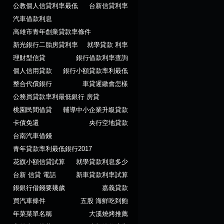
公教個人信貸利率最低
台新信貸利率
汽車借款利息
高雄市青年創業貸款率條件
新光銀行二胎房貸利率
就學貸款 利率
理財型信貸
銀行借款利率查詢
個人信用貸款
銀行小額貸款率利最低
整合代償銀行
車貸遲繳會怎樣
公務員貸款率利最低銀行 房貸
桃園民間借貸
輔導中小企業升級貸款
卡債免還
央行空地貸款
台南汽車借錢
青年貸款率利最低銀行2017
花旗小額信貸試算
就學貸款利息多少
台新 信貸 電話
新車貸款利率試算
銀銀行借錢要幾歲
嘉義貸款
買汽車條件
五股 海鮮吃到飽
年菜菜單名稱
大溪燒烤推薦