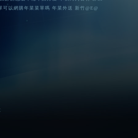
單可以網購年菜菜單嗎 年菜外送 新竹@E@
股