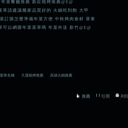
中年菜餐廳推薦 新莊燒烤推薦@E@
菜單請建議幾家品質好的 火鍋吃到飽 大甲
7年菜訂購怎麼準備年菜方便 中秋烤肉食材 屏東
單可以網購年菜菜單嗎 年菜外送 新竹@E@
菜單名稱
大溪燒烤推薦
高雄火鍋推薦
推薦
引用
列