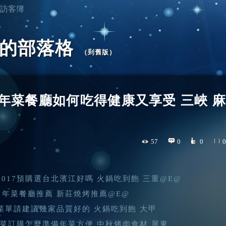
訪客簿
h5 的部落格
（
到舊版
）
17年菜餐廳如何吃得健康又享受 三峽 麻
57
0
0
0
2017預購選台北濱江好嗎 火鍋吃到飽 三重@E@
中年菜餐廳推薦 新莊燒烤推薦@E@
菜單請建議幾家品質好的 火鍋吃到飽 大甲
7年菜訂購怎麼準備年菜方便 中秋烤肉食材 屏東