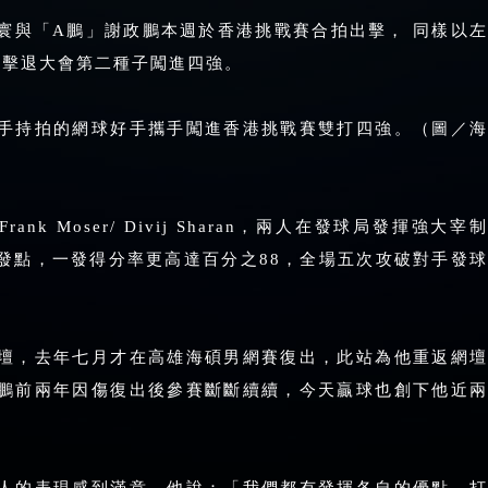
寰與「A鵬」謝政鵬本週於香港挑戰賽合拍出擊， 同樣以左
1擊退大會第二種子闖進四強。
手持拍的網球好手攜手闖進香港挑戰賽雙打四強。（圖／海
k Moser/ Divij Sharan，兩人在發球局發揮強大宰制
發點，一發得分率更高達百分之88，全場五次攻破對手發球
壇，去年七月才在高雄海碩男網賽復出，此站為他重返網壇
鵬前兩年因傷復出後參賽斷斷續續，今天贏球也創下他近兩