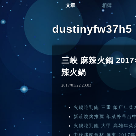
文章
相簿
dustinyfw37
三峽 麻辣火鍋 20
辣火鍋
2017
/
01
/
22
23
:
03
火鍋吃到飽 三重 飯店年菜
新莊燒烤推薦 年菜外帶台
火鍋吃到飽 大甲 高雄年菜
中秋烤肉食材 屏東 201