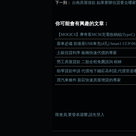
下一則：
台南房屋借款 如果要辦信貸要去哪
你可能會有興趣的文章：
【MOGICS】摩奇客MCM充電收納組(TypeC)
塞車必備 前後座USB車充(4孔) Smart1 CCP-06
土銀信貸利率 板橋快速代償的專家
勞工房屋貸款 二胎全程免費諮詢 樹林
助學貸款申請 代償地下錢莊高利貸,代償管道
買汽車條件 新莊快速房屋增貸的專家
限會員,要發表迴響,請先登入