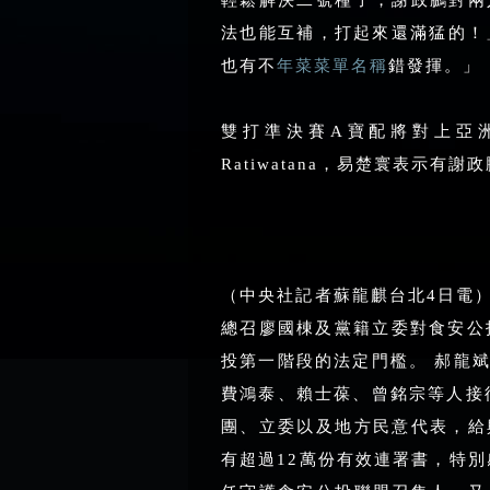
輕鬆解決二號種子，謝政鵬對兩
法也能互補，打起來還滿猛的！
也有不
年菜菜單名稱
錯發揮。」
雙打準決賽A寶配將對上亞洲雙打名將
Ratiwatana，易楚寰表示
（中央社記者蘇龍麒台北4日電
總召廖國棟及黨籍立委對食安公
投第一階段的法定門檻。 郝龍
費鴻泰、賴士葆、曾銘宗等人接
團、立委以及地方民意代表，給
有超過12萬份有效連署書，特