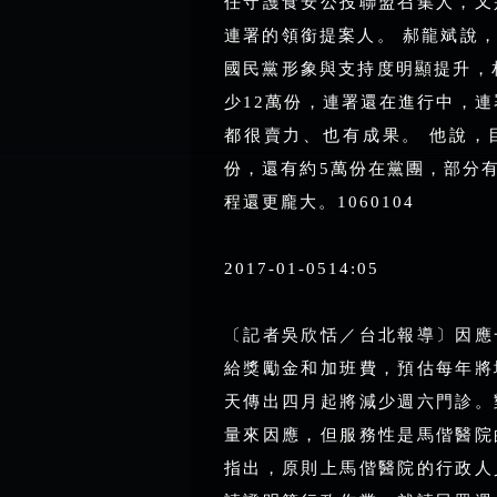
任守護食安公投聯盟召集人，又
連署的領銜提案人。 郝龍斌說
國民黨形象與支持度明顯提升，
少12萬份，連署還在進行中，
都很賣力、也有成果。 他說，
份，還有約5萬份在黨團，部分
程還更龐大。1060104
2017-01-0514:05
〔記者吳欣恬／台北報導〕因應
給獎勵金和加班費，預估每年將
天傳出四月起將減少週六門診。
量來因應，但服務性是馬偕醫院
指出，原則上馬偕醫院的行政人