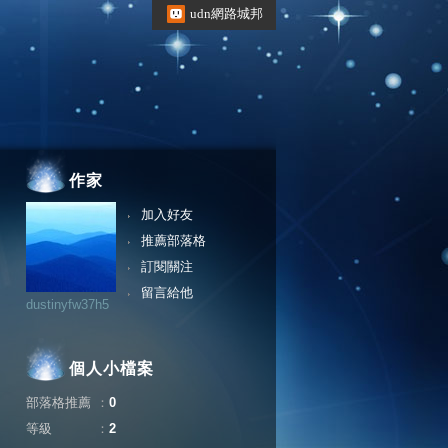
udn網路城邦
作家
加入好友
推薦部落格
訂閱關注
留言給他
dustinyfw37h5
個人小檔案
部落格推薦
：
0
等級
：
2