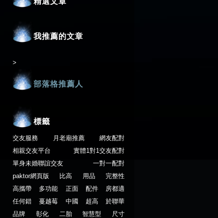
精選文章
我推薦的文章
>
部落格推薦人
標籤
交友服務
月老廟推薦
網友配對
相親交友平台
實體1對1交友配對
單身未婚聯誼交友
一對一配對
paktor網頁版
比高
用品
完整性
高攜帶
多功能
正面
配件
房都適
任何錯
蔓越莓
中國
超高
於聯華
品牌
彰化
二胎
智慧型
尺寸