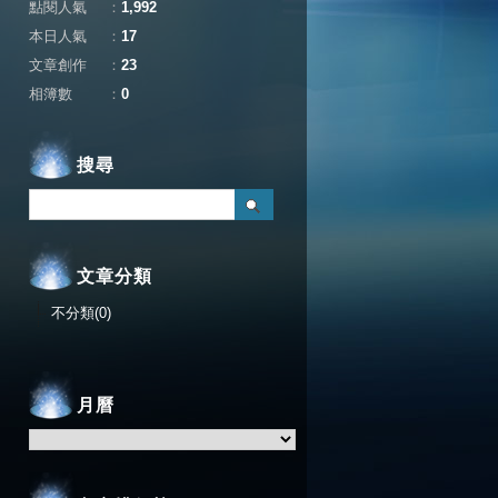
點閱人氣
：
1,992
本日人氣
：
17
文章創作
：
23
相簿數
：
0
搜尋
文章分類
不分類(0)
月曆