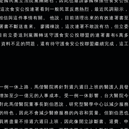
是國民黨立法院黨團總召，因此也邀請廖國棟擔任食安公投
，這次食安公投連署看到一般民眾反應熱烈，最近民調顯示，
相信與這件事情有關。 他說，目前清理出來的有效連署書至
連署書不斷送進來。 廖國棟說，這次連署不敢說有功，但立委
目前立委送到黨團轉送守護食安公投聯盟的連署書有6萬多
有資料不足的問題，還有待守護食安公投聯盟繼續完成，這工
一例一休上路，馬偕醫院將針對週六週日上班的醫護人員發
增加至少一億元的人事成本。受一例一休影響，台大醫院今
對此馬偕醫院董事長劉伯恩說，研究型醫學中心以減少服務
的特色，因此不會減少醫療服務的內容和質量。但劉伯恩也
員將盡量不排週六週日上班，因此像開立診斷書、退費、申