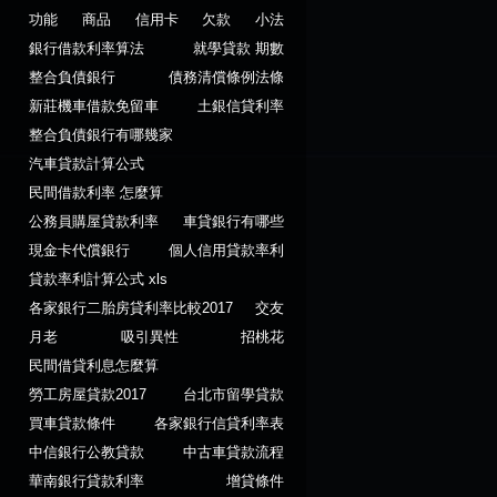
功能
商品
信用卡
欠款
小法
銀行借款利率算法
就學貸款 期數
整合負債銀行
債務清償條例法條
新莊機車借款免留車
土銀信貸利率
整合負債銀行有哪幾家
汽車貸款計算公式
民間借款利率 怎麼算
公務員購屋貸款利率
車貸銀行有哪些
現金卡代償銀行
個人信用貸款率利
貸款率利計算公式 xls
各家銀行二胎房貸利率比較2017
交友
月老
吸引異性
招桃花
民間借貸利息怎麼算
勞工房屋貸款2017
台北市留學貸款
買車貸款條件
各家銀行信貸利率表
中信銀行公教貸款
中古車貸款流程
華南銀行貸款利率
增貸條件