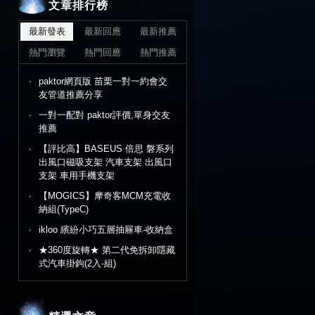
文章排行榜
最新發表
最新回應
最新推薦
熱門瀏覽
熱門回應
熱門推薦
paktor網頁版 苗栗一對一約會交
友管道推薦分享
一對一配對 paktor評價,單身交友
推薦
【評比高】BASEUS 倍思 磐系列
出風口磁吸支架 汽車支架 出風口
支架 車用手機支架
【MOGICS】摩奇客MCM充電收
納組(TypeC)
ikloo 繽紛小巧五層抽屜車-收納盒
★360度旋轉★ 第二代免拆卸隱藏
式汽車掛鉤(2入-組)