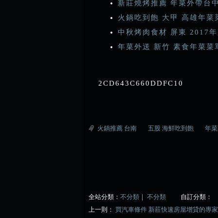
新莊燒烤推薦 年菜外帶台
火鍋吃到飽 大甲 高雄年菜
中秋烤肉食材 屏東 201
年菜外送 新竹 素食年菜菜
2CD643C660DDFC10
火鍋推薦 台南
五股 海鮮吃到飽
年菜
全站分類：
不分類
｜
不分類
自訂分類：
上一則：
買汽車條件 新莊快速房屋增貸的專家