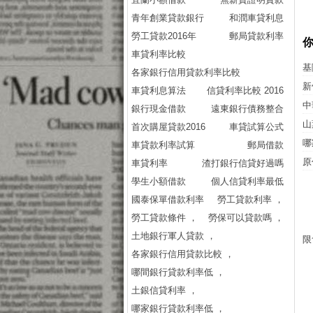
青年創業貸款銀行
和潤車貸利息
勞工貸款2016年
郵局貸款利率
車貸利率比較
基
各家銀行信用貸款利率比較
新
車貸利息算法
信貸利率比較 2016
中
銀行現金借款
遠東銀行債務整合
山
首次購屋貸款2016
車貸試算公式
哪
車貸款利率試算
郵局借款
原
車貸利率
渣打銀行信貸好過嗎
學生小額借款
個人信貸利率最低
國泰保單借款利率
勞工貸款利率 ，
勞工貸款條件 ，
勞保可以貸款嗎 ，
土地銀行軍人貸款 ，
限
各家銀行信用貸款比較 ，
哪間銀行貸款利率低 ，
土銀信貸利率 ，
哪家銀行貸款利率低 ，