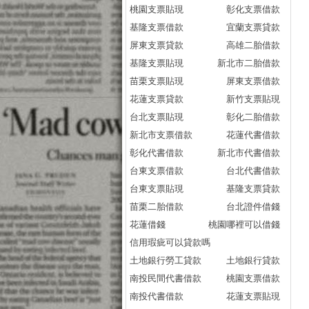
桃園支票貼現
彰化支票借款
基隆支票借款
宜蘭支票貸款
屏東支票貸款
高雄二胎借款
基隆支票貼現
新北市二胎借款
苗栗支票貼現
屏東支票借款
花蓮支票貸款
新竹支票貼現
台北支票貼現
彰化二胎借款
新北市支票借款
花蓮代書借款
彰化代書借款
新北市代書借款
台東支票借款
台北代書借款
台東支票貼現
基隆支票貸款
苗栗二胎借款
台北證件借錢
花蓮借錢
桃園哪裡可以借錢
信用瑕疵可以貸款嗎
土地銀行勞工貸款
土地銀行貸款
南投民間代書借款
桃園支票借款
南投代書借款
花蓮支票貼現