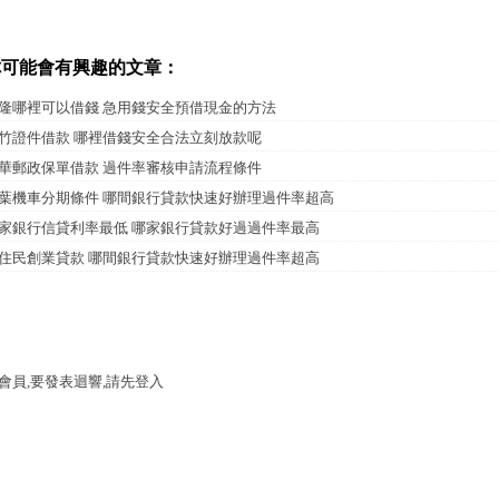
你可能會有興趣的文章：
隆哪裡可以借錢 急用錢安全預借現金的方法
竹證件借款 哪裡借錢安全合法立刻放款呢
華郵政保單借款 過件率審核申請流程條件
葉機車分期條件 哪間銀行貸款快速好辦理過件率超高
家銀行信貸利率最低 哪家銀行貸款好過過件率最高
住民創業貸款 哪間銀行貸款快速好辦理過件率超高
會員,要發表迴響,請先登入