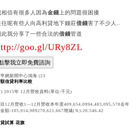
我相信有很多人因為
金錢
上的問題很困擾
往往呢有些人向高利貸地下錢莊
借錢
害了不少人..
因此我分享了一些合法的
借錢
管道
http://goo.gl/URy8ZL
亨網新聞中心鴻海 (23
小額信貸利率比較
7) 2015年 12月營收資料(單位:千元)
目12月營收1—12月營收本年度409,654,0994,483,095,578去年同期
金額-105,914,989270,621,667增減(％)-20.546.42
貸試算 花旗