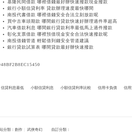
基隆民間借款 哪裡借錢最好辦快速撥款現金撥款
銀行小額信貸利率 貸款辦理速度最快哪間
南投代書借款 哪裡借錢安全合法立刻放款呢
買中古車頭期款 哪間銀行貸款快速好辦理過件率超高
汽車借款利息 哪間銀行貸款利率最低馬上過件撥款
彰化支票借款 哪裡預借現金安全合法快速撥款呢
南投借錢管道 輕鬆借到錢安全管道建議
銀行貸款試算表 哪間貸款最好辦快速撥款
948BF2B8EC15450
信貸利息最低
小額信貸利息
小額信貸利率比較
信用卡負債
信用
站分類：
創作
｜
武俠奇幻
自訂分類：