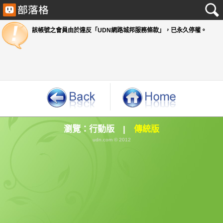
該帳號之會員由於違反「UDN網路城邦服務條款」
瀏覽：
行動版
|
傳統版
udn.com © 2012