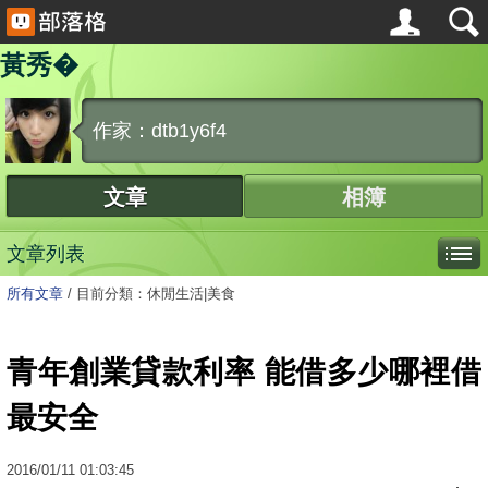
黃秀�
作家：dtb1y6f4
文章
相簿
文章列表
所有文章
/
目前分類：休閒生活|美食
青年創業貸款利率 能借多少哪裡借
最安全
2016
/
01
/
11
01:03:45