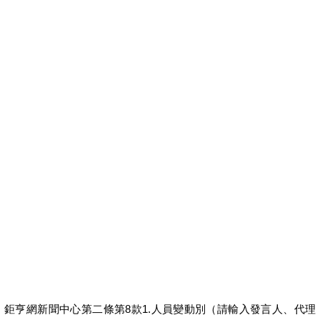
台新銀行車貸
台新預借現金
台中借錢管道
台中借錢管道
台中小額借款
台中小額借款
台中證件借款
台中證件借錢
台中證件借錢
台中市青年創業貸款條件
台中身分證借錢
台中身分證借錢
鉅亨網新聞中心第二條第8款1.人員變動別（請輸入發言人、代理