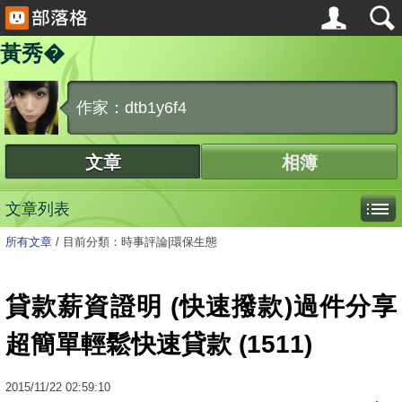
黃秀�
作家：dtb1y6f4
文章
相簿
文章列表
所有文章
/
目前分類：時事評論|環保生態
貸款薪資證明 (快速撥款)過件分享
超簡單輕鬆快速貸款 (1511)
2015
/
11
/
22
02:59:10