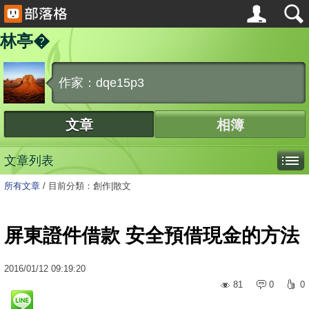
林亭�
作家：dqe15p3
文章
相簿
文章列表
所有文章
/
目前分類：創作|散文
屏東證件借款 安全預借現金的方法
2016
/
01
/
12
09:19:20
81
0
0