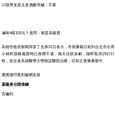
JJ跟男友差太多酒醒哭喊：不要
滷味4樣320元？老闆：都是高級貨
高雄市政府新聞局長丁允恭31日表示，市長陳菊日前到台北市出席
小林村甜粿義賣時已身體不適，隔天症狀加劇，隨即取消29日行
程，並住進高雄醫學大學附設醫院治療，目前正逐漸康復中。
運將撞凹賓利被網友留
基隆身分證借錢
言嚇到