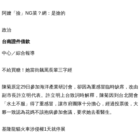
阿嬤「撿」NG菜？網：是搶的
政治
台南證件借款
中心／綜合報導
不給買糖！她當街飆罵長輩三字經
陳菊原定29日參加海洋產業研討會，卻因為重感冒臨時缺席，改由
副市長許立明代表。許立明上台致詞時解釋，陳菊因到台北開會
「水土不服」得了重感冒，讓市府團隊十分擔心，經過投票後，大
夥一致認為花媽不該抱病參加會議，要求她去看醫生。
基隆龍貓火車涉侵權1天就停展