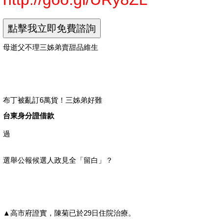
母逝父不理三姊弟賣甜品維生
布丁被亂訂6萬貨！三姊弟好難
台東身分證借款
過
選舉公報候選人政見全「留白」？
▲高市府證實，陳菊已於29日住院治療。