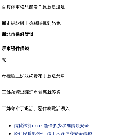
百貨停車格只能看？原竟是違建
搬走提款機非搶竊賊抓到恐免
新北市借錢管道
屏東證件借錢
關
母罹癌三姊妹網賣布丁竟遭棄單
三姊弟嬤出院訂單做完就停業
三姊弟布丁退訂、惡作劇電話湧入
信貸試算excel 能借多少哪裡借最安全
原住民貸款條件 信用不好怎麼安全借錢