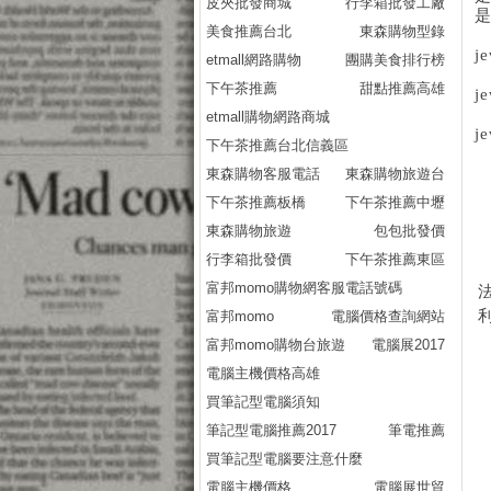
皮夾批發商城
行李箱批發工廠
美食推薦台北
東森購物型錄
je
etmall網路購物
團購美食排行榜
下午茶推薦
甜點推薦高雄
je
etmall購物網路商城
je
下午茶推薦台北信義區
東森購物客服電話
東森購物旅遊台
下午茶推薦板橋
下午茶推薦中壢
東森購物旅遊
包包批發價
行李箱批發價
下午茶推薦東區
富邦momo購物網客服電話號碼
富邦momo
電腦價格查詢網站
富邦momo購物台旅遊
電腦展2017
電腦主機價格高雄
買筆記型電腦須知
筆記型電腦推薦2017
筆電推薦
買筆記型電腦要注意什麼
電腦主機價格
電腦展世貿