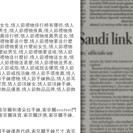
女生
,
情人節禮物排行榜有哪些
,
情人
男生
,
情人節禮物推薦
,
情人節禮物推
薦排行榜
,
情人節禮物推薦男送女
,
情
禮物要送什麼
,
情人節禮物要送什麼
節禮物要送什麼給女生
,
情人節禮物
麼給男生
,
情人節禮物要送啥
,
情人節
禮物送什麼好
,
情人節禮物送女友
,
情
人節禮物送甚麼
,
情人節禮物送男友
,
人節戒指
,
情人節戒指去哪買
,
情人節
情人節戒指項鍊
,
情人節手環推薦
,
情人
節手鍊禮物
,
情人節手鍊飾品
,
情人節耳
裡買
,
情人節項鍊女
,
情人節項鍊手鍊
,
節飾品優惠
,
情人節飾品品牌
,
情人節飾
索菲爾和潘朵拉手鍊
,
索菲爾
soufeel
門
索菲爾珠寶
,
索菲爾評價
,
索菲爾手鍊
,
爾手鍊優惠代碼
,
索菲爾手鍊尺寸
,
索菲