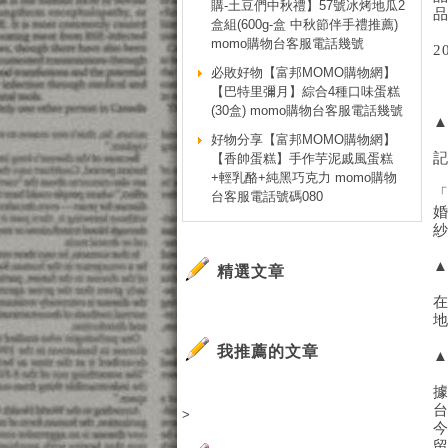
購-土豆們中秋禮】57號冰烤地瓜2
盒組(600g-盒 中秋節伴手禮推薦)
momo購物台客服電話幾號
2
必敗好物【富邦MOMO購物網】
【巴特里彌月】綜合4種口味蛋糕
(30盒) momo購物台客服電話幾號
▲
好物分享【富邦MOMO購物網】
【香帥蛋糕】手作芋泥戚風蛋糕
+輕乳酪+純黑巧克力 momo購物
「
台客服電話號碼080
▲
精選文章
在
我推薦的文章
▲
據
>