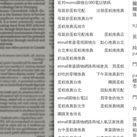
富邦momo購物台080電話號碼
母親節蛋糕宅配
法朋蛋糕捲推薦
母親節蛋糕推薦台中
9
蛋糕推薦高雄市
母親節蛋糕宅配推薦
蛋糕推薦店
英
etmall東森電視購物台
點心推薦台北
台北車站蛋糕捲推薦
蛋糕捲推薦
p
奶油蛋糕捲推薦
etmall東森購物網路商城會員
買蛋糕
好吃的零嘴推薦
下午茶推薦新竹
p
蛋糕推薦台南
團購蛋糕
蛋糕推薦台北
甜點推薦宅配
etmall購物台電話
買零食的地方
蛋糕推薦新北市
蛋糕推薦桃園
團購美食排名
etmall東森購物網路商城人氣店家推薦
台中蛋糕捲推薦
東森購物台