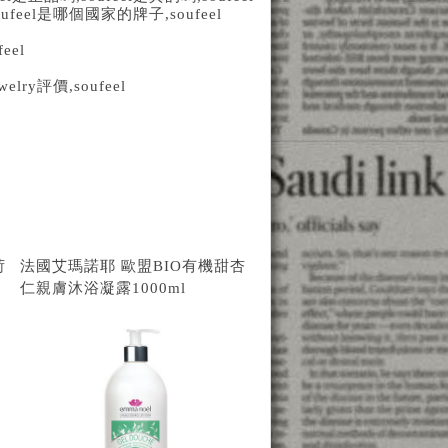
oufeel
是哪個國家的牌子
,soufeel
feel
ewelry
評價
,soufeel
荷
法國艾瑪諾耶 歐盟BIO有機甜杏
仁親膚沐浴凝露1000ml