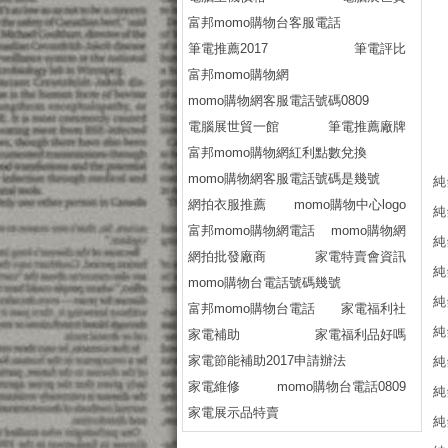
富邦momo購物台客服電話
筆電推薦2017
筆電評比
富邦momo購物網
momo購物網客服電話號碼0809
電腦展世貿一館
筆電推薦廠牌
富邦momo購物網紅利點數兌換
momo購物網客服電話號碼是幾號
純
網拍衣服推薦
momo購物中心logo
純
富邦momo購物網電話
momo購物網
純
網拍批發廠商
家電特賣會資訊
純
momo購物台電話號碼幾號
純
富邦momo購物台電話
家電福利社
純
家電補助
家電福利品好嗎
家電節能補助2017申請辦法
純
家電維修
momo購物台電話0809
純
家電展示品特賣
純