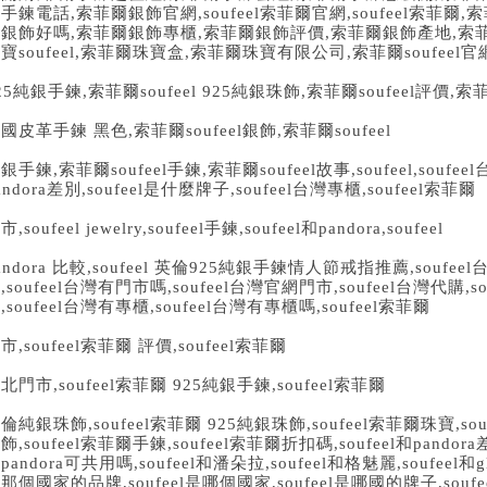
爾手鍊電話
,
索菲爾銀飾官網
,soufeel
索菲爾官網
,soufeel
索菲爾
,
索
爾銀飾好嗎
,
索菲爾銀飾專櫃
,
索菲爾銀飾評價
,
索菲爾銀飾產地
,
索
珠寶
soufeel,
索菲爾珠寶盒
,
索菲爾珠寶有限公司
,
索菲爾
soufeel
官
25
純銀手鍊
,
索菲爾
soufeel 925
純銀珠飾
,
索菲爾
soufeel
評價
,
索
國皮革手鍊 黑色
,
索菲爾
soufeel
銀飾
,
索菲爾
soufeel
純銀手鍊
,
索菲爾
soufeel
手鍊
,
索菲爾
soufeel
故事
,soufeel,soufeel
andora
差別
,soufeel
是什麼牌子
,soufeel
台灣專櫃
,soufeel
索菲爾
門市
,soufeel jewelry,soufeel
手鍊
,soufeel
和
pandora,soufeel
andora
比較
,soufeel
英倫
925
純銀手鍊
情人節戒指推薦
,soufeel
櫃
,soufeel
台灣有門市嗎
,soufeel
台灣官網門市
,soufeel
台灣代購
,s
市
,soufeel
台灣有專櫃
,soufeel
台灣有專櫃嗎
,soufeel
索菲爾
門市
,soufeel
索菲爾 評價
,soufeel
索菲爾
台北門市
,soufeel
索菲爾
925
純銀手鍊
,soufeel
索菲爾
英倫純銀珠飾
,soufeel
索菲爾
925
純銀珠飾
,soufeel
索菲爾珠寶
,sou
珠飾
,soufeel
索菲爾手鍊
,soufeel
索菲爾折扣碼
,soufeel
和
pandora
和
pandora
可共用嗎
,soufeel
和潘朵拉
,soufeel
和格魅麗
,soufeel
和
g
是那個國家的品牌
,soufeel
是哪個國家
,soufeel
是哪國的牌子
,soufe