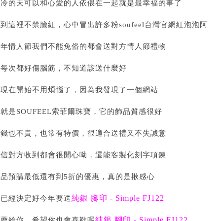
冷冷的天可以和心愛的人依偎在一起就是最幸福的事了
想到這裡不禁臉紅，心中冒出許多粉
soufeel台灣官網
紅泡泡阿
每年情人節我們不能免俗的都會送對方情人節禮物
但每次都好傷腦筋，不知道該送什麼好
但現在開始不用煩惱了，因為我發現了一個網站
那就是
SOUFEEL索菲爾珠寶
，它的飾品質感很好
價錢也不貴，也常有特價，很適合送禮又不失誠意
相信對方收到都會很開心呦，還能客製化刻字項鍊
新品預購最低還有到5折的優惠，真的是揪感心
純銀 腳印 - Simple FJ122
我已經決定好今年要送
純銀 腳印 - Simple FJ122
推薦給你，希望你也會喜歡喔