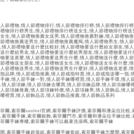
情人節禮物
,
情人節禮物排行
,
情人節禮物排行榜
,
情人節禮物排行榜
節禮物排行榜男生
,
情人節禮物排行榜送女生
,
情人節禮物排行榜送
薦女生
,
情人節禮物推薦女送男
,
情人節禮物推薦對鍊
,
情人節禮物推
人節禮物推薦送男生
,
情人節禮物推薦魔羯
,
情人節禮物男生
,
情人節
好
,
情人節禮物要送什麼比較好
,
情人節禮物要送什麼給女朋友
,
情人
要送什麼給男友
,
情人節禮物要送什麼給男朋友
,
情人節禮物要送什
禮物要送甚麼
,
情人節禮物要送男生什麼
,
情人節禮物送什麼
,
情人節
人節禮物送女朋友
,
情人節禮物送女生
,
情人節禮物送女生有什麼
,
情
情人節禮物送男生
,
情人節禮物送男生什麼好
,
情人節禮物送老婆
,
情
戒指品牌
,
情人節戒指推薦
,
情人節戒指特賣
,
情人節戒指送哪一指
,
節手鍊
,
情人節手鍊一對
,
情人節手鍊哪裡買
,
情人節手鍊手環
,
情人
環
,
情人節項鍊
,
情人節項鍊去哪買
,
情人節項鍊品牌
,
情人節項鍊哪
情人節項鍊推薦
,
情人節項鍊特價
,
情人節項鍊男
,
情人節飾品
,
情人
品哪裡買
,
情人節飾品店
,
情人節飾品推薦
,
情人節飾品系列
索菲爾
,
索菲爾
soufeel
官網
,
索菲爾手鍊評價
,
索菲爾和潘朵拉比較
,
市
,
索菲爾手鍊
,
索菲爾銀飾
,
索菲爾門市
,
索菲爾和潘朵拉手鍊比較
,
索菲爾手鍊專櫃
,
索菲爾手鍊可以戴著洗澡嗎
,
索菲爾手鍊
打開
,
索菲爾手鍊超值組
,
索菲爾手鍊套組
,
索菲爾手鍊怎麼開
,
索菲