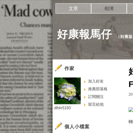
文章
相簿
好康報馬仔
（
到舊版
作家
加入好友
推薦部落格
20
訂閱關注
留言給他
dlhlrr5193
個人小檔案