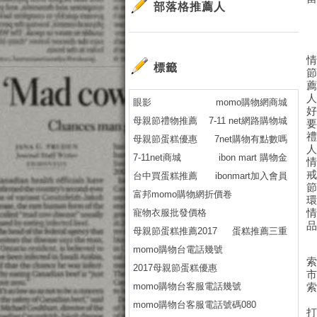
部落格推薦人
標籤
眼影
momo購物網商城
母親節禮物推薦
7-11 net網路購物城
母親節蛋糕優惠
7net購物有點數嗎
7-11net商城
ibon mart 購物金
台中買蛋糕推薦
ibonmart加入會員
富邦momo購物網折價卷
寵物衣服批發價格
母親節蛋糕推薦2017
蛋糕推薦三重
momo購物台電話幾號
2017母親節蛋糕優惠
momo購物台客服電話幾號
momo購物台客服電話號碼080