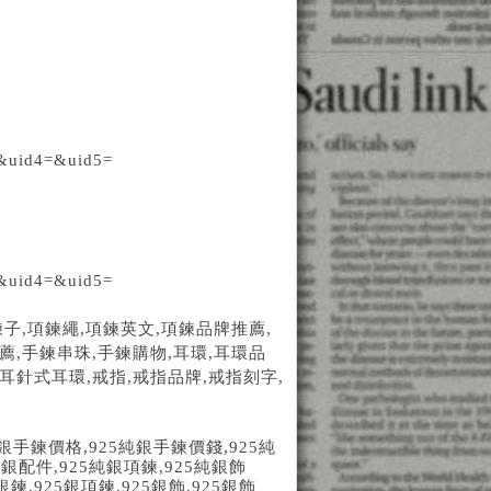
&uid4=&uid5=
&uid4=&uid5=
鍊子
,
項鍊繩
,
項鍊英文
,
項鍊品牌推薦
,
薦
,
手鍊串珠
,
手鍊購物
,
耳環
,
耳環品
耳針式耳環
,
戒指
,
戒指品牌
,
戒指刻字
,
銀手鍊價格
,925
純銀手鍊價錢
,925
純
純銀配件
,925
純銀項鍊
,925
純銀飾
銀鍊
,925
銀項鍊
,925
銀飾
,925
銀飾