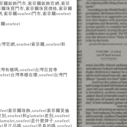
菲爾銀飾門市
,
索菲爾銀飾官網
,
索菲
菲爾珠寶門市
,
索菲爾珠寶價格
,
索菲爾
網
,
索菲爾
soufeel
門市
,
索菲爾
soufeel
菲爾
soufeel
台灣官網
,soufeel
索菲爾
,soufeel
和
台灣有櫃嗎
,soufeel
台灣百貨專
oufeel
台灣專櫃在哪
,soufeel
台灣門
feel
索菲爾珠飾
,soufeel
索菲爾英倫
差別
,soufeel
和
glamulet
差別
,soufeel
lamulet,soufeel
是什麼牌子
,soufeel
el
是正品嗎
,soufeel
是真的嗎
,soufeel