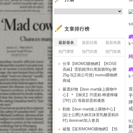
s
文章排行榜
網
最新發表
最新回應
最新推薦
k
熱門瀏覽
熱門回應
熱門推薦
純
分享【MOMO購物網】【KOSE
高絲】雪肌精淨白黑面膜80g-贈
網
25g-3(正統公司貨) momo購物網
k
商城
嚴選好物【ibon mart線上購物中
心】＊【御見】凹蛋糕-蜂蜜檸檬
(7吋) (2) 母親節蛋糕優惠
勸敗【ibon mart線上購物中心】
[起士公爵]大納言抹茶乳酪蛋糕(6
吋) ibonmart加入會員
9
破盤【富邦MOMO購物網】【預