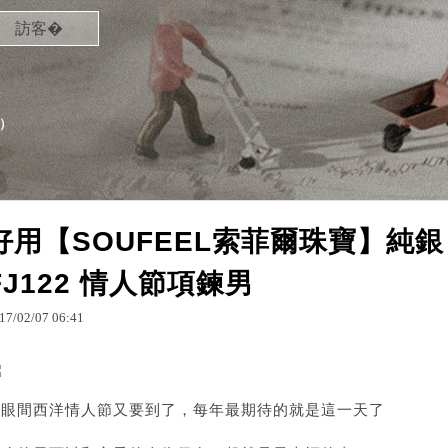
訪客�
）
好用【SOUFEEL索菲爾珠寶】純銀 腳印
FJ122 情人節項鍊男
17
/
02
/
07
06
:
41
轉眼間西洋情人節又要到了，每年最期待的就是這一天了