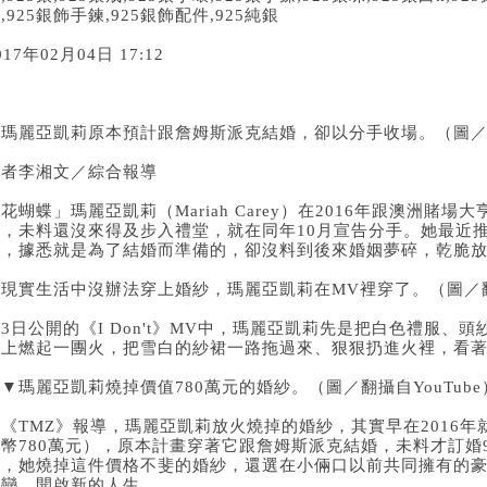
品
,925
銀飾手鍊
,925
銀飾配件
,925
純銀
017年02月04日 17:12
瑪麗亞凱莉原本預計跟詹姆斯派克結婚，卻以分手收場。（圖／翻攝自
記者李湘文／綜合報導
花蝴蝶」瑪麗亞凱莉（Mariah Carey）在2016年跟澳洲賭場大亨詹
婚，未料還沒來得及步入禮堂，就在同年10月宣告分手。她最近推
紗，據悉就是為了結婚而準備的，卻沒料到後來婚姻夢碎，乾脆
現實生活中沒辦法穿上婚紗，瑪麗亞凱莉在MV裡穿了。（圖／翻攝
3日公開的《I Don't》MV中，瑪麗亞凱莉先是把白色禮服
地上燃起一團火，把雪白的紗裙一路拖過來、狠狠扔進火裡，看
▼瑪麗亞凱莉燒掉價值780萬元的婚紗。（圖／翻攝自YouTube
《TMZ》報導，瑪麗亞凱莉放火燒掉的婚紗，其實早在2016年
台幣780萬元），原本計畫穿著它跟詹姆斯派克結婚，未料才訂婚
今，她燒掉這件價格不斐的婚紗，還選在小倆口以前共同擁有的豪
留戀，開啟新的人生。