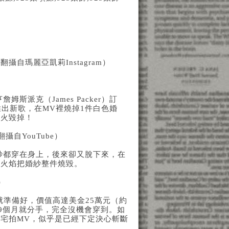
瑪麗亞凱莉Instagram）
姆斯派克（James Packer）訂
出新歌，在MV裡燒掉1件白色婚
放火毀掉！
自YouTube）
、頭紗都穿在身上，後來卻又脫下來，在
著火焰把婚紗整件燒毀。
）
就準備好，價值高達美金25萬元（約
9個月就分手，完全沒機會穿到。如
宅拍MV，似乎是已經下定決心斬斷