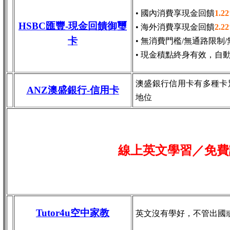
• 國內消費享現金回饋
1.2
HSBC匯豐-現金回饋御璽
• 海外消費享現金回饋
2.2
卡
• 無消費門檻/無通路限制
• 現金積點終身有效，自
澳盛銀行信用卡有多種卡
ANZ澳盛銀行-信用卡
地位
線上英文學習／免費
Tutor4u空中家教
英文沒有學好，不管出國