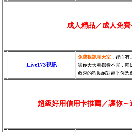
成人精品／成人免費
免費視訊聊天室
，裡面有
Live173視訊
讓你天天看都看不完，辣
敢秀的程度絕對超乎你想
超級好用信用卡推薦／讓你～