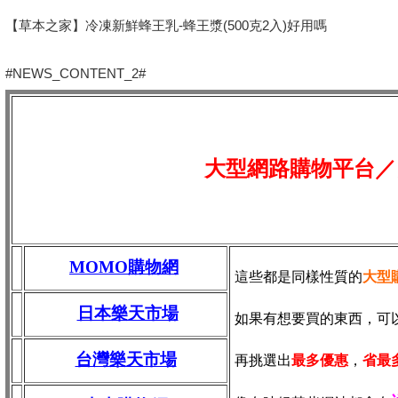
【草本之家】冷凍新鮮蜂王乳-蜂王漿(500克2入)好用嗎
#NEWS_CONTENT_2#
大型網路購物平台／
MOMO購物網
這些都是同樣性質的
大型
日本樂天市場
如果有想要買的東西，可
台灣樂天市場
再挑選出
最多優惠
，
省最