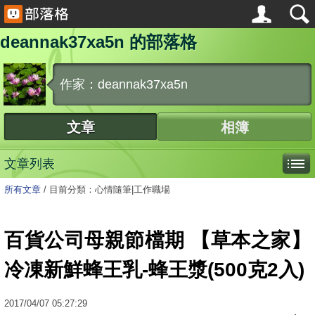
deannak37xa5n 的部落格
作家：deannak37xa5n
文章
相簿
文章列表
所有文章
/
目前分類：心情隨筆|工作職場
百貨公司母親節檔期 【草本之家】
冷凍新鮮蜂王乳-蜂王漿(500克2入)
2017
/
04
/
07
05:27:29