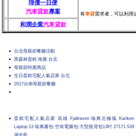
理債一日便
汽車貸款
專案
有
車貸
需求者，可以利用
和潤企業
汽車貸款
台北母親節餐廳活動
黑森林蛋糕 推薦 台北
母親節特惠商品
生日蛋糕宅配人氣店家 台北
2017台南母親節餐廳
蛋糕宅配人氣店家 高雄 Fjallraven 瑞典北極狐 Kanken
Laptop 13 瑞典書包-空肯電腦包-方型後背包13吋 27171 539
湖水藍