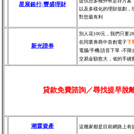
提供您多種外幣定存方案
星展銀行-
豐盛理財
以及多樣化的理財規劃，
對您最有利
別人花100元，我們只要2
在同業券商中首創電子
下
新光證券
電腦/手機/語音下單 -不限
交易金額愈大，省的手續
貸款免費諮詢／尋找
提早脫
潮霖資產
這幾家都是目前網路上有