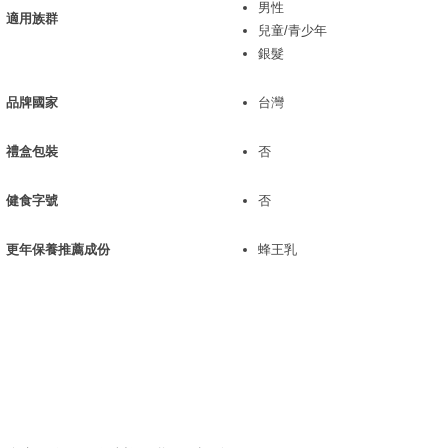
男性
適用族群
兒童/青少年
銀髮
品牌國家
台灣
禮盒包裝
否
健食字號
否
更年保養推薦成份
蜂王乳