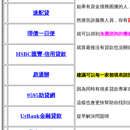
如果有資金債務困擾的人
速配貸
然後告訴服務人員，你有
理債一日便
就可以得到
免費諮詢的機
就算最後沒有貸款也沒關
HSBC匯豐-信用貸款
易通辦
建議可以每一家都填表諮
因為同時有很多貸款專家
9595助貸網
這樣也會更快幫助你找到
UrBank金融貸款
提早解決問題唷