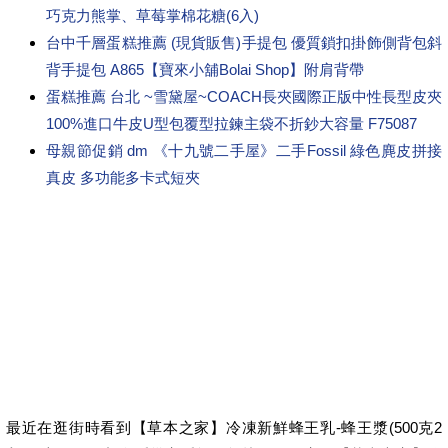
巧克力熊掌、草莓掌棉花糖(6入)
台中千層蛋糕推薦 (現貨販售)手提包 優質鎖扣掛飾側背包斜
背手提包 A865【寶來小舖Bolai Shop】附肩背帶
蛋糕推薦 台北 ~雪黛屋~COACH長夾國際正版中性長型皮夾
100%進口牛皮U型包覆型拉鍊主袋不折鈔大容量 F75087
母親節促銷 dm 《十九號二手屋》二手Fossil 綠色麂皮拼接
真皮 多功能多卡式短夾
最近在逛街時看到【草本之家】冷凍新鮮蜂王乳-蜂王漿(500克2