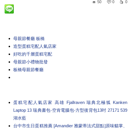
50
0
0
母親節餐廳 板橋
造型蛋糕宅配人氣店家
好吃的千層蛋糕宅配
母親節小禮物批發
板橋母親節餐廳
蛋糕宅配人氣店家 高雄 Fjallraven 瑞典北極狐 Kanken
Laptop 13 瑞典書包-空肯電腦包-方型後背包13吋 27171 539
湖水藍
台中市生日蛋糕推薦 [Amandier 雅蒙蒂法式甜點]原味貓掌、