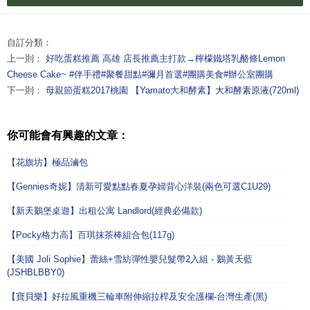
自訂分類：
上一則：
好吃蛋糕推薦 高雄 店長推薦主打款→檸檬鐵塔乳酪條Lemon
Cheese Cake~ #伴手禮#聚餐甜點#彌月首選#團購美食#辦公室團購
下一則：
母親節蛋糕2017桃園 【Yamato大和酵素】大和酵素原液(720ml)
你可能會有興趣的文章：
【花旗坊】極品滷包
【Gennies奇妮】清新可愛點點春夏孕婦背心洋裝(兩色可選C1U29)
【新天鵝堡桌遊】出租公寓 Landlord(經典必備款)
【Pocky格力高】百琪抹茶棒組合包(117g)
【美國 Joli Sophie】蕾絲+雪紡彈性嬰兒髮帶2入組 - 鵝黃天藍
(JSHBLBBY0)
【寶貝樂】好拉風重機三輪車附伸縮拉桿及安全護欄-台灣生產(黑)