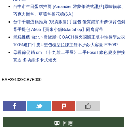
台中市生日蛋糕推薦 [Amandier 雅蒙蒂法式甜點]原味貓掌、
巧克力熊掌、草莓掌棉花糖(6入)
台中千層蛋糕推薦 (現貨販售)手提包 優質鎖扣掛飾側背包斜
背手提包 A865【寶來小舖Bolai Shop】附肩背帶
蛋糕推薦 台北 ~雪黛屋~COACH長夾國際正版中性長型皮夾
100%進口牛皮U型包覆型拉鍊主袋不折鈔大容量 F75087
母親節促銷 dm 《十九號二手屋》二手Fossil 綠色麂皮拼接
真皮 多功能多卡式短夾
EAF291339CB7E000
回應