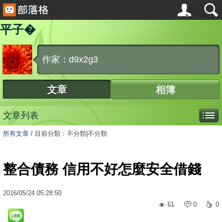
平子�
作家：d9x2g3
文章
相簿
文章列表
所有文章
/
目前分類：不分類|不分類
整合債務 信用不好怎麼安全借錢
2016
/
05
/
24
05:28:50
61
0
0