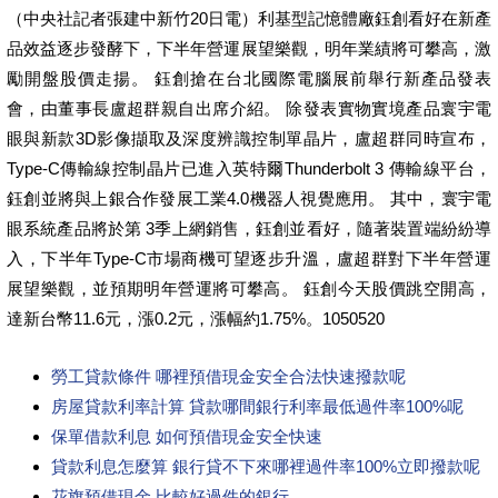
（中央社記者張建中新竹20日電）利基型記憶體廠鈺創看好在新產
品效益逐步發酵下，下半年營運展望樂觀，明年業績將可攀高，激
勵開盤股價走揚。 鈺創搶在台北國際電腦展前舉行新產品發表
會，由董事長盧超群親自出席介紹。 除發表實物實境產品寰宇電
眼與新款3D影像擷取及深度辨識控制單晶片，盧超群同時宣布，
Type-C傳輸線控制晶片已進入英特爾Thunderbolt 3 傳輸線平台，
鈺創並將與上銀合作發展工業4.0機器人視覺應用。 其中，寰宇電
眼系統產品將於第 3季上網銷售，鈺創並看好，隨著裝置端紛紛導
入，下半年Type-C市場商機可望逐步升溫，盧超群對下半年營運
展望樂觀，並預期明年營運將可攀高。 鈺創今天股價跳空開高，
達新台幣11.6元，漲0.2元，漲幅約1.75%。1050520
勞工貸款條件 哪裡預借現金安全合法快速撥款呢
房屋貸款利率計算 貸款哪間銀行利率最低過件率100%呢
保單借款利息 如何預借現金安全快速
貸款利息怎麼算 銀行貸不下來哪裡過件率100%立即撥款呢
花旗預借現金 比較好過件的銀行