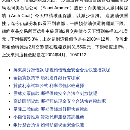
烏地阿美石油公司（Saudi Aramco）股份；而美能源大廠阿契煤
礦（Arch Coal）今天申請破產保護，以減少債務。 這波油價重
挫，迄今仍讓分析師看不到底部，一般預估油價還將繼續下跌。
紐約商品交易所西德州中級原油2月交割價今天下滑到每桶31.41美
元，下滑幅度5.3%，上次見到這種價位是在2003年12月。 倫敦北
海布倫特原油2月交割價在晚盤跌到31.55美元，下滑幅度達6%，
上次來到這種低點是在2004年4月。1050112
屏東身分證借款 哪裡預借現金安全合法快速撥款呢
全額貸款買車 順利過件銀行有哪家
貸款利率試算公式 利率最低比較選擇
雲林支票借款 哪裡借錢安全合法立刻放款呢
高雄民間貸款 哪裡預借現金安全合法快速撥款呢
基隆二胎借款 哪裡借錢最好辦快速撥款
小額信貸推薦 貸款代辦服務諮詢推薦
銀行整合負債 如何預借現金安全快速