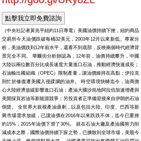
（中央社記者黃兆平紐約11日專電）美國油價持續下挫，紐約商品
交易所今天油價跌破每桶32美元，2003年12月以來新低。專家分
析，美油價跌到12年前水平，還看不到底部，反映兩個時代經濟背
景完全不同。 華爾街分析師認為，12年前，油價持續攀升，中國
大陸以兩位數百分比成長速度大量進口石油，推動經濟快速成長；
石油輸出國組織（OPEC）限制產量，讓油價維持在高點；伊拉克
則忙於修復遭美國入侵蹂躪的油井。 時空環境快轉迄今，油商擔
心大陸經濟放緩影響進口石油；產油大國沙烏地阿拉伯加速增產與
美開採頁岩油等新能源競爭；另投資者正準備迎接來自伊朗的石油
倒貨。 全世界大規模產油過剩，以及包括大陸、印度、巴西等新
興市場需求放緩，已讓油價在2016年以來跌跌不休，迄今已重挫
約15%，2015年油價下滑了30%。 就在石油大廠及產油國努力削
減成本之際，國際油價持續下探之勢，已擴散到全球市場，美股今
天雖小漲，惟能源類股大跌。 沙國透露可能出售國營石油巨擘沙