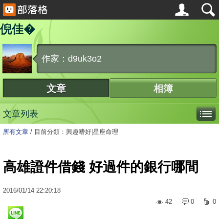
倪佳�
作家：d9uk3o2
文章
相簿
文章列表
所有文章
/
目前分類：興趣嗜好|星座命理
高雄證件借錢 好過件的銀行哪間
2016
/
01
/
14
22:20:18
42
0
0