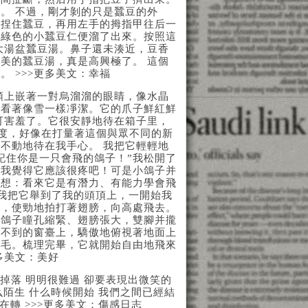
。 不過，剛才剝的只是蠶豆的外
緊捏住蠶豆，再用左手的拇指甲往后一
青綠色的小蠶豆仁便溜了出來。按照這
大湯盆蠶豆湯。鼻子還未湊近，豆香
美的蠶豆湯，真是高興極了。 這個
 >>>更多美文：幸福
頭上嵌著一對烏溜溜的眼睛，像水晶
，看著像雪一樣凈潔。它的爪子鮮紅鮮
可害羞了。它很安靜地待在箱子里，
0度，好像在打量著這個與眾不同的新
不動地待在我手心。 我把它輕輕地
記住你是一只會飛的鴿子！”我松開了
，我覺得它應該很疼吧！可是小鴿子并
心想：看來它是有潛力、有能力學會飛
，我把它舉到了我的頭頂上，一開始我
手，使勁地拍打著翅膀，向高處飛去。
小鴿子瞳孔縮緊、翅膀張大，雙腳并攏
夠不到的窗臺上，驕傲地俯視著地面上
羽毛。梳理完畢，它就開始自由地飛來
多美文：美好
掉落 明明很難過 卻要表現出微笑的
么陌生 什么時候開始 我們之間已經結
在轉 >>>更多美文：傷感日志