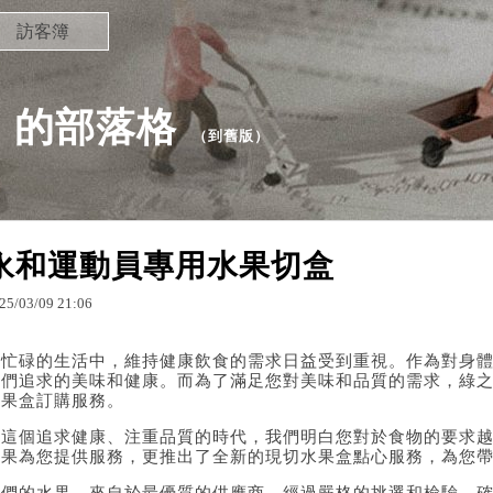
訪客簿
17 的部落格
（
到舊版
）
永和運動員專用水果切盒
25
/
03
/
09
21
:
06
在忙碌的生活中，維持健康飲食的需求日益受到重視。作為對身
人們追求的美味和健康。而為了滿足您對美味和品質的需求，綠
水果盒訂購服務。
在這個追求健康、注重品質的時代，我們明白您對於食物的要求
水果為您提供服務，更推出了全新的現切水果盒點心服務，為您