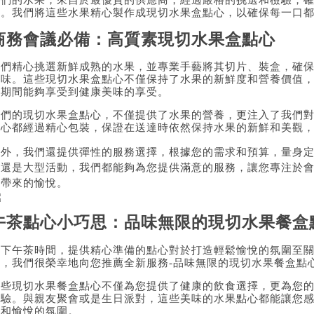
我們的水果，來自於最優質的供應商，經過嚴格的挑選和檢驗，
的。我們將這些水果精心製作成現切水果盒點心，以確保每一口
商務會議必備：高質素現切水果盒點心
我們精心挑選新鮮成熟的水果，並專業手藝將其切片、裝盒，確
美味。這些現切水果盒點心不僅保持了水果的新鮮度和營養價值
議期間能夠享受到健康美味的享受。
我們的現切水果盒點心，不僅提供了水果的營養，更注入了我們
點心都經過精心包裝，保證在送達時依然保持水果的新鮮和美觀
此外，我們還提供彈性的服務選擇，根據您的需求和預算，量身
議還是大型活動，我們都能夠為您提供滿意的服務，讓您專注於
心帶來的愉悅。
午茶點心小巧思：品味無限的現切水果餐盒
在下午茶時間，提供精心準備的點心對於打造輕鬆愉悅的氛圍至
求，我們很榮幸地向您推薦全新服務-品味無限的現切水果餐盒點
這些現切水果餐盒點心不僅為您提供了健康的飲食選擇，更為您
體驗。與親友聚會或是生日派對，這些美味的水果點心都能讓您
鬆和愉悅的氛圍。