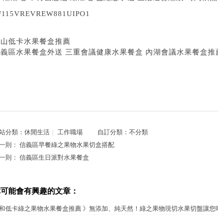
F115VREVREW881UIPO1
松山低卡水果餐盒推薦
信義區水果餐盒外送
三重會議健康水果餐盒
內湖會議水果餐盒推
站分類：
休閒生活
｜
工作職場
自訂分類：
不分類
一則：
信義區早餐綠之果物水果切盒搭配
一則：
信義區生日派對水果餐盒
你可能會有興趣的文章：
和低卡綠之果物水果餐盒推薦 》無添加、純天然！綠之果物現切水果切盤讓您