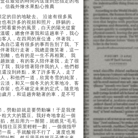
果盒在最短的時間內送達到您指定的地
驗。信義外燴水果點心推薦
預定的目的地駛去。 沿途有很多風
途也有許多的視頻和照片，靜躺的，
空間看窗外的風景，白天的陽光從窗
和溫暖，總會伴著我和這趟車子，我心
的客人，在四周的座位邊，伴著我，
因為自己還有很多的事而告別了我。下
，伴著我行走著，我總是微笑著，這一
別離，也有的是一生不再相聚。 我
一趟旅途，有的客人陪伴著我，走了很
助了我，我珍惜著陪伴我的人，他們都
然還沒到終點，來了許多客人，走了
客人，和他們一道，欣賞冬雪的純潔，
高云淡，和又一個冬天的天寒地冷。客
有存留，也不確定未來的定式，隨意地
的歲月，和這趟奔馳著的車，是不可
節，勞動節就是要勞動嘛！于是我便
一粒大大的蠶豆。我好奇地拿起一個
掐，然后用力一掰開，就瞧見“毛毛
大拇指往豆莢里輕輕一劃，一個個指甲
間一長，手就酸得不行了，速度也漸
中間扯斷，然后用手指把豆子擠出來。