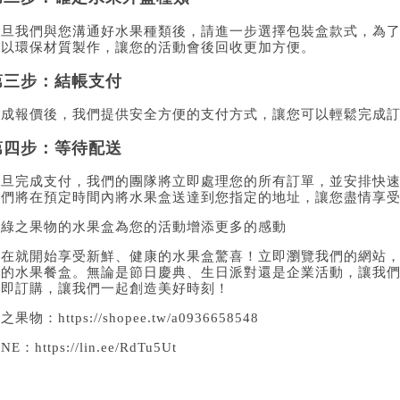
一旦我們與您溝通好水果種類後，請進一步選擇包裝盒款式，為
都以環保材質製作，讓您的活動會後回收更加方便。
第三步：結帳支付
完成報價後，我們提供安全方便的支付方式，讓您可以輕鬆完成
第四步：等待配送
一旦完成支付，我們的團隊將立即處理您的所有訂單，並安排快
我們將在預定時間內將水果盒送達到您指定的地址，讓您盡情享
讓綠之果物的水果盒為您的活動增添更多的感動
現在就開始享受新鮮、健康的水果盒驚喜！立即瀏覽我們的網站
您的水果餐盒。無論是節日慶典、生日派對還是企業活動，讓我
立即訂購，讓我們一起創造美好時刻！
綠之果物：
https://shopee.tw/a0936658548
INE：
https://lin.ee/RdTu5Ut