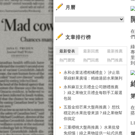
月曆
文章排行榜
最新發表
最新回應
最新推薦
熱門瀏覽
熱門回應
熱門推薦
永和企業送禮柑橘禮盒 》汐止翡
翠綠鮮果廣場：精緻過節水果陳列
永和麻豆文旦禮盒公司贈禮推薦
》綠之果物文旦禮盒每顆手工嚴選
包裝
五股金煌芒果大盤商推薦 》想找
穩定的水果批發來源？綠之果物幫
你搞定
L
三重櫻桃大盤商推薦 》水果批發
免煩惱｜綠之果物提供一站式供應