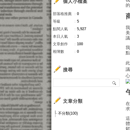
個人小檔案
部落格推薦
：
0
等級
：
5
點閱人氣
：
5,927
本日人氣
：
3
文章創作
：
100
相簿數
：
0
搜尋
文章分類
不分類(100)