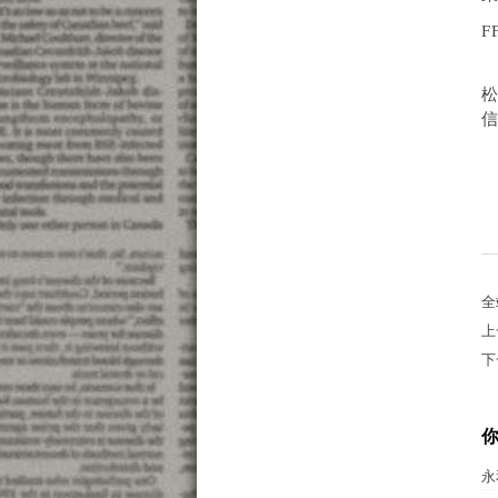
F
全
上
下
永