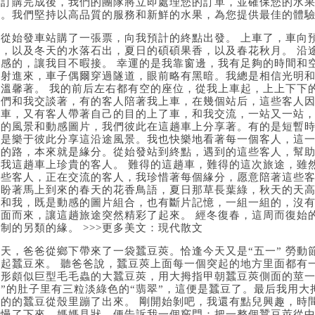
在訂購完成後，我們的團隊將立即處理您的訂單，並確保您的水
點。我們堅持以高品質的服務和新鮮的水果，為您提供最佳的體
我從始發車站購了一張票，向我預計的終點出發。 上車了，車向
景，以及冬天的水落石出，夏日的碩碩果香，以及春花秋月。 沿
動感的，讓我目不暇接。 幸運的是我靠窗邊，我有足夠的時間和
外射進來，車子偶爾穿過隧道，眼前略有黑暗。我總是相信光明
里溫馨著。 我的前后左右都有空的座位，從我上車起，上上下下
他們和我交談著，有的客人陪著我上車，在幾個站后，這些客人
了車，又有客人帶著自己的目的上了車，和我交流，一站又一站
路的風景和動感圖片，我們彼此在這趟車上分享著。有的是短暫時
總是樂于彼此分享這沿途風景。我也快樂地看著每一個客人，這
遠的路，本來就是緣分。從始發站到終點，遇到的這些客人，幫
是我這趟車上珍貴的客人。 難得的這趟車，難得的這次旅途，雖
一些客人，正在交流的客人，我珍惜著每個緣分，愿意陪著這些
也盼著馬上到來的春天的花香鳥語，夏日那草長葉綠，秋天的天
人和我，既是動感的圖片組合，也有斷片記憶，一組一組的，沒
迎面而來，讓這趟旅途突然精彩了起來。 經冬復春，這周而復始
制的另類的緣。 >>>更多美文：現代散文
今天，爸爸從鄉下帶來了一袋蠶豆莢。恰逢今天又是“五一” 勞動
剝起蠶豆來。 聽爸爸說，蠶豆莢上面每一個突起的地方里面都有
外形頗似巨型毛毛蟲的大蠶豆莢，用大拇指甲朝蠶豆莢側面的莖一
蟲”的肚子里有三粒淡綠色的“翡翠”，這便是蠶豆了。最后我用
大的的蠶豆從殼里蹦了出來。 剛開始剝吧，我還有點兒興趣，時
漸慢了下來。媽媽見狀，便告訴我一個竅門：把一整個蠶豆莢從