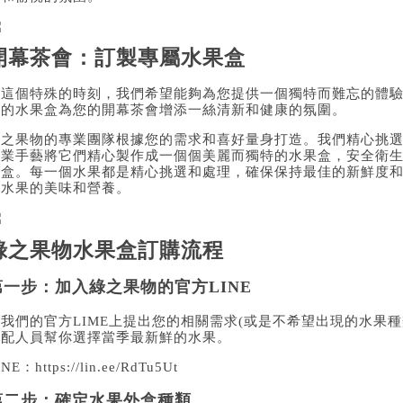
開幕茶會：訂製專屬水果盒
在這個特殊的時刻，我們希望能夠為您提供一個獨特而難忘的體
們的水果盒為您的開幕茶會增添一絲清新和健康的氛圍。
綠之果物的專業團隊根據您的需求和喜好量身打造。我們精心挑
專業手藝將它們精心製作成一個個美麗而獨特的水果盒，安全衛
里盒。每一個水果都是精心挑選和處理，確保保持最佳的新鮮度
到水果的美味和營養。
綠之果物水果盒訂購流程
第一步：加入綠之果物的官方LINE
在我們的官方LIME上提出您的相關需求(或是不希望出現的水果
搭配人員幫你選擇當季最新鮮的水果。
INE：
https://lin.ee/RdTu5Ut
第二步：確定水果外盒種類