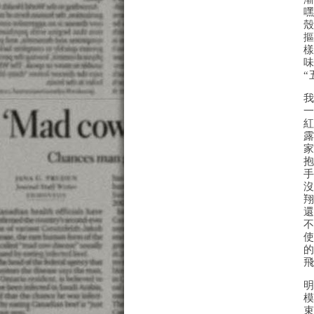
“
飛
明
模
束