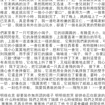
嘿！照著媽媽的法子，果然既輕松又迅速，不一會兒就剝了一小籮
殼，接下來還必須剝去蠶豆的種皮。我先用右手的食指和拇指緊
摳種皮，種皮就出現了一個小小的“窗口”，接著用力一擠，一個
樣的方法，不到半小時，我就剝完了。 到了晚上，媽媽端上了一
味已至鼻孔，真是香極了。我一邊吃著粉嫩的蠶豆仁，一邊喝著鮮
五一”節，我雖沒有外出游山玩水，卻過了一個名副其實的勞動節。
我們家里養了一只可愛的小鴿子。 它的頭圓圓的，有雞蛋大小。
一樣閃閃發亮。它的身體呈橢圓形，上面覆蓋著一層潔白的羽毛
紅的，上面有一道道像泥土一樣的裂紋。 它剛到我們家的時候，
露出它的小腦袋來，一會往東看看，一會往西看看，有時能轉18
家。我小心翼翼地把它抱出箱子，想和它玩一會兒，可是它卻一動
抱到我腰間，用手摸了摸它的腦袋，喃喃道：“鴿子、鴿子，你要
手，只聽“撲哧”一聲，鴿子直接從我手中摔了下來，聽到這聲音
沒有表現出害怕，它在地上抖了幾下，又端莊優雅地走開了。我
翔的！ 我下定決心，把它訓練成一只真正會飛的鴿子。 接下來
還擔心會不會摔傷它。誰知，它居然用全身的力氣掙脫了我的雙
不料，它還是摔了下來，突然它用一只腳抓住了窗臺邊。霎時，
使勁地向上抬，它居然用它的喙把它的整個身體都抬到了連我都
的一切，好像在說：“我厲害吧！”隨后，它就飛到了紙箱上梳理
去，一刻也不停歇。 我愛我勇敢的鴿子——飛翔大師！ >>>更
明很在意 卻要裝作無所謂的樣子 明明很想哭 卻拼命忍住眼淚的
樣 什么時候開始 我們之間有了隔膜 什么時候開始 我們之間那
 漸漸地 不再去想他 漸漸地 已經忘了他 生活還會繼續 時間依然