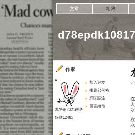
文章
相簿
d78epdk108
作家
加入好友
20
推薦部落格
訂閱關注
留言給他
馮皓蕙2021嚴選
好物12483