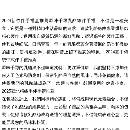
2024新竹伴手禮盒推薦原味千尋乳酪絲伴手禮，不僅是一種美
食，它更是一種對精緻生活品味的追求。這款乳酪絲由專業烘焙師
精心製作，選用來自優質奶源的新鮮乳酪，經過獨特的製作工藝，
使其質地細膩、口感豐富。每一絲乳酪都蘊含著濃鬱的奶香和微妙
的甜味，使得這款伴手禮在味蕾上留下難忘的印象。 2024臺中傳
統中式伴手禮推薦
原味千尋的乳酪絲不僅味道獨特，更注重健康。我們堅持不添加任
何人工色素和防腐劑，保留乳酪最自然的風味，同時兼顧健康。這
使得我們的乳酪絲成為了一款適合各個年齡層享用的健康小食。
2025臺北精緻手伴手禮推薦
在包裝設計上，我們同樣精心謀劃，將傳統與現代元素融合，不僅
體現了乳酪絲的經典魅力，更彰顯了禮品的高雅與品味。精緻的包
裝，使得這款乳酪絲成為送禮的理想選擇，不僅能夠表達心意，更
能展現您的品味和格調。