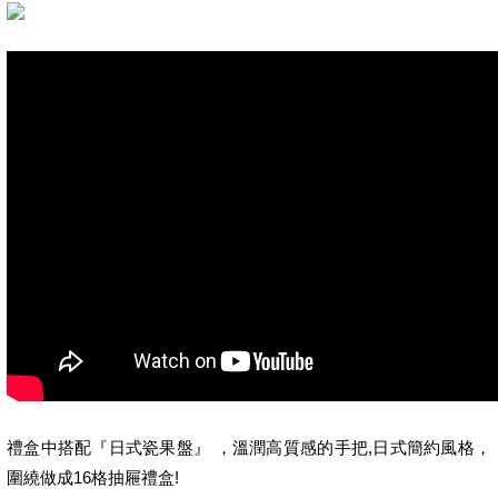
禮盒中搭配『日式瓷果盤』 ，溫潤高質感的手把,日式簡約風格，
圍繞做成16格抽屜禮盒!