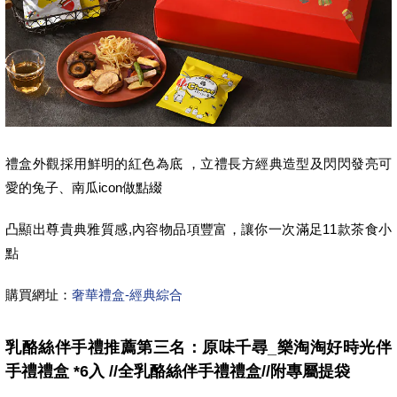
禮盒外觀採用鮮明的紅色為底 ，立禮長方經典造型及閃閃發亮可
愛的兔子、南瓜icon做點綴
凸顯出尊貴典雅質感,內容物品項豐富，讓你一次滿足11款茶食小
點
購買網址：
奢華禮盒-經典綜合
乳酪絲伴手禮推薦第三名：原味千尋_樂淘淘好時光伴
手禮禮盒 *6入 //全乳酪絲伴手禮禮盒//附專屬提袋