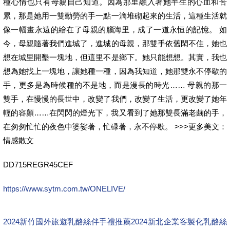
種心情也只有母親自己知道。因為那里融入著她半生的心血和苦
累，那是她用一雙勤勞的手一點一滴堆砌起來的生活，這種生活就
像一幅畫永遠的繪在了母親的腦海里，成了一道永恒的記憶。 如
今，母親隨著我們進城了，進城的母親，那雙手依舊閑不住，她也
想在城里開墾一塊地，但這里不是鄉下。她只能想想。其實，我也
想為她找上一塊地，讓她種一種，因為我知道，她那雙永不停歇的
手，更多是為時候種的不是地，而是漫長的時光…… 母親的那一
雙手，在慢慢的長世中，改變了我們，改變了生活，更改變了她年
輕的容顏……在閃閃的燈光下，我又看到了她那雙長滿老繭的手，
在匆匆忙忙的夜色中婆娑著，忙碌著，永不停歇。 >>>更多美文：
情感散文
DD715REGR45CEF
https://www.sytm.com.tw/ONELIVE/
2024新竹國外旅遊乳酪絲伴手禮推薦
2024新北企業客製化乳酪絲