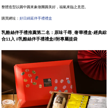
整體造型以圓中圓來象徵團圓美好，福氣來臨之意思。
購買網址：
好日綿延伴手禮禮盒
乳酪絲伴手禮推薦第二名：原味千尋_奢華禮盒-經典綜
合11入 //乳酪絲伴手禮禮盒//附專屬提袋