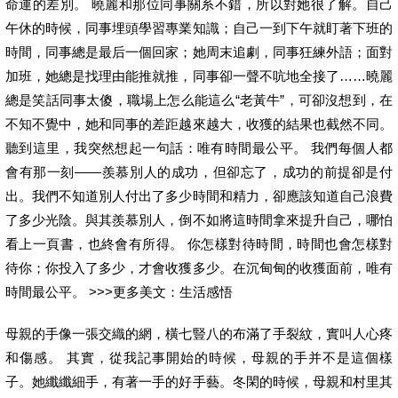
命運的差別。 曉麗和那位同事關系不錯，所以對她很了解。自己
午休的時候，同事埋頭學習專業知識；自己一到下午就盯著下班的
時間，同事總是最后一個回家；她周末追劇，同事狂練外語；面對
加班，她總是找理由能推就推，同事卻一聲不吭地全接了……曉麗
總是笑話同事太傻，職場上怎么能這么“老黃牛”，可卻沒想到，在
不知不覺中，她和同事的差距越來越大，收獲的結果也截然不同。
聽到這里，我突然想起一句話：唯有時間最公平。 我們每個人都
會有那一刻——羨慕別人的成功，但卻忘了，成功的前提卻是付
出。我們不知道別人付出了多少時間和精力，卻應該知道自己浪費
了多少光陰。與其羨慕別人，倒不如將這時間拿來提升自己，哪怕
看上一頁書，也終會有所得。 你怎樣對待時間，時間也會怎樣對
待你；你投入了多少，才會收獲多少。在沉甸甸的收獲面前，唯有
時間最公平。 >>>更多美文：生活感悟
母親的手像一張交織的網，橫七豎八的布滿了手裂紋，實叫人心疼
和傷感。 其實，從我記事開始的時候，母親的手并不是這個樣
子。她纖纖細手，有著一手的好手藝。冬閑的時候，母親和村里其