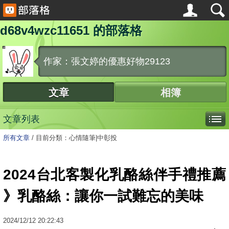
d68v4wzc11651 的部落格
作家：張文婷的優惠好物29123
文章
相簿
文章列表
所有文章
/
目前分類：心情隨筆|中彰投
2024台北客製化乳酪絲伴手禮推薦
》乳酪絲：讓你一試難忘的美味
2024
/
12
/
12
20:22:43