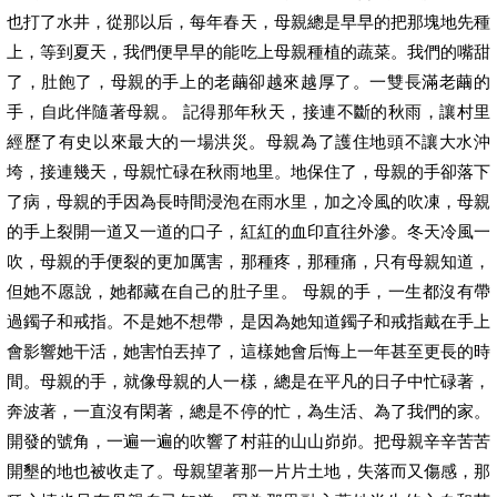
也打了水井，從那以后，每年春天，母親總是早早的把那塊地先種
上，等到夏天，我們便早早的能吃上母親種植的蔬菜。我們的嘴甜
了，肚飽了，母親的手上的老繭卻越來越厚了。一雙長滿老繭的
手，自此伴隨著母親。 記得那年秋天，接連不斷的秋雨，讓村里
經歷了有史以來最大的一場洪災。母親為了護住地頭不讓大水沖
垮，接連幾天，母親忙碌在秋雨地里。地保住了，母親的手卻落下
了病，母親的手因為長時間浸泡在雨水里，加之冷風的吹凍，母親
的手上裂開一道又一道的口子，紅紅的血印直往外滲。冬天冷風一
吹，母親的手便裂的更加厲害，那種疼，那種痛，只有母親知道，
但她不愿說，她都藏在自己的肚子里。 母親的手，一生都沒有帶
過鐲子和戒指。不是她不想帶，是因為她知道鐲子和戒指戴在手上
會影響她干活，她害怕丟掉了，這樣她會后悔上一年甚至更長的時
間。母親的手，就像母親的人一樣，總是在平凡的日子中忙碌著，
奔波著，一直沒有閑著，總是不停的忙，為生活、為了我們的家。
開發的號角，一遍一遍的吹響了村莊的山山峁峁。把母親辛辛苦苦
開墾的地也被收走了。母親望著那一片片土地，失落而又傷感，那