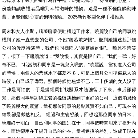
選擇原味千尋乳酪絲作為伴手禮，即是選擇了一份特別的心意，一
份能夠讓收禮者品嚐到幸福滋味的禮物。這是一種不僅能觸動味
蕾，更能觸動心靈的獨特體驗。 2025新竹客製化伴手禮推薦
周末和友人小聚，聊著聊著便吐槽起工作來。曉麗說自己的同事跳
槽到了她一直想去的公司，令她“羨慕嫉妒恨”。聽到她描述起那個
公司的優厚待遇時，我們也同樣陷入“羨慕嫉妒恨”。 曉麗不禁笑
了，頓了一下繼續說道：“我說恨，其實是恨自己。”我們一聽，好
奇不已。 “我當初和同事是一塊兒入職的。”曉麗說，當初進入公司
的時候，兩個人的業務水平都差不多，可是上個月公司準備裁人的
時候，自己成了備選。那個時候她焦燥不已，三十多歲的女人沒了
工作是可怕的，于是幾經周折找關系才勉強留了下來。事后卻得
知，那個同事早謝絕主管的挽留跳槽到了更好的公司。這個消息給
了曉麗極大的震驚，當初那位同事的起點其實不如自己，可現在的
結果卻是截然相反。 經過和主管懇談，回想起那位同事的日常，
曉麗終于明白，自己和同事的區別在于，同事把時間用來了提升內
在，而她卻用在了提升自己的外在。當初選擇的差別，造成了現在