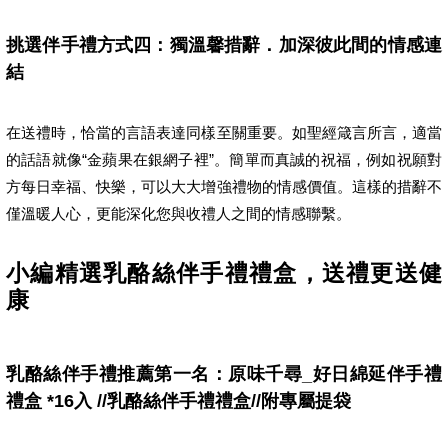
挑選伴手禮方式四：獨溫馨措辭．加深彼此間的情感連
結
在送禮時，恰當的言語表達同樣至關重要。如聖經箴言所言，適當
的話語就像“金蘋果在銀網子裡”。簡單而真誠的祝福，例如祝願對
方每日幸福、快樂，可以大大增強禮物的情感價值。這樣的措辭不
僅溫暖人心，更能深化您與收禮人之間的情感聯繫。
小編精選乳酪絲伴手禮禮盒，送禮更送健
康
乳酪絲伴手禮推薦第一名：原味千尋_好日綿延伴手禮
禮盒 *16入 //乳酪絲伴手禮禮盒//附專屬提袋