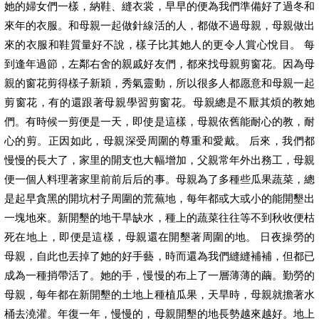
她的婦女們一樣，納鞋、縫衣裳，早早的便為我們準備好了過冬和
來年的衣服。和母親一起做針線活的人，都做不過母親，母親做出
來的衣服和鞋質量好不說，樣子比其她人的更令人賞心悅目。 每
到逢年過節，左鄰右舍的親戚好友們，都來找母親剪窗花。因為母
親的窗花剪得樣子新穎，秀氣靈動，所以很多人都愿意和母親一起
剪窗花，有的還跟著母親學習剪窗花。母親總是不厭其煩的教她
們。有時候一剪便是一天，即使是這樣，母親依舊能耐心的教，耐
心的剪。正因如此，母親深受周圍的尊重和愛戴。 后來，我們都
慢慢的長大了，家里的開支也大幅增加，父親常年外出務工，母親
便一個人料理著家里前前后后的事。母親為了多種些瓜果蔬菜，總
是起早貪黑的開坑村子周圍的荒蕪地，每年都或大或小的能開墾出
一塊地來。新開墾的地干旱缺水，種上的蔬菜往往等不到秋收便枯
死在地上，即便是這樣，母親還在開墾著周圍的地。 日夜操勞的
母親，自此也丟掉了她的好手藝，時而還為我們縫縫補補，但都已
成為一種捎帶活了。她的手，慢慢的布上了一層薄薄的繭。勤勞的
母親，每年都在新開墾的土地上種植瓜果，天旱時，母親就擔著水
桶去澆灌。年復一年，慢慢的，母親開墾的地長勢越來越好。地上