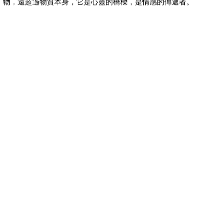
物，遠超過物質本身，它是心靈的橋樑，是情感的傳遞者。