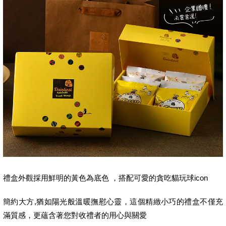
禮盒外觀採用鮮明的黃色為底色 ，搭配可愛的貪吃貓玩球icon
簡約大方,猶如陽光般溫暖撫慰心靈，這個精緻小巧的禮盒不僅充
滿質感，更蘊含著您對收禮者的用心與關愛