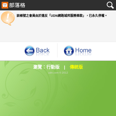
該帳號之會員由於違反「UDN網路城邦服務條款」
瀏覽：
行動版
|
傳統版
udn.com © 2012