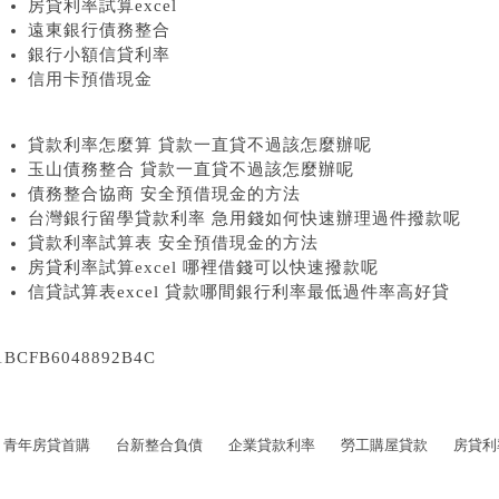
房貸利率試算excel
遠東銀行債務整合
銀行小額信貸利率
信用卡預借現金
貸款利率怎麼算 貸款一直貸不過該怎麼辦呢
玉山債務整合 貸款一直貸不過該怎麼辦呢
債務整合協商 安全預借現金的方法
台灣銀行留學貸款利率 急用錢如何快速辦理過件撥款呢
貸款利率試算表 安全預借現金的方法
房貸利率試算excel 哪裡借錢可以快速撥款呢
信貸試算表excel 貸款哪間銀行利率最低過件率高好貸
1BCFB6048892B4C
青年房貸首購
台新整合負債
企業貸款利率
勞工購屋貸款
房貸利率