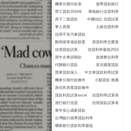
機車分期付款表
遊學貸款銀行
勞工貸款2016年
華南銀行信貸利率
房子二胎貸款
中國信託 信貸試算
軍人房屋
土銀信貸利率
信用不良汽車貸款
郵局保單借款額度
房貸利率怎麼算
信用貸款試算
信貸利率最低2016
買中古車頭期款
負債整合利率
代辦銀行貸款
首次購屋貸款
買車貸款保人
中古車貸款利率試算
機車分期付款條件
小額貸款 推薦
原住民房屋貸款條件
貸款利息試算excel
信貸利率試算表
渣打銀行信貸
信用貸款試算表
青年安心成家貸款
台灣銀行就學貸款利率
哪家銀行貸款利率最低