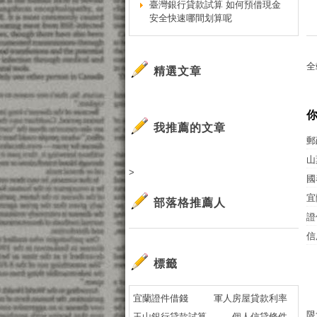
臺灣銀行貸款試算 如何預借現金
安全快速哪間划算呢
全
精選文章
我推薦的文章
郵
山
>
國
宜
部落格推薦人
證
信
標籤
宜蘭證件借錢
軍人房屋貸款利率
限
玉山銀行貸款試算
個人信貸條件