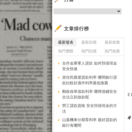
文章排行榜
最新發表
最新回應
最新推薦
熱門瀏覽
熱門回應
熱門推薦
合作金庫軍人貸款 如何預借現金
安全快速
原住民購屋貸款利率 哪間銀行貸
款比較好過件利率最低推薦
郵政保單借款利率 哪裡借錢安全
E
合法立刻放款呢
勞工貸款資格 安全預借現金的方
法
山葉機車分期零利率 最好貸款的
銀行有哪間