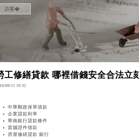
訪客�
勞工修繕貸款 哪裡借錢安全合法立
16
/
08
/
11
19
:
32
中華郵政保單借款
企業貸款利率
華南銀行貸款條件
當舖證件借款
房屋修繕貸款 銀行