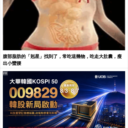
腹部脂肪的「剋星」找到了，常吃這幾物，吃走大肚囊，瘦
出小蠻腰
PR