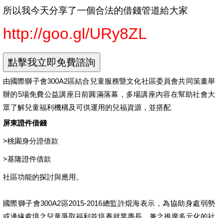
所以我今天分享了一個合法的借錢管道給大家
http://goo.gl/URy8ZL
由國際獅子會300A2區結合兒童服務暨文化社區委員會共同策畫舉
辦的5場免費公益講座日前圓滿落幕，多場講座內容在幫助社會大
眾了解兒童福利機構及可供運用的兒福資源，並搭配
屏東證件借錢
>
桃園身分證借款
>
基隆證件借款
社區功能的探討與應用。
國際獅子會300A2區2015-2016總監許焜海表示，為協助身處弱勢
或邊緣處境之兒童爭取福利並培養就業專長，兼之推廣多元化的社