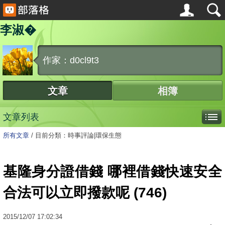
李淑�
作家：d0cl9t3
文章
相簿
文章列表
所有文章
/
目前分類：時事評論|環保生態
基隆身分證借錢 哪裡借錢快速安全
合法可以立即撥款呢 (746)
2015
/
12
/
07
17:02:34