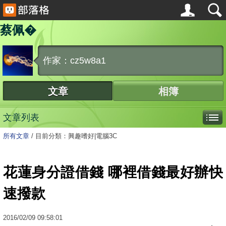
蔡佩�
作家：cz5w8a1
文章
相簿
文章列表
所有文章
/
目前分類：興趣嗜好|電腦3C
花蓮身分證借錢 哪裡借錢最好辦快
速撥款
2016
/
02
/
09
09:58:01