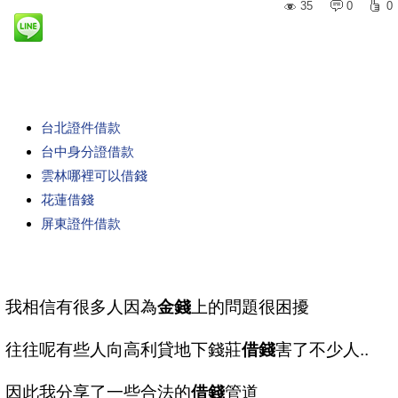
35
0
0
台北證件借款
台中身分證借款
雲林哪裡可以借錢
花蓮借錢
屏東證件借款
我相信有很多人因為
金錢
上的問題很困擾
往往呢有些人向高利貸地下錢莊
借錢
害了不少人..
因此我分享了一些合法的
借錢
管道