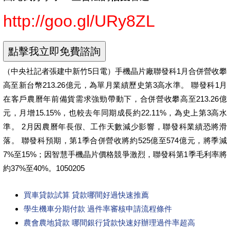
http://goo.gl/URy8ZL
（中央社記者張建中新竹5日電）手機晶片廠聯發科1月合併營收攀
高至新台幣213.26億元，為單月業績歷史第3高水準。 聯發科1月
在客戶農曆年前備貨需求強勁帶動下，合併營收攀高至213.26億
元，月增15.15%，也較去年同期成長約22.11%，為史上第3高水
準。 2月因農曆年長假、工作天數減少影響，聯發科業績恐將滑
落。 聯發科預期，第1季合併營收將約525億至574億元，將季減
7%至15%；因智慧手機晶片價格競爭激烈，聯發科第1季毛利率將
約37%至40%。1050205
買車貸款試算 貸款哪間好過快速推薦
學生機車分期付款 過件率審核申請流程條件
農會農地貸款 哪間銀行貸款快速好辦理過件率超高