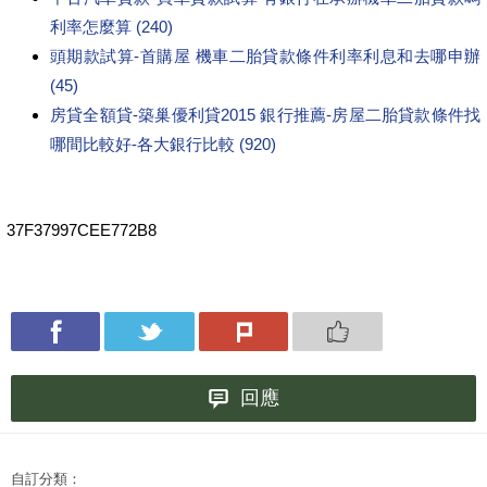
利率怎麼算 (240)
頭期款試算-首購屋 機車二胎貸款條件利率利息和去哪申辦
(45)
房貸全額貸-築巢優利貸2015 銀行推薦-房屋二胎貸款條件找
哪間比較好-各大銀行比較 (920)
37F37997CEE772B8
回應
自訂分類：