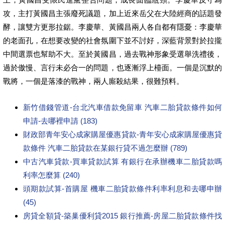
攻，主打黃國昌主張廢死議題，加上近來岳父在大陸經商的話題發
酵，讓雙方更形拉鋸。李慶華、黃國昌兩人各自都有隱憂：李慶華
的老面孔，在想要改變的社會氛圍下並不討好，深藍背景對於拉攏
中間選票也幫助不大。至於黃國昌，過去戰神形象受選舉洗禮後，
過於傲慢、言行未必合一的問題，也逐漸浮上檯面。一個是沉默的
戰將，一個是落漆的戰神，兩人廝殺結果，很難預料。
新竹借錢管道-台北汽車借款免留車 汽車二胎貸款條件如何
申請-去哪裡申請 (183)
財政部青年安心成家購屋優惠貸款-青年安心成家購屋優惠貸
款條件 汽車二胎貸款在某銀行貸不過怎麼辦 (789)
中古汽車貸款-買車貸款試算 有銀行在承辦機車二胎貸款嗎
利率怎麼算 (240)
頭期款試算-首購屋 機車二胎貸款條件利率利息和去哪申辦
(45)
房貸全額貸-築巢優利貸2015 銀行推薦-房屋二胎貸款條件找