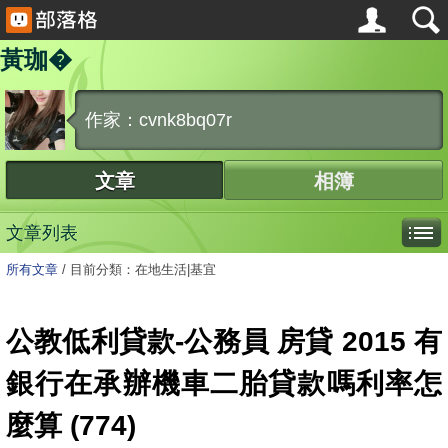
黃珈�
作家：cvnk8bq07r
文章
相簿
文章列表
所有文章
/
目前分類：在地生活|基宜
公教低利貸款-公務員 房貸 2015 有
銀行在承辦機車二胎貸款嗎利率怎
麼算 (774)