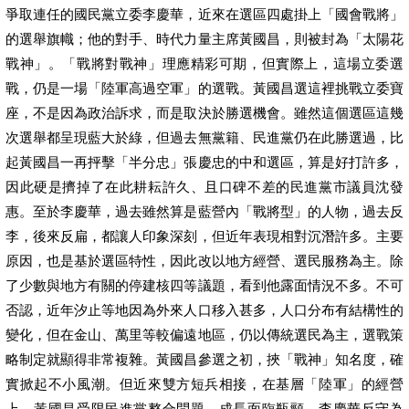
爭取連任的國民黨立委李慶華，近來在選區四處掛上「國會戰將」
的選舉旗幟；他的對手、時代力量主席黃國昌，則被封為「太陽花
戰神」。「戰將對戰神」理應精彩可期，但實際上，這場立委選
戰，仍是一場「陸軍高過空軍」的選戰。黃國昌選這裡挑戰立委寶
座，不是因為政治訴求，而是取決於勝選機會。雖然這個選區這幾
次選舉都呈現藍大於綠，但過去無黨籍、民進黨仍在此勝選過，比
起黃國昌一再抨擊「半分忠」張慶忠的中和選區，算是好打許多，
因此硬是擠掉了在此耕耘許久、且口碑不差的民進黨市議員沈發
惠。至於李慶華，過去雖然算是藍營內「戰將型」的人物，過去反
李，後來反扁，都讓人印象深刻，但近年表現相對沉潛許多。主要
原因，也是基於選區特性，因此改以地方經營、選民服務為主。除
了少數與地方有關的停建核四等議題，看到他露面情況不多。不可
否認，近年汐止等地因為外來人口移入甚多，人口分布有結構性的
變化，但在金山、萬里等較偏遠地區，仍以傳統選民為主，選戰策
略制定就顯得非常複雜。黃國昌參選之初，挾「戰神」知名度，確
實掀起不小風潮。但近來雙方短兵相接，在基層「陸軍」的經營
上，黃國昌受限民進黨整合問題，成長面臨瓶頸。李慶華反守為