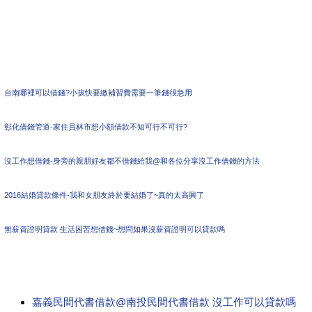
台南哪裡可以借錢?小孩快要繳補習費需要一筆錢很急用
彰化借錢管道-家住員林市想小額借款不知可行不可行?
沒工作想借錢-身旁的親朋好友都不借錢給我@和各位分享沒工作借錢的方法
2016結婚貸款條件-我和女朋友終於要結婚了~真的太高興了
無薪資證明貸款 生活困苦想借錢~想問如果沒薪資證明可以貸款嗎
嘉義民間代書借款@南投民間代書借款 沒工作可以貸款嗎