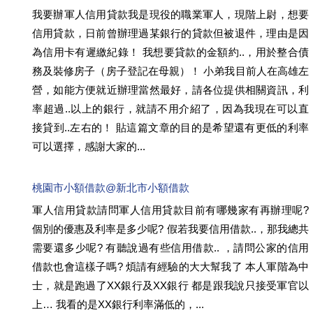
我要辦軍人信用貸款我是現役的職業軍人，現階上尉，想要
信用貸款，日前曾辦理過某銀行的貸款但被退件，理由是因
為信用卡有遲繳紀錄！ 我想要貸款的金額約..，用於整合債
務及裝修房子（房子登記在母親）！ 小弟我目前人在高雄左
營，如能方便就近辦理當然最好，請各位提供相關資訊，利
率超過..以上的銀行，就請不用介紹了，因為我現在可以直
接貸到..左右的！ 貼這篇文章的目的是希望還有更低的利率
可以選擇，感謝大家的...
桃園市小額借款@新北市小額借款
軍人信用貸款請問軍人信用貸款目前有哪幾家有再辦理呢?
個別的優惠及利率是多少呢? 假若我要信用借款..，那我總共
需要還多少呢? 有聽說過有些信用借款.. ，請問公家的信用
借款也會這樣子嗎? 煩請有經驗的大大幫我了 本人軍階為中
士，就是跑過了XX銀行及XX銀行 都是跟我說只接受軍官以
上… 我看的是XX銀行利率滿低的，...