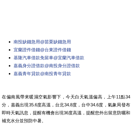
南投缺錢急用@苗栗缺錢急用
宜蘭證件借錢@台東證件借錢
基隆汽車借款免留車@宜蘭汽車借款
嘉義身分證借款@南投身分證借款
嘉義青年貸款@南投青年貸款
在偏南風帶來暖濕空氣影響下，今天白天氣溫偏高，上午11點34
分，嘉義出現35.6度高溫，台北34.8度，台中34.6度，氣象局發布
即時天氣訊息，提醒有機會出現36度高溫，提醒您外出留意防曬和
補充水分並預防中暑。