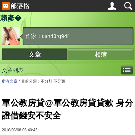
賴彥�
作家：csh43rq94f
文章
相簿
文章列表
所有文章
/
目前分類：不分類|不分類
軍公教房貸@軍公教房貸貸款 身分
證借錢安不安全
2016
/
06
/
08
06:49:43