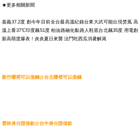
★更多相關新聞
嘉義37.2度 創今年目前全台最高溫紀錄台東大武可能出現焚風 高
溫上看37℃印度飆51度 柏油路融化黏路人鞋底台北飆35度 用電創
新高萌度爆表！炎炎夏日來襲 法鬥吃西瓜消暑解渴
新竹哪裡可以借錢@台北哪裡可以借錢
雲林身分證借款@台中身分證借款