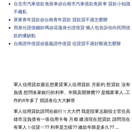
台北市汽車借款免留車@台南市汽車借款免留車 貸款小知識
不藏私
屏東青年貸款@台南青年貸款 貸款貸不過怎麼辦
用身分證借錢好嗎@花蓮身分證借貸 懶人包告訴你向民間借
款的優缺點
台南證件借貸@嘉義證件借貸 信貸貸不過好難過怎麼辦
軍人信用貸款最近想要貸軍人信用貸款 月薪約 想貸款 沒有
負債 想問各家銀行的利率、年限及開辦費?? 是職業軍人..工
作約X年多了 煩請各位大大解答
軍人信用貸款請問在銀行ㄉ大大們 我是陸軍志願役士官住高
雄市沒負債有一張信用卡每 月都 繳清現在想貸款 請問現在
有軍人ㄉ信貸ㄇ?? 利率是怎樣?? 繳款年限是多久?? ...