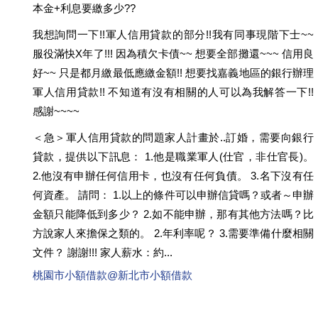
本金+利息要繳多少??
我想詢問一下!!軍人信用貸款的部分!!我有同事現階下士~~
服役滿快X年了!!! 因為積欠卡債~~ 想要全部攤還~~~ 信用良
好~~ 只是都月繳最低應繳金額!! 想要找嘉義地區的銀行辦理
軍人信用貸款!! 不知道有沒有相關的人可以為我解答一下!!
感謝~~~~
＜急＞軍人信用貸款的問題家人計畫於..訂婚，需要向銀行
貸款，提供以下訊息： 1.他是職業軍人(仕官，非仕官長)。
2.他沒有申辦任何信用卡，也沒有任何負債。 3.名下沒有任
何資產。 請問： 1.以上的條件可以申辦信貸嗎？或者～申辦
金額只能降低到多少？ 2.如不能申辦，那有其他方法嗎？比
方說家人來擔保之類的。 2.年利率呢？ 3.需要準備什麼相關
文件？ 謝謝!!! 家人薪水：約...
桃園市小額借款@新北市小額借款