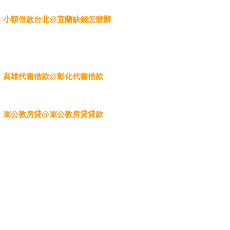
小額借款台北@宜蘭缺錢怎麼辦
高雄代書借款@彰化代書借款
軍公教房貸@軍公教房貸貸款