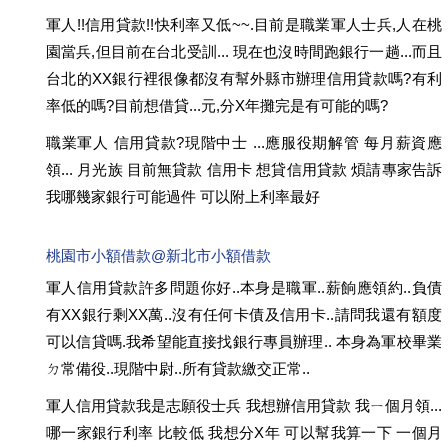
軍人!!信用貸款!!快利率又低~~.目前是職業軍人士兵,人在桃
園當兵,但目前在台北受訓... 現在也沒時間跑銀行一趟...而且
台北的XX銀行裡很像都沒有幫外縣市辦理信用貸款嗎?有利
率低的嗎?目前想借貸...元,分X年攤完是有可能的嗎?
職業軍人 信用貸款?現階中士 ...應服役期解管 每月薪資應
領... 月光族 目前無貸款 信用卡 想貸信用貸款 煩請專家告訴
我哪幾家銀行可能過件 可以附上利率最好
桃園市小額借款@新北市小額借款
軍人信用貸款許多問題你好..本身是職軍..薪餉應領約..負債
有XX銀行剩XX萬..沒有任何卡債及信用卡..請問我還有額度
可以信貸嗎.我希望能直接找銀行專員辦理.. 本身為軍校畢業
ㄉ常備役..現階中尉..所有貸款繳交正常..
軍人信用貸款我是志願役士兵 我想辦信用貸款 我ㄧ個月領...
哪一家銀行利率 比較低 我想分X年 可以幫我算一下 一個月