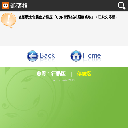
該帳號之會員由於違反「UDN網路城邦服務條款」
瀏覽：
行動版
|
傳統版
udn.com © 2012