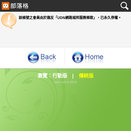
該帳號之會員由於違反「UDN網路城邦服務條款」
瀏覽：
行動版
|
傳統版
udn.com © 2012