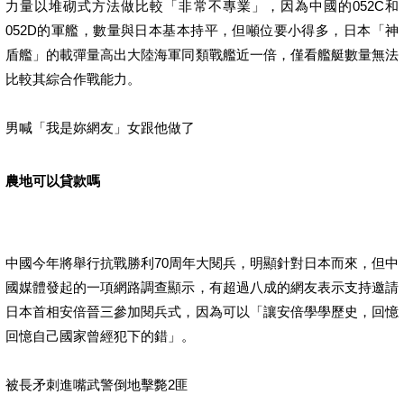
力量以堆砌式方法做比較「非常不專業」，因為中國的052C和
052D的軍艦，數量與日本基本持平，但噸位要小得多，日本「神
盾艦」的載彈量高出大陸海軍同類戰艦近一倍，僅看艦艇數量無法
比較其綜合作戰能力。
男喊「我是妳網友」女跟他做了
農地可以貸款嗎
中國今年將舉行抗戰勝利70周年大閱兵，明顯針對日本而來，但中
國媒體發起的一項網路調查顯示，有超過八成的網友表示支持邀請
日本首相安倍晉三參加閱兵式，因為可以「讓安倍學學歷史，回憶
回憶自己國家曾經犯下的錯」。
被長矛刺進嘴武警倒地擊斃2匪