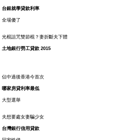
台銀就學貸款利率
全場傻了
光棍詛咒雙節棍？妻折斷夫下體
土地銀行勞工貸款 2015
佔中過後香港今首次
哪家房貸利率最低
大型選舉
夫想要處女妻騙少女
台灣銀行信用貸款
回家性侵