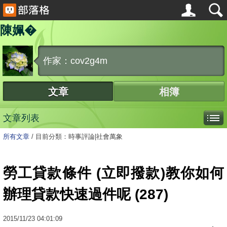
陳姵�
作家：cov2g4m
文章
相簿
文章列表
所有文章
/
目前分類：時事評論|社會萬象
勞工貸款條件 (立即撥款)教你如何
辦理貸款快速過件呢 (287)
2015
/
11
/
23
04:01:09