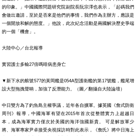
的印象。」中國國際問題研究院副院長阮宗澤也表示，「起碼我們
會做出邀請，至於是否來是他們的事情，我們作為主辦方，應該是
一個開放和解的態度。」他說，此次紀念活動是兩國解決歷史爭端
的一個「機會」。
大陸中心／台北報導
實習護士多輸27倍嗎啡病患身亡
▼新下水的舷號577的黃岡艦是054A型護衛艦的第17號艦，艦尾增
設大型拖拽聲呐，加強了反潛能力。（圖／翻攝自大陸論壇）
中日雙方為了釣魚島主權爭議，近年各自擴軍。據英國《詹式防衛
周刊》報導，中國海軍有望在2015年首次從整體實力上超越日
本，成為海軍實力僅次於美國的海洋強國新貴。 可是解放軍少
將、海軍專家尹卓接受央視採訪時對此表示，《詹氏》將中日海上