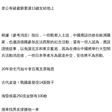
老公有破處癖妻讓13歲女給他上
根據《參考消息》指出，一些觀察人士說，中國應該仿效在歐洲國
家，也邀請德國參加反法西斯的紀念活動；還有一些人認為，應該
謹慎從事，以免讓北京和東京尷尬，因為在傳出中國將舉行大型閱
兵活動消息後，一些日本學者斥為霸道外交，安倍將不為所動。
20年前乞丐如今拿百萬支票報恩
古代桌遊！戰國墓發現14面骰子
海昏侯墓250克金餅有100枚
撞車找男友撐腰他一來