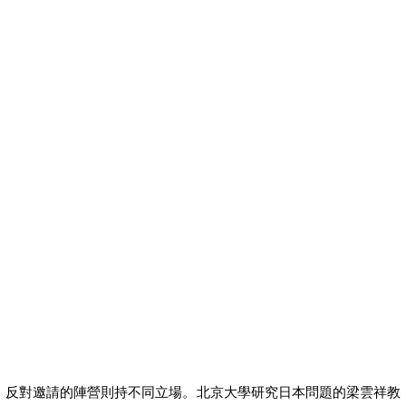
勞工貸款資格
勞工購屋貸款
勞工局青年創業貸款
勞工局創業貸款
勞工修繕貸款
勞工創業貸款
勞工首次購屋貸款
留學貸款
留學貸款心得
聯邦銀行小額信貸
聯邦銀行車貸
領現金貸款
反對邀請的陣營則持不同立場。北京大學研究日本問題的梁雲祥教