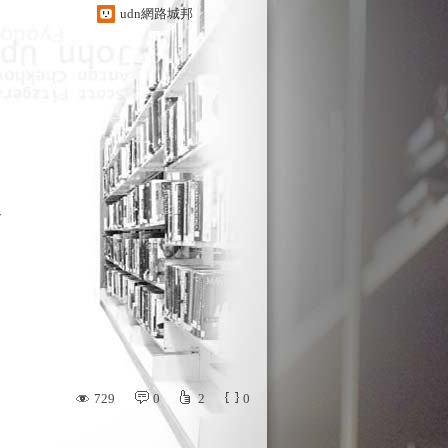
udn網路城邦
y
729
0
2
0