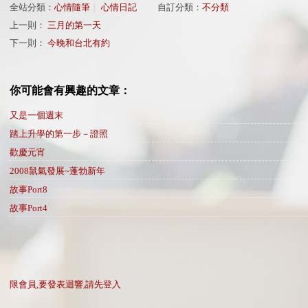
全站分類：
心情隨筆
｜
心情日記
自訂分類：
不分類
上一則：
三月的第一天
下一則：
今晚和台北有約
你可能會有興趣的文章：
又是一個週末
踏上升學的第一步－證照
歡慶元宵
2008鼠氣發展~蓬勃新年
故事Port8
故事Port4
限會員,要發表迴響,請先登入