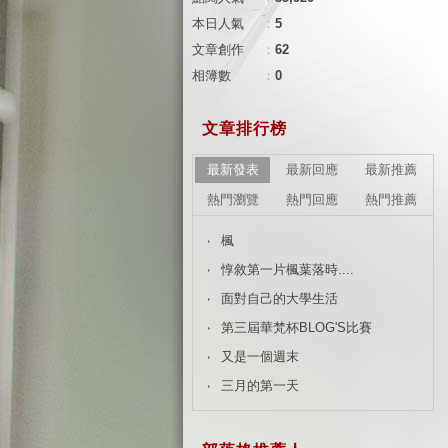
本日人氣
：
5
文章創作
：
62
相簿數
：
0
文章排行榜
最新發表
最新回應
最新推薦
熱門瀏覽
熱門回應
熱門推薦
楓
惇敘第一片楓葉落時....
面對自己的大學生活
第三屆華梵杯BLOG'S比賽
又是一個週末
三月的第一天