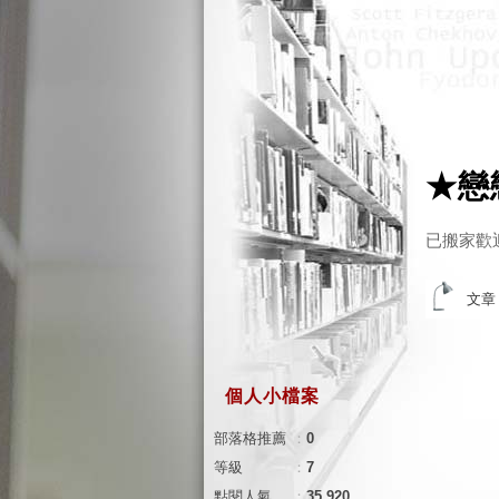
★戀
已搬家歡迎到隨
文章
個人小檔案
部落格推薦
：
0
等級
：
7
點閱人氣
：
35,920