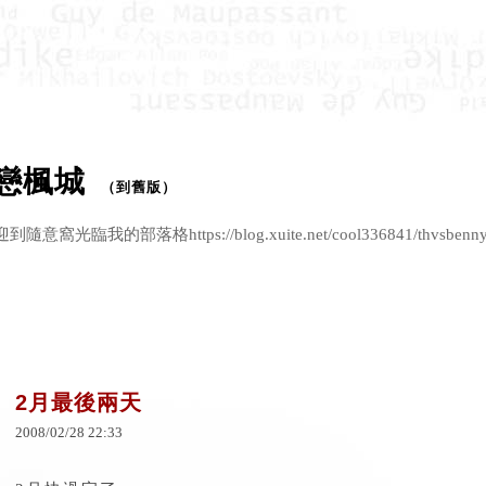
戀楓城
（
到舊版
）
意窩光臨我的部落格https://blog.xuite.net/cool336841/thvsbenn
2月最後兩天
2008
/
02
/
28
22
:
33