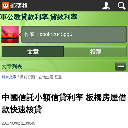
軍公教貸款利率,貸款利率
作家：cookr2u45gg6
文章
相簿
文章列表
所有文章
/
目前分類：在地生活|基宜
中國信託小額信貸利率 板橋房屋借
款快速核貸
2017
/
03
/
02
11:00:45