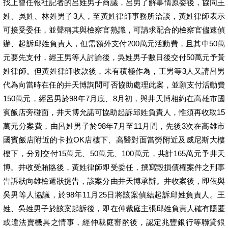
找上曾任報社記者的呂姓男子商議，呂男了解事情原委後，協同王
姓、吳姓、林姓男子3人，至黃姓律師事務所洽談，黃姓律師表示
可接受委任，並聲稱其與檢察官熟識，可請求配合的檢察官儘速偵
辦、起訴邱姓負責人，但需額外支付200萬元活動費，且其中50萬
元要先支付，經王男等人討論後，吳姓男子數日後交付50萬元予黃
姓律師。但黃姓律師收款後，未有積極作為，王男等3人又請呂男
代為向當時在任的井天博詢問可否協助處理此案，並願支付活動費
150萬元，經呂男於98年7月底、8月初，與井天博相約在高雄市國
賓飯店旁碰面，井天博允諾可協助起訴邱姓負責人，惟須再收取15
萬元分案費，由呂姓男子於98年7月至11月間，先後3次在高雄市
國賓飯店附近的卡拉OK店樓下、高醫對面當勞附近及威尼斯大樓
樓下，分別交付15萬元、50萬元、100萬元，共計165萬元予井天
博。井收受賄賂後，黃姓律師即受委任，撰寫毀損債權案件之刑事
告訴狀向雄檢遞狀提告，該案分由井天博承辦。井收案後，即依與
吳男等人協議，於98年11月25日將該案偵結起訴邱姓負責人。王
姓、吳姓男子於該案起訴後，即在仲裁庭主張邱姓負責人確有隱匿
或違法賣機具之情事，經仲裁庭審酌後，認定兆豐銀行等聯貸銀