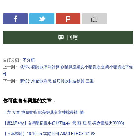
回應
自訂分類：
不分類
上一則：
就學小額貸款率利計算,創業鳳凰婦女小額貸款,創業小額貸款率條
件
下一則：
新竹汽車借款利息 信用貸款快速核貸 三重
你可能會有興趣的文章：
上衣 女童 塗鴉蜜蜂 歐美經典兒童純棉長袖T恤
【魔法Baby】台灣製插畫牛仔熊T恤-白.黃.藍.紅.黑-男女童裝(k28003)
【日本瞬足】16-19cm-窈窕系列-A6A9-ELEC3231-粉