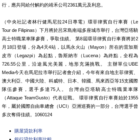
行，應共同給付解約的靖禾公司2361萬元及利息。
（中央社記者林行健馬尼拉24日專電）環菲律賓自行車賽（Le
Tour de Filipinas）下月將於呂宋島南端多座城市舉行，台灣亞塔騎
高士特職業車隊參賽，爭取佳績。 第8屆環菲律賓自行車賽將於2
月18日登場，分為4天4站，以馬永火山（Mayon）所在的雷加斯
皮市（Legazpi）為起點，魯斯納市（Lucena）為終點，全程為
726.55公里，沿途風光美麗，地形充滿挑戰。 主辦單位UBE
Media今天在馬尼拉市舉行記者會介紹，今年有來自地主菲律賓、
澳大利亞、中國大陸、科威特、日本、韓國、馬來西亞等15支國際
隊伍參賽，選手多達75人。 台灣由亞塔騎高士特職業車隊
（Attaque TeamGusto）代表征戰。 環菲律賓自行車賽始於1955
年，屬於國際自由車總會（UCI）亞洲巡賽的一部分，台灣選手曾
多次奪得佳績。1060124
購屋貸款利率
銀行貸款利率比較