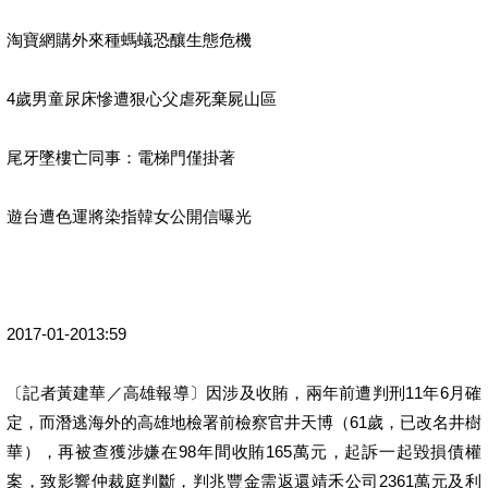
淘寶網購外來種螞蟻恐釀生態危機
4歲男童尿床慘遭狠心父虐死棄屍山區
尾牙墜樓亡同事：電梯門僅掛著
遊台遭色運將染指韓女公開信曝光
2017-01-2013:59
〔記者黃建華／高雄報導〕因涉及收賄，兩年前遭判刑11年6月確
定，而潛逃海外的高雄地檢署前檢察官井天博（61歲，已改名井樹
華），再被查獲涉嫌在98年間收賄165萬元，起訴一起毀損債權
案，致影響仲裁庭判斷，判兆豐金需返還靖禾公司2361萬元及利