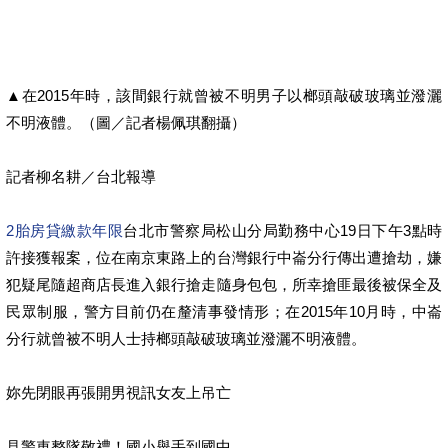
▲在2015年時，該間銀行就曾被不明男子以榔頭敲破玻璃並潑灑
不明液體。（圖／記者楊佩琪翻攝）
記者柳名耕／台北報導
2胎房貸繳款年限
台北市警察局松山分局勤務中心19日下午3點時
許接獲報案，位在南京東路上的台灣銀行中崙分行傳出遭搶劫，嫌
犯疑尾隨超商店長進入銀行搶走隨身包包，所幸搶匪最後被保全及
民眾制服，警方目前仍在釐清事發情形；在2015年10月時，中崙
分行就曾被不明人士持榔頭敲破玻璃並潑灑不明液體。
妳先閉眼再張開男視訊女友上吊亡
見警車整隊敬禮！國小舉手到國中