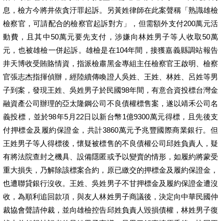
息，檢方今將井依貪汙罪起訴。另黃姓律師在此案聲稱「熟識雄檢
檢察官，可請配合的檢察官起訴對方」，但需額外支付200萬元活
動費，且其中50萬元要先支付，涉嫌向林姓男子等人收取50萬
元，也被雄檢一併起訴。雄檢是在104年間，接獲嘉義縣調站報告
井天博收受賄賂情資，指派檢肅黑金專組主任檢察官王啟明、檢察
官張志杰指揮偵辦，經陸續傳喚證人吳姓、王姓、林姓、呂姓等男
子到案，發現王姓、吳姓男子於民國98年間，有意合資投標台灣金
融資產公司辦理的亞太隆鋼公司不良債權標售案，遂以靖禾公司名
義投標，並於98年5月22日以新台幣1億9300萬元得標，且先後支
付押標金及履約保證金，共計3860萬元予兆豐國際商業銀行。但
王姓男子等人得標後，懷疑被標售的不良債權公司邱姓負責人，疑
有將法院查封之機具、設備隱匿或予以變賣的情形，如履約將蒙受
重大損失，乃解除該標案合約，原已繳交的押標金及履約保證金，
也遭聯貸銀行沒收。王姓、吳姓男子不甘押標金及履約保證金遭沒
收，為順利追回款項，與友人林姓男子商議後，決定向中華民國仲
裁協會聲請仲裁，並向雄檢控告邱姓負責人毀損債權，林姓男子復