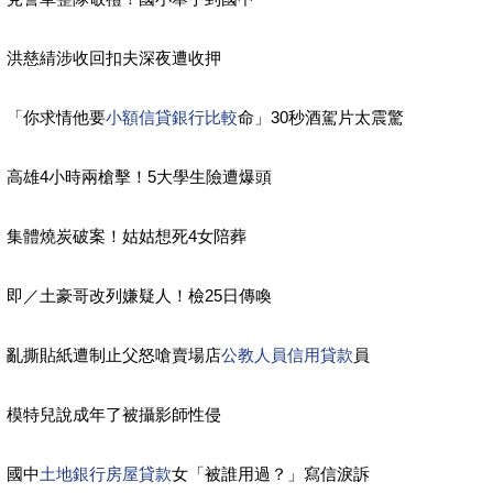
洪慈綪涉收回扣夫深夜遭收押
「你求情他要
小額信貸銀行比較
命」30秒酒駕片太震驚
高雄4小時兩槍擊！5大學生險遭爆頭
集體燒炭破案！姑姑想死4女陪葬
即／土豪哥改列嫌疑人！檢25日傳喚
亂撕貼紙遭制止父怒嗆賣場店
公教人員信用貸款
員
模特兒說成年了被攝影師性侵
國中
土地銀行房屋貸款
女「被誰用過？」寫信淚訴