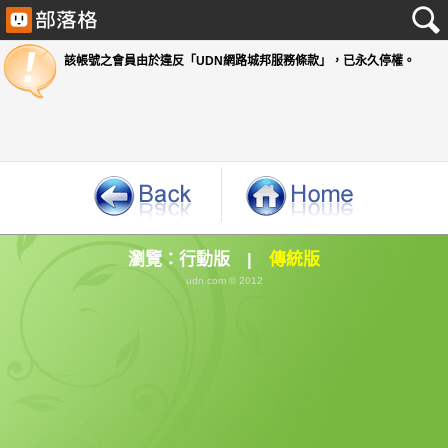
該帳號之會員由於違反「UDN網路城邦服務條款」
瀏覽：
行動版
|
傳統版
udn.com © 2012