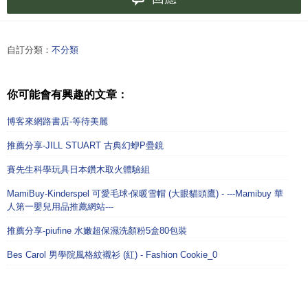
自訂分類：
不分類
你可能會有興趣的文章：
博客來網路書店-等待美麗
推薦分享-JILL STUART 古典幻蛜P疊鏡
賽先生科學玩具日本鑽木取火體驗組
MamiBuy-Kinderspel 可愛毛球‧保暖雪帽 (大眼貓頭鷹) - ---Mamibuy 華
人第一嬰兒用品推薦網站---
推薦分享-piufine 水嫩超保濕洗顏粉5盒80包裝
Bes Carol 男學院風格紋襯衫 (紅) - Fashion Cookie_0