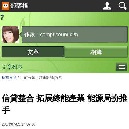
?
作家：compriseuhuc2h
文章
相簿
文章列表
所有文章
/
目前分類：時事評論|政治
信貸整合 拓展綠能產業 能源局扮推
手
2014
/
07
/
05
17:07:07