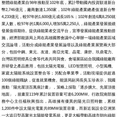
整體綠能產業自98年推動至102年底，累計帶動國內投資額達新台
幣2,746億元，廠商數達1,350家，102年綠能產業總產值達新台幣
4,233億元，較97年的1,600億元成長165％；102年創造6萬8,250就
業人數，較97年的1萬6,000人增加5萬2,250人，綠能產業發展後續
發展值得期待。提供綠能業者交流平台，宣導發展綠能產業推動措
施，經濟部能源局上周在高雄國際會議中心舉辦一場綠能產業區域
交流論壇，活動分成綠能產業發展論壇以及綠能產業展覽兩大部
分，包括中鋼、東元、友達、南亞光電、晶電、康舒、玖鼎電力、
台灣區照明燈具公會等代表共同與會。會場展區結合我國綠能廠商
所研發之產品應用，包括太陽光電板、LED智慧照明、小型風機、
家庭太陽能系統設置整合等；另配合畢業季，活動現場提供超過
100個綠能職缺，促進就業機會。能源局副局長吳玉珍表示，我國
推動「陽光屋頂百萬座計畫」，策略上採取「逐步擴大、先屋頂後
地面」，規畫至119年累計裝置容量可達6,200MW。行政院南部服
務中心主任楊秋興指出，高雄擁有優異的陽光日照時數，累積
1,200件申設太陽光電案共89MW裝置容量，而新近裝設全亞洲第
一大追日型高聚光太陽能發電系統，更是大幅帶動高雄市朝向綠能