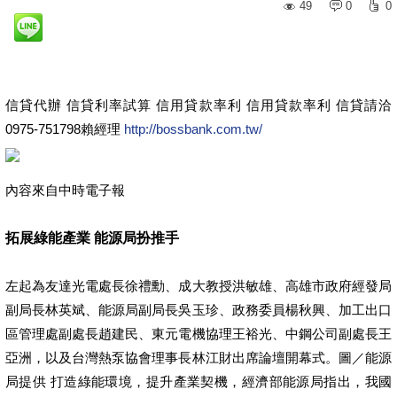
49
0
0
信貸代辦 信貸利率試算 信用貸款率利 信用貸款率利 信貸請洽
0975-751798賴經理
http://bossbank.com.tw/
內容來自中時電子報
拓展綠能產業 能源局扮推手
左起為友達光電處長徐禮勳、成大教授洪敏雄、高雄市政府經發局
副局長林英斌、能源局副局長吳玉珍、政務委員楊秋興、加工出口
區管理處副處長趙建民、東元電機協理王裕光、中鋼公司副處長王
亞洲，以及台灣熱泵協會理事長林江財出席論壇開幕式。圖／能源
局提供 打造綠能環境，提升產業契機，經濟部能源局指出，我國