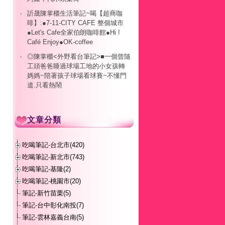
訢晟陳掌櫃生活筆記~喝【超商咖
啡】:●7-11-CITY CAFE 整個城市
●Let's Cafe全家伯朗咖啡館●Hi !
Café Enjoy●OK-coffee
◎陳掌櫃<外野看台筆記>■一個曾隨
工頭爸爸睡過球場工地的小女孩轉
媽媽~陪著孩子球場看球賽~不懂門
道.只看熱鬧
文章分類
吃喝筆記-台北市(420)
吃喝筆記-新北市(743)
吃喝筆記-基隆(2)
吃喝筆記-桃園市(20)
筆記-新竹苗栗(5)
筆記-台中彰化南投(7)
筆記-雲林嘉義台南(5)