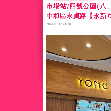
市場站/四號公園(八
中和區永貞路【永新
2024
/
05
/
12
21
:
00