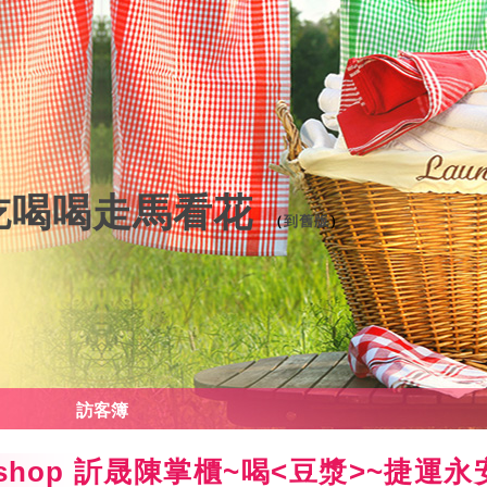
吃喝喝走馬看花
（
到舊版
）
訪客簿
orkshop 訢晟陳掌櫃~喝<豆漿>~捷運永