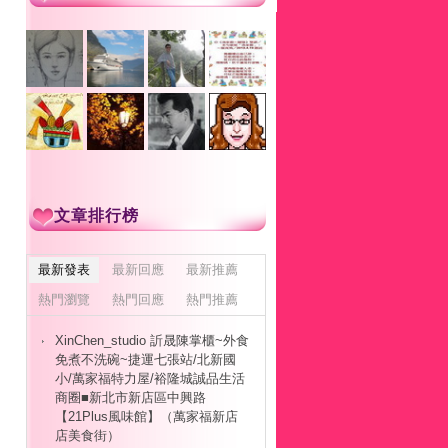
文章排行榜
最新發表
最新回應
最新推薦
熱門瀏覽
熱門回應
熱門推薦
XinChen_studio 訢晟陳掌櫃~外食
免煮不洗碗~捷運七張站/北新國
小/萬家福特力屋/裕隆城誠品生活
商圈■新北市新店區中興路
【21Plus風味館】（萬家福新店
店美食街）