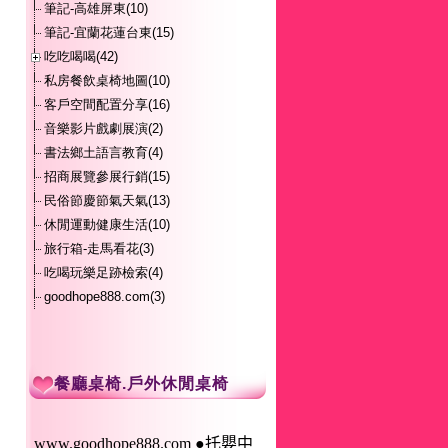
筆記-高雄屏東(10)
筆記-宜蘭花蓮台東(15)
吃吃喝喝(42)
私房餐飲桌椅地圖(10)
客戶空間配置分享(16)
音樂影片戲劇展演(2)
書法鄉土語言教育(4)
招商展覽參展行銷(15)
民俗節慶節氣天氣(13)
休閒運動健康生活(10)
旅行箱-走馬看花(3)
吃喝玩樂足跡檢索(4)
goodhope888.com(3)
餐廳桌椅.戶外休閒桌椅