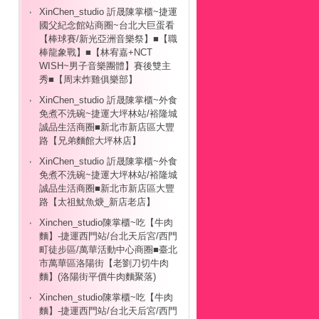
XinChen_studio 訢晟陳掌櫃~捷運
國父紀念館站商圈~台北大巨蛋看
【棒球賽/新光亞洲音樂祭】■【職
棒龍象戰】■【林宥嘉+NCT
WISH~男子音樂團體】賽後雙主
秀■【周末炸雞俱樂部】
XinChen_studio 訢晟陳掌櫃~外食
免煮不洗碗~捷運大坪林站/裕隆城
誠品生活商圈■新北市新店區大豐
路【兄弟麵館大坪林店】
XinChen_studio 訢晟陳掌櫃~外食
免煮不洗碗~捷運大坪林站/裕隆城
誠品生活商圈■新北市新店區大豐
路【太祖魷魚焿_新店老店】
Xinchen_studio陳掌櫃~吃【牛肉
麵】-捷運西門站/台北天后宮/西門
町徒步區/萬華活動中心商圈■臺北
市萬華區洛陽街【老劉刀切牛肉
麵】(洛陽街平價牛肉麵聚落)
Xinchen_studio陳掌櫃~吃【牛肉
麵】-捷運西門站/台北天后宮/西門