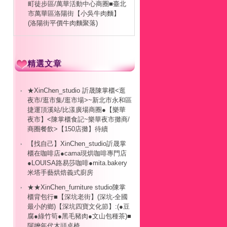
町徒步區/萬華活動中心商圈■臺北
市萬華區洛陽街【小吳牛肉麵】
(洛陽街平價牛肉麵聚落)
精選文章
★XinChen_studio 訢晟陳掌櫃<逛
夜市/逛市集/逛市場>~新北市永和區
捷運頂溪站/比漾廣場商圈●【樂華
夜市】<陳掌櫃食記~樂華夜市攤商/
商圈餐飲>【150店攤】待續
【找自己】XinChen_studio訢晟掌
櫃在咖啡店●cama現烘咖啡專門店
●LOUISA路易莎咖啡●mita.bakery
米塔手藝烘焙義式廚房
★★XinChen_furniture studio陳掌
櫃背包行■【深坑老街】(深坑-全國
最小的鄉)【深坑四寶文化節】:(●豆
腐●綠竹筍●黑毛豬肉●文山包種茶)■
阿嬤年代木頭桌椅