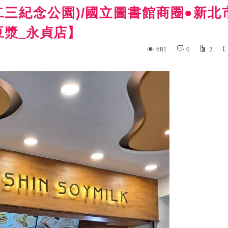
二三紀念公園)/國立圖書館商圈●新北
豆漿_永貞店】
681
0
2