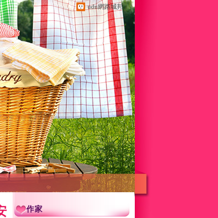
udn網路城邦
安
作家