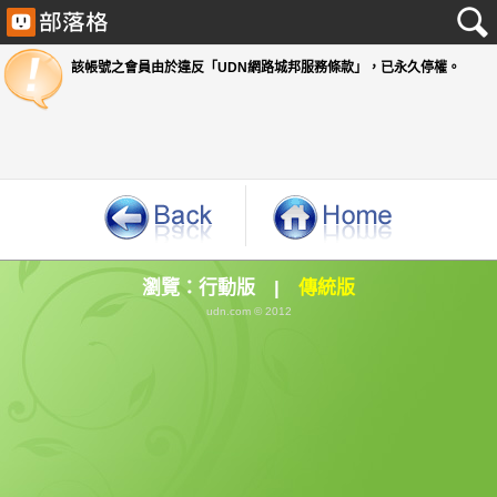
該帳號之會員由於違反「UDN網路城邦服務條款」
瀏覽：
行動版
|
傳統版
udn.com © 2012