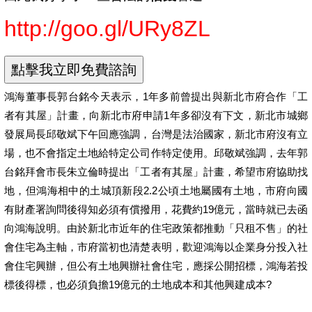
http://goo.gl/URy8ZL
鴻海董事長郭台銘今天表示，1年多前曾提出與新北市府合作「工
者有其屋」計畫，向新北市府申請1年多卻沒有下文，新北市城鄉
發展局長邱敬斌下午回應強調，台灣是法治國家，新北市府沒有立
場，也不會指定土地給特定公司作特定使用。邱敬斌強調，去年郭
台銘拜會市長朱立倫時提出「工者有其屋」計畫，希望市府協助找
地，但鴻海相中的土城頂新段2.2公頃土地屬國有土地，市府向國
有財產署詢問後得知必須有償撥用，花費約19億元，當時就已去函
向鴻海說明。由於新北市近年的住宅政策都推動「只租不售」的社
會住宅為主軸，市府當初也清楚表明，歡迎鴻海以企業身分投入社
會住宅興辦，但公有土地興辦社會住宅，應採公開招標，鴻海若投
標後得標，也必須負擔19億元的土地成本和其他興建成本?