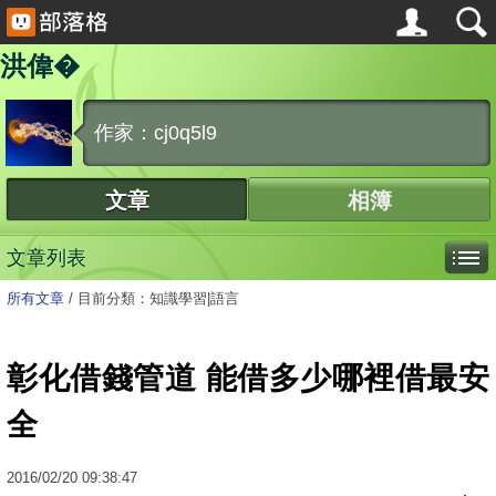
洪偉�
作家：cj0q5l9
文章
相簿
文章列表
所有文章
/
目前分類：知識學習|語言
彰化借錢管道 能借多少哪裡借最安
全
2016
/
02
/
20
09:38:47