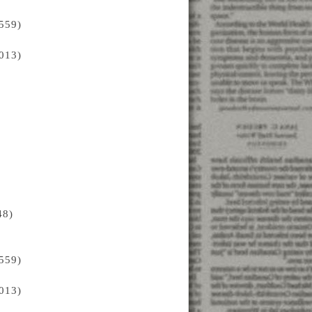
59)
13)
8)
59)
13)