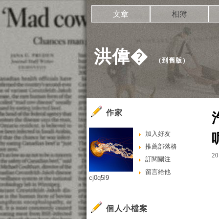
文章
相簿
洪偉�
（
到舊版
）
作家
加入好友
推薦部落格
20
訂閱關注
留言給他
cj0q5l9
個人小檔案