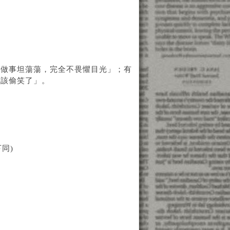
「做事坦蕩蕩，完全不畏懼目光」；有
就該偷笑了」。
同)