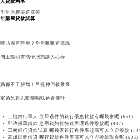
軍人貸款利率
？千年老梗要這樣答
青年購屋貸款試算
啊嘶貼圖何時用？掰掰啾啾這樣說
東湖王陽明夯感情狀態讓人心碎
爸媽都不了解我！呂捷神回被推爆
國軍弟兄難忍噴藥噁味路邊催吐
土地銀行軍人 立即過件的銀行優惠貸款有哪幾家呢 (651)
郵政保單借款 急用錢如何快速辦理過件撥款呢 (987)
華南銀行貸款試算 哪幾家銀行過件率超高可以立即撥款 (134
高雄民間借貸 哪裡貸款過件率高可以立即撥款現金呢 (605)