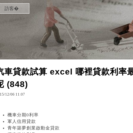
訪客�
汽車貸款試算 excel 哪裡貸款利
呢 (848)
15
/
12
/
06
11
:
07
機車分期0利率
軍人信用貸款
青年築夢創業啟動金貸款