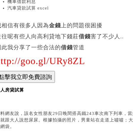
機車借款利息
汽車貸款試算 excel
我相信有很多人因為
金錢
上的問題很困擾
往往呢有些人向高利貸地下錢莊
借錢
害了不少人..
因此我分享了一些合法的
借錢
管道
http://goo.gl/URy8ZL
軍人房貸試算
爆料網友說，該名女性朋友29日晚間搭高鐵243車次南下列車，
孩就跟大人說想尿尿。根據拍攝的照片，男童站在走道上噓噓；
的網袋。