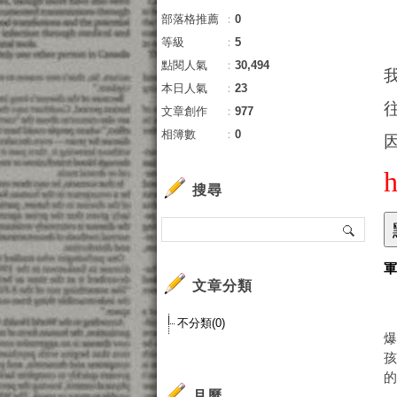
部落格推薦
：
0
等級
：
5
點閱人氣
：
30,494
本日人氣
：
23
文章創作
：
977
相簿數
：
0
搜尋
文章分類
不分類(0)
月曆