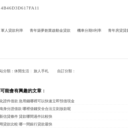
14B46D3D617FA11
軍人貸款利率
青年築夢創業啟動金貸款
機車分期0利率
青年房貸貸
站分類：
休閒生活
｜
旅人手札
自訂分類：
你可能會有興趣的文章：
化證件借款 急用錢哪裡可以快速立即預借現金
南身分證借款 哪裡借錢安全合法立刻放款呢
新信貸條件 貸款哪間過件比較快
用貸款比較 哪一間銀行貸款最快