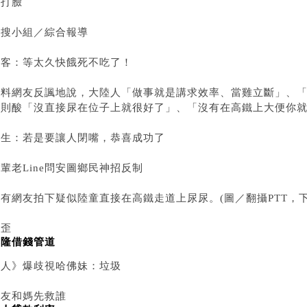
被打臉
網搜小組／綜合報導
奧客：等太久快餓死不吃了！
爆料網友反諷地說，大陸人「做事就是講求效率、當雞立斷」、
人則酸「沒直接尿在位子上就很好了」、「沒有在高鐵上大便你
陸生：若是要讓人閉嘴，恭喜成功了
輩老Line問安圖鄉民神招反制
有網友拍下疑似陸童直接在高鐵走道上尿尿。(圖／翻攝PTT，下
《歪
基隆借錢管道
國人》爆歧視哈佛妹：垃圾
女友和媽先救誰