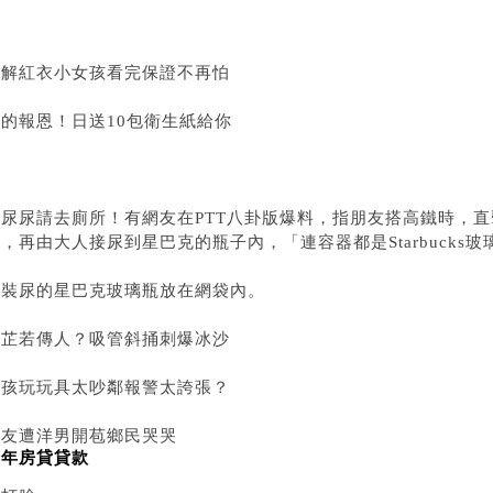
破解紅衣小女孩看完保證不再怕
貓的報恩！日送10包衛生紙給你
要尿尿請去廁所！有網友在PTT八卦版爆料，指朋友搭高鐵時，
，再由大人接尿到星巴克的瓶子內，「連容器都是Starbucks
▼裝尿的星巴克玻璃瓶放在網袋內。
周芷若傳人？吸管斜捅刺爆冰沙
小孩玩玩具太吵鄰報警太誇張？
女友遭洋男開苞鄉民哭哭
青年房貸貸款