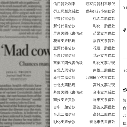
信用貸款利率
哪家房貸利率最低
9
勞工局創業貸款
聯邦銀行小額信貸
屏東代書借款
桃園二胎借款
新竹代書借款
彰化二胎借款
屏東民間代書借款
苗栗支票借款
花蓮支票貼現
嘉義支票貸款
宜蘭代書借款
花蓮二胎借款
台東代書借款
花蓮支票借款
苗栗民間代書借款
彰化支票貼現
台北支票貸款
南投二胎借款
全
新竹二胎借款
台南民間代書借款
台北支票貼現
高雄支票貼現
基隆民間代書借款
台南支票貸款
南投支票貸款
屏東支票借款
彰
台中二胎借款
嘉義支票借款
台
台北二胎借款
高雄二胎借款
台
彰化支票借款
新北市代書借款
信