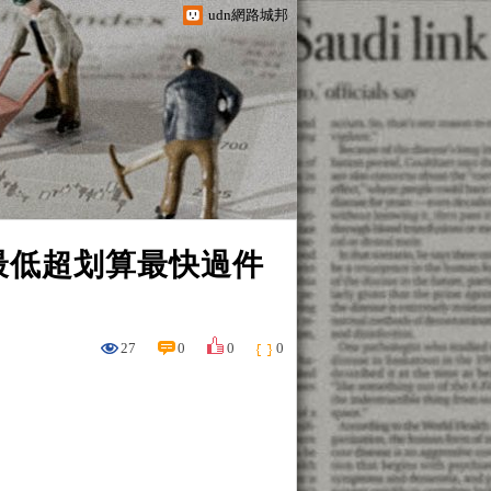
udn網路城邦
率最低超划算最快過件
27
0
0
0