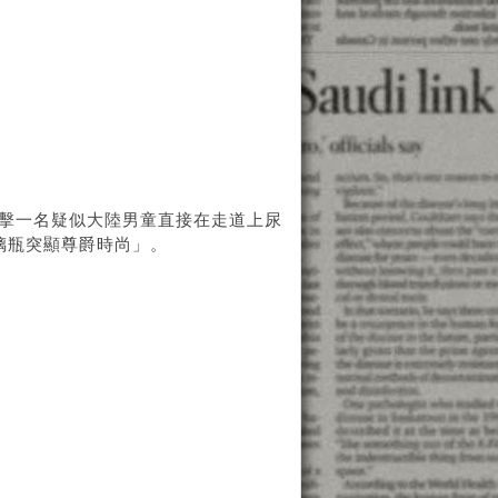
直擊一名疑似大陸男童直接在走道上尿
玻璃瓶突顯尊爵時尚」。