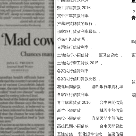
勞工房屋貸款 2016
買中古車貸款利率
推薦房貸轉貸的銀行 ，
那家銀行貸款利率最低 ，
勞保可以貸款嗎 ，
台灣銀行信貸利率 ，
土地銀行小額信貸 ，
領現金貸款 ，
土地銀行勞工貸款 2015 ，
各家銀行信貸利率 ，
各家銀行信用貸款比較 ，
花蓮民間借款
聯邦銀行車貸利率
各家銀行信貸利率
青年購屋貸款 2016
台中民間借貸
新竹小額借貸
桃園小額借貸
南投小額借款
宜蘭民間小額借款
高雄民間小額借款
台南民間貸款
基隆借錢
彰化證件借款
苗栗借錢