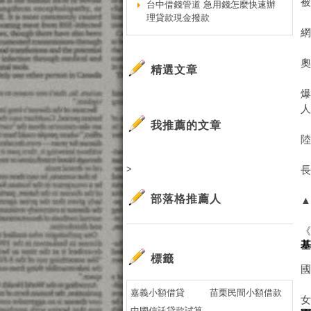
台中借錢管道 急用錢怎麼快速辦
理貸款現金撥款
精選文章
我推薦的文章
>
長
部落格推薦人
▲
標籤
嘉義小額借貸
苗栗民間小額借款
中國信託貸款試算