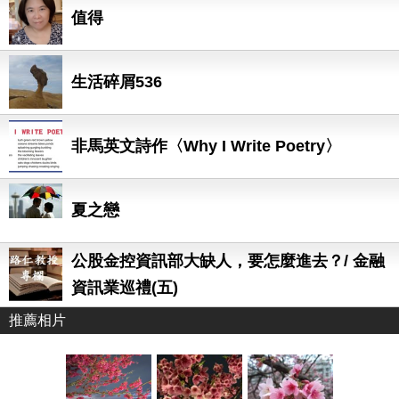
值得
生活碎屑536
非馬英文詩作〈Why I Write Poetry〉
夏之戀
公股金控資訊部大缺人，要怎麼進去？/ 金融
資訊業巡禮(五)
推薦相片