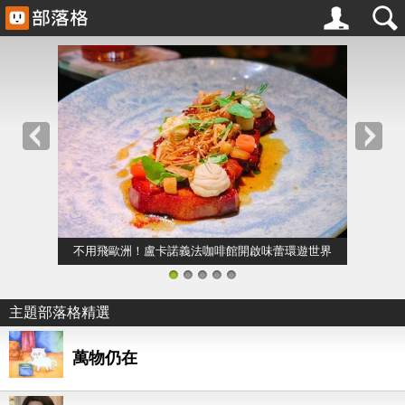
不用飛歐洲！盧卡諾義法咖啡館開啟味蕾環遊世界
1
2
3
4
5
主題部落格精選
萬物仍在