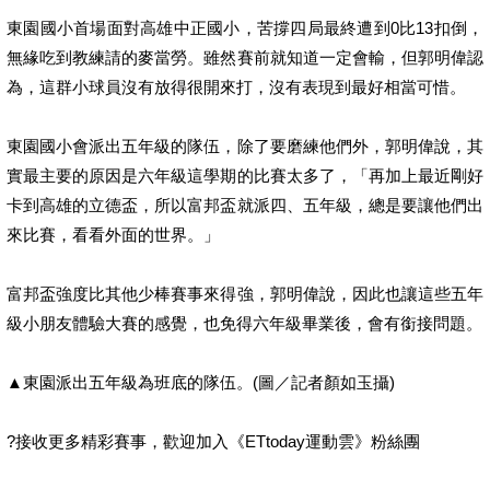
東園國小首場面對高雄中正國小，苦撐四局最終遭到0比13扣倒，
無緣吃到教練請的麥當勞。雖然賽前就知道一定會輸，但郭明偉認
為，這群小球員沒有放得很開來打，沒有表現到最好相當可惜。
東園國小會派出五年級的隊伍，除了要磨練他們外，郭明偉說，其
實最主要的原因是六年級這學期的比賽太多了，「再加上最近剛好
卡到高雄的立德盃，所以富邦盃就派四、五年級，總是要讓他們出
來比賽，看看外面的世界。」
富邦盃強度比其他少棒賽事來得強，郭明偉說，因此也讓這些五年
級小朋友體驗大賽的感覺，也免得六年級畢業後，會有銜接問題。
▲東園派出五年級為班底的隊伍。(圖／記者顏如玉攝)
?接收更多精彩賽事，歡迎加入《ETtoday運動雲》粉絲團