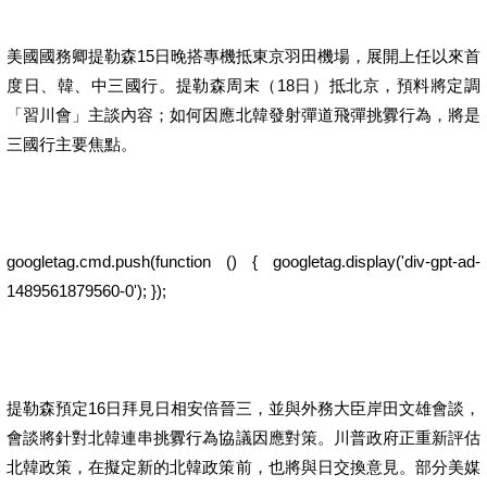
美國國務卿提勒森15日晚搭專機抵東京羽田機場，展開上任以來首
度日、韓、中三國行。提勒森周末（18日）抵北京，預料將定調
「習川會」主談內容；如何因應北韓發射彈道飛彈挑釁行為，將是
三國行主要焦點。
googletag.cmd.push(function () { googletag.display('div-gpt-ad-
1489561879560-0'); });
提勒森預定16日拜見日相安倍晉三，並與外務大臣岸田文雄會談，
會談將針對北韓連串挑釁行為協議因應對策。川普政府正重新評估
北韓政策，在擬定新的北韓政策前，也將與日交換意見。部分美媒