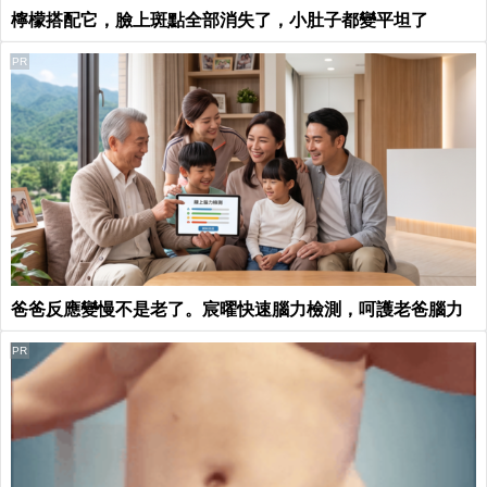
檸檬搭配它，臉上斑點全部消失了，小肚子都變平坦了
PR
爸爸反應變慢不是老了。宸曜快速腦力檢測，呵護老爸腦力
PR