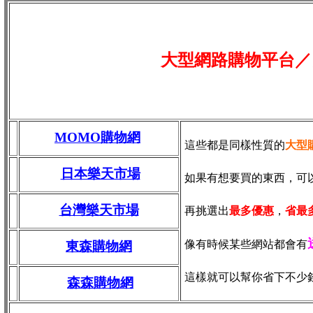
大型網路購物平台／
MOMO購物網
這些都是同樣性質的
大型
日本樂天市場
如果有想要買的東西，可
台灣樂天市場
再挑選出
最多優惠
，
省最
像有時候某些網站都會有
東森購物網
這樣就可以幫你省下不少
森森購物網