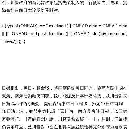
說，川普政府的新北韓政策包括先發制人的「行使武力」選項，提
勒森如何向日本說明倍受關注。
if (typeof (ONEAD) !== "undefined") { ONEAD.cmd = ONEAD.cmd
|| []; ONEAD.cmd.push(function () { ONEAD_slot('div-inread-ad',
'inread'); }); }
日媒指出，美日外相會談，將再度確認美日同盟，協商有關中國在
東海、南海活動頻仍問題，也可能提及日本部署薩德，及川普對美
日貿易不平?的擔憂。提勒森結束訪日行程後，預定17日訪首爾、
18日訪北京，並與中方協調「習川會」內容及會談日程，19日結
束亞洲行。《產經新聞》說，川普雖曾質疑「一中」原則，但最後
仍表示尊重，然川普對中國在北韓問題並沒發揮充分影響力屢次表