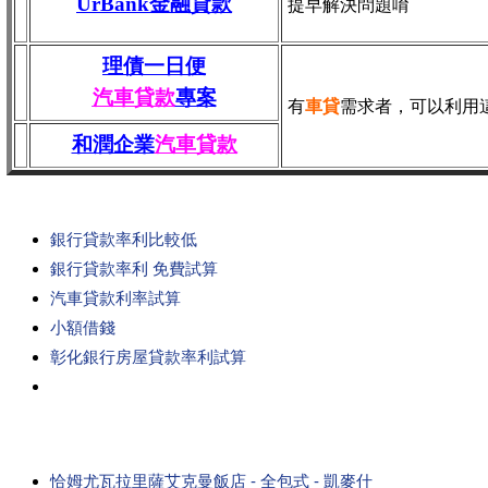
UrBank金融貸款
提早解決問題唷
理債一日便
汽車貸款
專案
有
車貸
需求者，可以利用
和潤企業
汽車貸款
銀行貸款率利比較低
銀行貸款率利 免費試算
汽車貸款利率試算
小額借錢
彰化銀行房屋貸款率利試算
恰姆尤瓦拉里薩艾克曼飯店 - 全包式 - 凱麥什