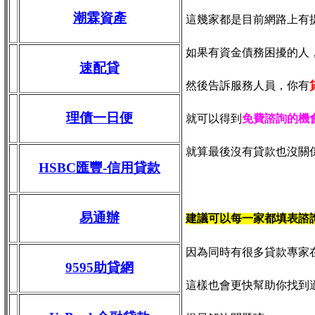
潮霖資產
這幾家都是目前網路上有
如果有資金債務困擾的人
速配貸
然後告訴服務人員，你有
理債一日便
就可以得到
免費諮詢的機
就算最後沒有貸款也沒關
HSBC匯豐-信用貸款
易通辦
建議可以每一家都填表諮
因為同時有很多貸款專家
9595助貸網
這樣也會更快幫助你找到