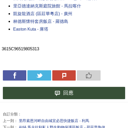
里亞德達納克斯庭院旅館 - 馬拉喀什
凱旋龍酒店 (區莊華粵店) - 廣州
林德斯懷特套房飯店 - 羅德島
Easton Kuta - 庫塔
3615C96519805313
回應
自訂分類：
上一則：
里昂索恩河畔自由城宜必思快捷飯店 - 利馬
下一則：
AHA 馬卡拉利私人野生動物保護區飯店 - 荷茲普魯伊