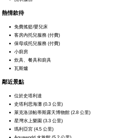
熱情款待
免費搖籃/嬰兒床
客房內托兒服務 (付費)
保母或托兒服務 (付費)
小廚房
炊具、餐具和廚具
瓦斯爐
鄰近景點
位於史塔利達
史塔利思海灘 (0.3 公里)
萊克洛須帖蒂斯露天博物館 (2.8 公里)
星灣水上樂園 (3.3 公里)
瑪利亞宮 (4.5 公里)
Aquaworld 水族館 (5.2 公里)