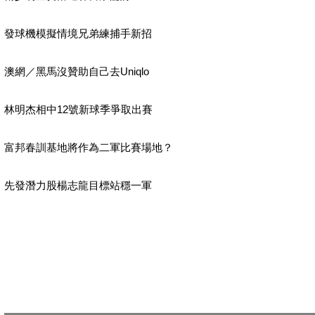
發球機模擬情境兄弟練捕手新招
澳網／黑馬沒贊助自己去Uniqlo
林明杰相中12號新球季爭取出賽
富邦春訓基地將作為二軍比賽場地？
先發潛力股楊志龍目標站穩一軍