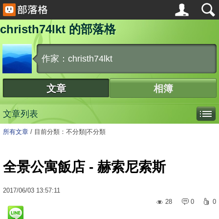
christh74lkt 的部落格
作家：christh74lkt
文章
相簿
文章列表
所有文章
/
目前分類：不分類|不分類
全景公寓飯店 - 赫索尼索斯
2017
/
06
/
03
13:57:11
28
0
0