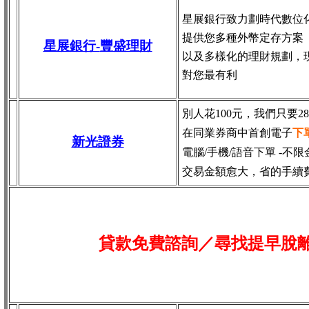
星展銀行致力劃時代數位
提供您多種外幣定存方案
星展銀行-
豐盛理財
以及多樣化的理財規劃，
對您最有利
別人花100元，我們只要2
在同業券商中首創電子
下
新光證券
電腦/手機/語音下單 -不限
交易金額愈大，省的手續
貸款免費諮詢／尋找
提早脫