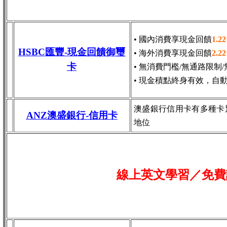
• 國內消費享現金回饋
1.2
HSBC匯豐-現金回饋御璽
• 海外消費享現金回饋
2.2
卡
• 無消費門檻/無通路限制
• 現金積點終身有效，自
澳盛銀行信用卡有多種卡
ANZ澳盛銀行-信用卡
地位
線上英文學習／免費