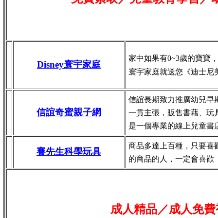
家中如果有0~3歲的寶寶
Disney寰宇家庭
寰宇家庭就送您《迪士尼
信誼長期致力推廣幼兒早
信誼奇蜜親子網
一貫主張，販售書藉、玩
是一個專業的線上兒童書
商品多達上百種，只要喜
賽先生科學玩具
的商品的人，一定會喜歡
成人精品／成人免費