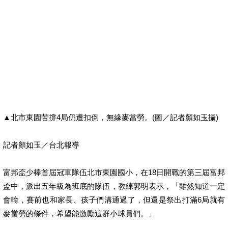
▲北市東園苦撐4局仍遭扣倒，無緣麥當勞。(圖／記者顏如玉攝)
記者顏如玉／台北報導
富邦盃少棒首屆冠軍隊伍北市東園國小，在18日開戰的第三屆富邦
盃中，派出五年級為班底的隊伍，教練郭明表示，「雖然知道一定
會輸，賽前也和家長、孩子們溝通過了，但還是祭出打滿6局就有
麥當勞的條件，希望能激勵這群小球員們。」