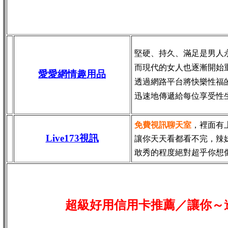
堅硬、持久、滿足是男人
而現代的女人也逐漸開始
愛愛網情趣用品
透過網路平台將快樂性福
迅速地傳遞給每位享受性
免費視訊聊天室
，裡面有
Live173視訊
讓你天天看都看不完，辣
敢秀的程度絕對超乎你想
超級好用信用卡推薦／讓你～