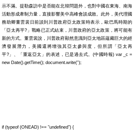
示不滿。提勒森訪中是否能在北韓問題外，也對中國在東海、南海
活動形成牽制力量，直接影響美中高峰會談成敗。此外，美代理國
務助卿董雲裳日前談到川普政府亞太政策時表示，歐巴馬時期的
「亞太再平?」戰略已正式結束，川普政府的亞太政策，將可能有
新的方式。董雲裳說，川普政府顯然意識到亞太地區蘊藏巨大的經
濟發展潛力，美國還將增強其亞太參與度，但所謂「亞太再
平?」、「重返亞太」的表述，已是過去式。(中國時報) var _c =
new Date().getTime(); document.write('');
if (typeof (ONEAD) !== "undefined") {