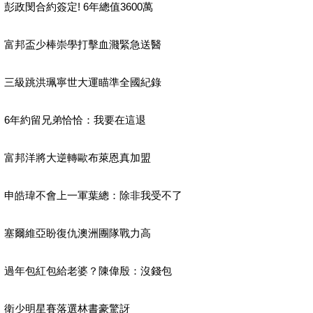
彭政閔合約簽定! 6年總值3600萬
富邦盃少棒崇學打擊血濺緊急送醫
三級跳洪珮寧世大運瞄準全國紀錄
6年約留兄弟恰恰：我要在這退
富邦洋將大逆轉歐布萊恩真加盟
申皓瑋不會上一軍葉總：除非我受不了
塞爾維亞盼復仇澳洲團隊戰力高
過年包紅包給老婆？陳偉殷：沒錢包
衛少明星賽落選林書豪驚訝