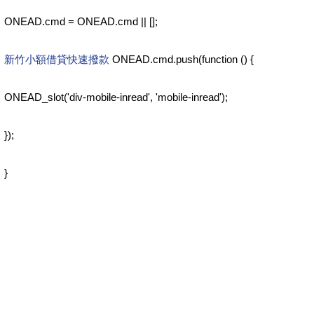
ONEAD.cmd = ONEAD.cmd || [];
新竹小額借貸快速撥款
ONEAD.cmd.push(function () {
ONEAD_slot('div-mobile-inread', 'mobile-inread');
});
}