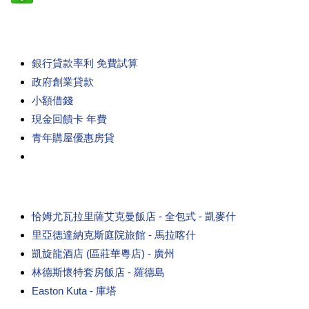
銀行貸款率利 免費試算
政府創業貸款
小額借錢
現金回饋卡 年費
青年購屋優惠房貸
恰姆尤瓦拉里薩艾克曼飯店 - 全包式 - 凱麥什
里亞德達納克斯庭院旅館 - 馬拉喀什
凱旋龍酒店 (區莊華粵店) - 廣州
林德斯懷特套房飯店 - 羅德島
Easton Kuta - 庫塔