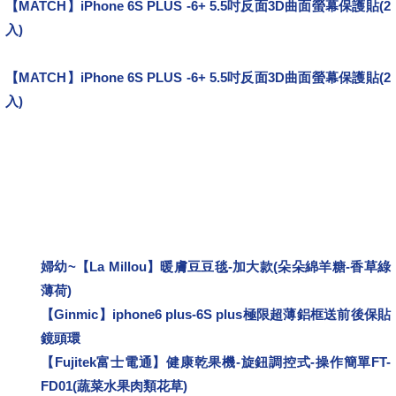
【MATCH】iPhone 6S PLUS -6+ 5.5吋反面3D曲面螢幕保護貼(2
入)
聖誕節
【MATCH】iPhone 6S PLUS -6+ 5.5吋反面3D曲面螢幕保護貼(2
入)
試用報告
婦幼~【La Millou】暖膚豆豆毯-加大款(朵朵綿羊糖-香草綠
薄荷)
【Ginmic】iphone6 plus-6S plus極限超薄鋁框送前後保貼
鏡頭環
【Fujitek富士電通】健康乾果機-旋鈕調控式-操作簡單FT-
FD01(蔬菜水果肉類花草)