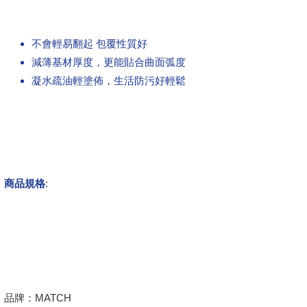
不會輕易翻起 包覆性質好
減薄基材厚度，更能貼合曲面弧度
凝水疏油輕塗佈，生活防污好輕鬆
商品規格
:
品牌：MATCH