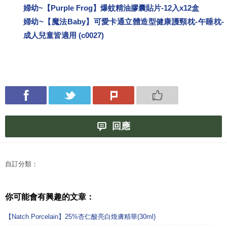
婦幼~【Purple Frog】爆蚊精油膠囊貼片-12入x12盒
婦幼~【魔法Baby】可愛卡通立體造型健康護頸枕-午睡枕-
成人兒童皆適用 (c0027)
回應
自訂分類：
你可能會有興趣的文章：
【Natch Porcelain】25%杏仁酸亮白煥膚精華(30ml)