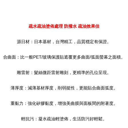
疏水疏油塗佈處理 防撥水 疏油效果佳
源日材：日本基材，台灣精工，品質穩定有保證。
合曲面：比一般PET/玻璃保護貼遮覆更多曲面/弧面螢幕之面積。
雕雷射：髮絲微距雷射雕刻，更精準的孔位呈現。
薄厚度：減薄基材厚度，削弱挺性，更能貼合曲面弧度。
重黏力：強化矽膠黏度，增強美曲膜與面板間的附著度。
輕抗污：凝水疏油輕塗佈，生活防污好輕鬆。