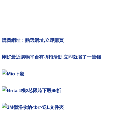
購買網址：
點選網址,立即購買
剛好最近購物平台有折扣活動,立即就省了一筆錢
哪裡買,開箱文,心得文.試用文,分享文,勸敗文,比較,推薦.評比,評價,
大福彩,聖誕節,統一發票,跨年,光棍節,花海,過年,威力彩,泰迪熊