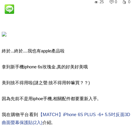
25
0
0
終於...終於....我也有apple產品啦
拿到新手機iphone 6s玫瑰金,真的好美好美哦
美到捨不得用啦(謎之聲:捨不得用幹嘛買？？)
因為先前不是用iphoe手機,相關配件都要重新入手,
我在購物平台看到
【MATCH】iPhone 6S PLUS -6+ 5.5吋反面3D
曲面螢幕保護貼(2入)
介紹,