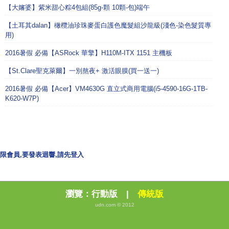
【大嬸婆】紫米甜心粽4包組(85g-顆 10顆-包)端午
【土耳其dalan】橄欖油珍珠麥蛋白護色魔髮組沙龍級(淺色-染色髮質專
用)
2016暑假 必備【ASRock 華擎】H110M-ITX 1151 主機板
【St.Clare聖克萊爾】一別熬夜+ 激活眼膜(買一送一)
2016暑假 必備【Acer】VM4630G 直立式商用電腦(i5-4590-16G-1TB-
K620-W7P)
限會員,要發表迴響,請先登入
瀏覽：
行動版
|
傳統版
udn.com © 2012