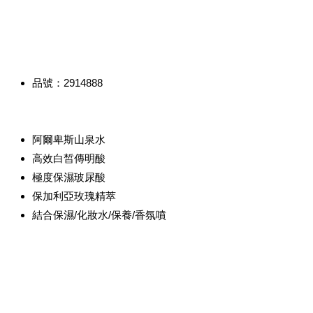
品號：2914888
阿爾卑斯山泉水
高效白皙傳明酸
極度保濕玻尿酸
保加利亞玫瑰精萃
結合保濕/化妝水/保養/香氛噴