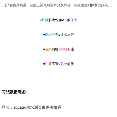
(只要使用噴霧，在臉上補充所需水分及養分，能快速達到保養的效果。)
ν
舒緩
肌膚乾燥
ν
一般
保養
ν
細緻
毛孔
ν
外出
旅行
ν
運動
前後
ν
悶熱
不適
ν
紅腫
不適
ν
化妝
前後
商品訊息簡述
:
品名：aquater超水潤美白保濕噴霧