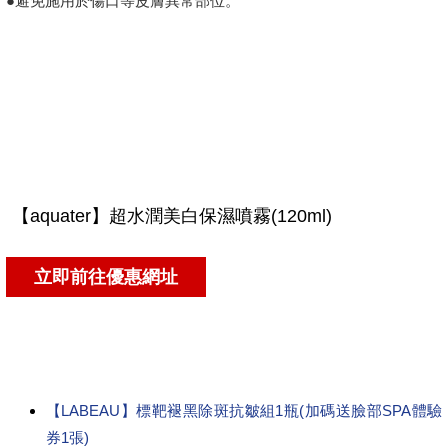
●避免施用於傷口等皮膚異常部位。
【LABEAU】標靶褪黑除斑抗皺組1瓶(加碼送臉部SPA體驗
券1張)