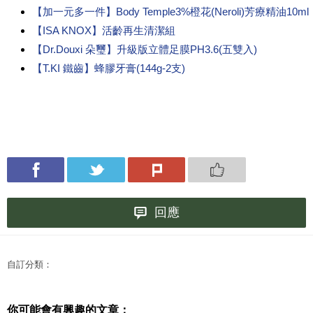
【加一元多一件】Body Temple3%橙花(Neroli)芳療精油10ml
【ISA KNOX】活齡再生清潔組
【Dr.Douxi 朵璽】升級版立體足膜PH3.6(五雙入)
【T.KI 鐵齒】蜂膠牙膏(144g-2支)
回應
自訂分類：
你可能會有興趣的文章：