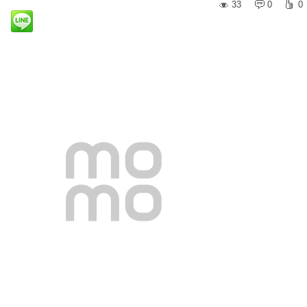
33
0
0