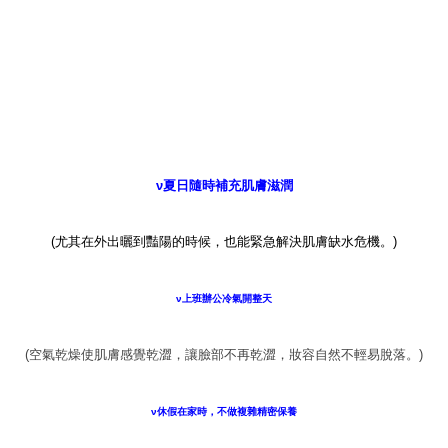
ν夏日隨時補充肌膚滋潤
(尤其在外出曬到豔陽的時候，也能緊急解決肌膚缺水危機。)
ν上班辦公冷氣開整天
(空氣乾燥使肌膚感覺乾澀，讓臉部不再乾澀，妝容自然不輕易脫落。)
ν休假在家時，不做複雜精密保養