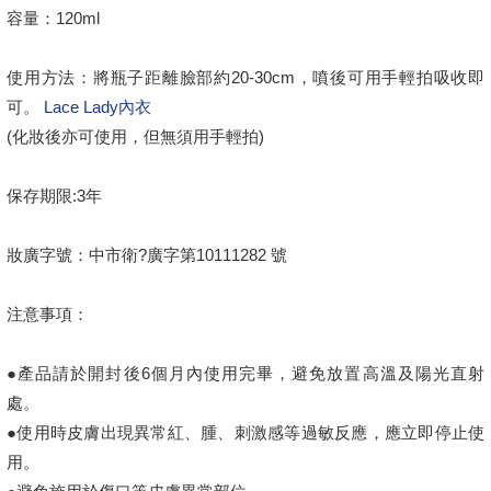
容量：120ml
使用方法：將瓶子距離臉部約20-30cm，噴後可用手輕拍吸收即
可。
Lace Lady內衣
(化妝後亦可使用，但無須用手輕拍)
保存期限:3年
妝廣字號：中市衛?廣字第10111282 號
注意事項：
●產品請於開封後6個月內使用完畢，避免放置高溫及陽光直射
處。
●使用時皮膚出現異常紅、腫、刺激感等過敏反應，應立即停止使
用。