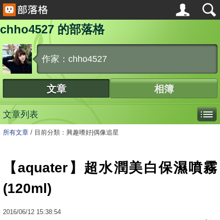
chho4527 的部落格
作家：chho4527
文章
相簿
文章列表
所有文章
/
目前分類：興趣嗜好|偶像追星
【aquater】超水潤美白保濕噴霧
(120ml)
2016
/
06
/
12
15:38:54