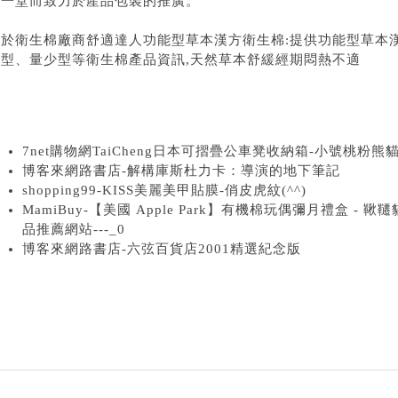
聚一堂而致力於產品包裝的推廣。
關於
衛生棉
廠商
舒適達人
功能型草本
漢方衛生棉
:提供功能型草本
墊型、量少型等衛生棉產品資訊,天然草本舒緩經期悶熱不適
7net購物網TaiCheng日本可摺疊公車凳收納箱-小號桃粉熊
博客來網路書店-解構庫斯杜力卡：導演的地下筆記
shopping99-KISS美麗美甲貼膜-俏皮虎紋(^^)
MamiBuy-【美國 Apple Park】有機棉玩偶彌月禮盒 - 鞦韆
品推薦網站---_0
博客來網路書店-六弦百貨店2001精選紀念版