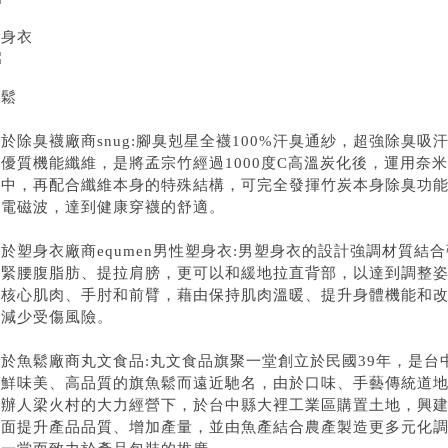
塑身衣
魚鬆
關於
除臭襪
廠商
snug
:
腳臭剋星
全襪100%汗臭通紗，超強除臭吸
的優質機能纖維，是將孟宗竹經過1000度C高溫炭化後，運用奈
之中，再配合纖維本身的特殊結構，可完全發揮竹炭本身除臭功
絕電磁波，達到健康穿襪的舒適。
關於
塑身衣
廠商
equmen
男性塑身衣:
男塑身衣
的設計強調材質結合
收緊腰腹脂肪、提拉肩膀，更可以和緩地拉直背部，以達到調整
撐核心肌肉、手肘和前臂，藉由保持肌肉溫暖、提升身體機能和
和減少受傷風險。
關於
魚鬆
廠商
丸文
食品:
丸文食品
旗聚一堂創立於民國39年，是台
新鮮味美、高品質的
旗魚鬆
而遠近馳名，由於口味、手藝傳統道地
創辦人梁火村的大力經營下，於台中縣大裡工業區購置土地，興
全面提升產品品質、增加產量，並由魚產結合農產製造更多元化調理