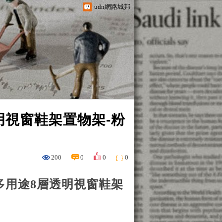
udn網路城邦
透明視窗鞋架置物架-粉
200
0
0
0
heng多用途8層透明視窗鞋架