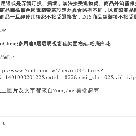
使用過或是弄髒汙損、損壞，無法接受退換貨。商品外箱需保
2.商品圖檔顏色因電腦螢幕設定差異會略有不同，以實際商品
3.商品一旦經使用後恕不接受退換貨，DIY商品組裝後不接受
OP
aiCheng多用途8層透明視窗鞋架置物架-粉底白花
產品網址
ttp://www.7net.com.tw/7net/rui005.faces?
D=140100320122&catid=1822
&visit_chn=02&vid=ivi
上圖片及文字都來自7net,7net雲端超商
nug