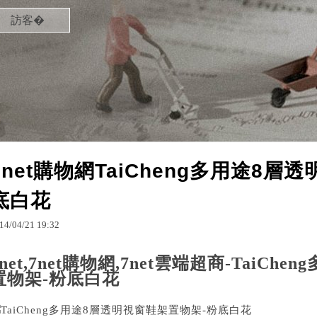
訪客�
7net購物網TaiCheng多用途8層
底白花
14
/
04
/
21
19
:
32
7net,7net購物網,7net雲端超商-TaiC
置物架-粉底白花