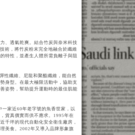
汗力、透氣乾爽。結合竹炭與奈米科技
米技術，將竹炭粉末完全地融合於纖維
能的特性，並產生人體所需負離子與阻
彈性纖維、尼龍和聚酯纖維，能自然
姿勢身型。在最大極限活動中，協助支
改善姿勢，幫助提升運動時的最佳肌能
中一家近60年老字號的魚香世家，以
，貨真價實而供不應求。1995年在
建近千坪的現代自動化安全衛生廠房，
美食。2002年又導入品牌形象旗