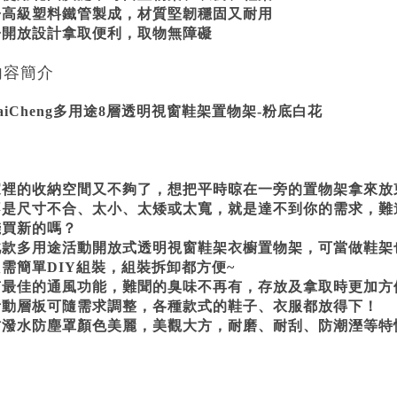
◆高級塑料鐵管製成，材質堅韌穩固又耐用
◆開放設計拿取便利，取物無障礙
內容簡介
aiCheng多用途8層透明視窗鞋架置物架-粉底白花
家裡的收納空間又不夠了，想把平時晾在一旁的置物架拿來放
不是尺寸不合、太小、太矮或太寬，就是達不到你的需求，難
錢買新的嗎？
此款多用途活動開放式透明視窗鞋架衣櫥置物架，可當做鞋架
只需簡單DIY組裝，組裝拆卸都方便~
有最佳的通風功能，難聞的臭味不再有，存放及拿取時更加方
活動層板可隨需求調整，各種款式的鞋子、衣服都放得下！
防潑水防塵罩顏色美麗，美觀大方，耐磨、耐刮、防潮溼等特