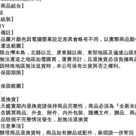
【商品組合】
組
【組裝】
IY
【備註】
商品圖片顏色因電腦螢幕設定差異會略有不同，以實際商品顏
【運送範圍】
1.限台灣本島，北縣以北、屏東縣以南、東部地區及偏遠山區
2.無法運送之地區如需購買，運費另計，且退換貨必須負擔商
3.因特殊地區無法送貨時，本公司保有出貨與否之權利。
【保固期限】
無
【保固範圍】
無
【退換貨】
七天鑑賞期內退換貨請保持商品完整性，商品必須為『全新未
包含購買商品、外盒、附件、內外包裝、隨機文件、贈品、商
商品毀損不完整情況發生，恕無法退換貨
【注意事項】
1.辦理商品退換貨時，商品如有贈品或配件，麻煩請一併寄回