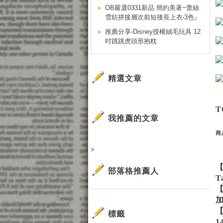
OB嚴選0331新品 簡約美著~蕾絲
雪紡拼接層次前短後長上衣‧3色』
推薦分享-Disney授權絨毛玩具 12
吋跳跳虎頭形抱枕
精選文章
T
我推薦的文章
商
>
部落格推薦人
T
標籤
1