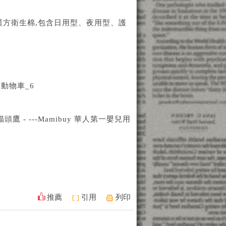
漢方衛生棉,包含日用型、夜用型、護
貓動物車_6
貓頭鷹 - ---Mamibuy 華人第一嬰兒用
推薦
引用
列印