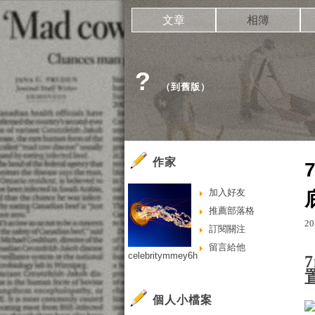
文章
相簿
?
（
到舊版
）
作家
加入好友
推薦部落格
20
訂閱關注
留言給他
celebritymmey6h
個人小檔案