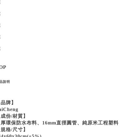
OP
品說明
【品牌】
aiCheng
【成份/材質】
加厚環保防水布料、16mm直徑圓管、純原米工程塑料
【規格/尺寸】
44x60x30cm(±5%)