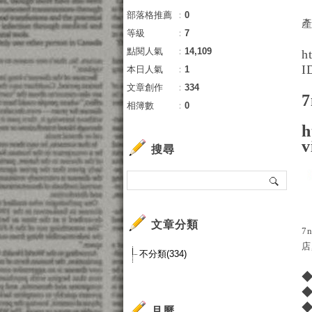
部落格推薦
：
0
等級
：
7
點閱人氣
：
14,109
h
I
本日人氣
：
1
文章創作
：
334
相簿數
：
0
h
v
搜尋
文章分類
7
店
不分類(334)
月曆