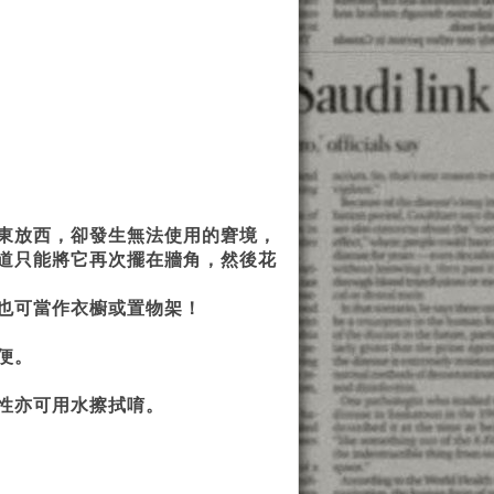
東放西，卻發生無法使用的窘境，
道只能將它再次擺在牆角，然後花
也可當作衣櫥或置物架！
便。
性亦可用水擦拭唷。