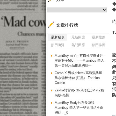
文章排行榜
T
最新發表
最新回應
最新推薦
熱門瀏覽
熱門回應
熱門推薦
MamiBuy-miYim有機棉安撫娃娃-
里歐獅子56cm - ---Mamibuy 華人
第一嬰兒用品推薦網站---
Corpo X 男款abletex高透濕防風
防水舖棉外套 (紅黑) - Fashion
Cookie
Zakka雜貨網- 365好好記IV v.2精
裝版-亮橘
MamiBuy-Rody紗布長薄毯 - ---
Mamibuy 華人第一嬰兒用品推薦
網站---_0