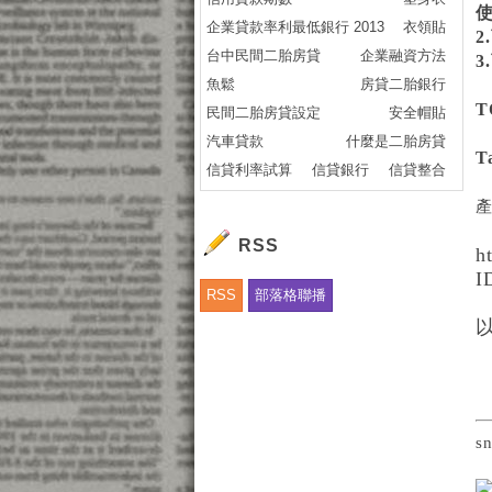
企業貸款率利最低銀行 2013
衣領貼
台中民間二胎房貸
企業融資方法
魚鬆
房貸二胎銀行
T
民間二胎房貸設定
安全帽貼
汽車貸款
什麼是二胎房貸
T
信貸利率試算
信貸銀行
信貸整合
RSS
h
I
RSS
部落格聯播
以
s