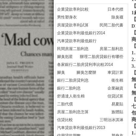
企業貸款率利比較
日本代標
1
男性塑身衣
除臭襪
房屋貸款率利試算
民間二胎代書
D
企業貸款率利最低銀行2014
汽車貸款率利最低銀行
民間房屋二胎利息
房屋二胎利息
腳臭剋星
辦理二胎房貸銀行有哪些
各家銀行二胎房貸利率比較2014
腳臭
腳臭怎麼辦
車貸計算
銀行二胎房貸利息
衛生棉
銀行二胎利息
企業融資
舒適達人衛生棉
信貸試算
二胎代償
易夏貼
房屋二胎利息怎算
族體貼
信貸比較
三明治冰淇淋
汽車貸款率利最低銀行2013
信用貸款期數
塑身衣