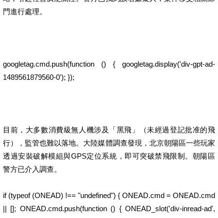
門進行處理。
googletag.cmd.push(function () { googletag.display('div-gpt-ad-
1489561879560-0'); });
目前，大多數消費級無人機涉及「黑飛」（未經過登記批准的飛
行），監管也難以落地。大陸媒體調查發現，北京朝陽區一些玩家
透過安裝破解模組與GPS定位系統，即可突破禁飛限制。朝陽區
警方已介入調查。
if (typeof (ONEAD) !== "undefined") { ONEAD.cmd = ONEAD.cmd
|| []; ONEAD.cmd.push(function () { ONEAD_slot('div-inread-ad',