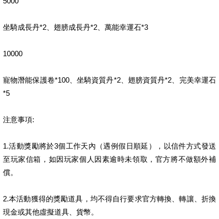
5000
坐騎成長丹*2、翅膀成長丹*2、萬能幸運石*3
10000
寵物潛能保護卷*100、坐騎資質丹*2、翅膀資質丹*2、完美幸運石
*5
注意事項:
1.活動獎勵將於3個工作天內（遇例假日順延），以信件方式發送
至玩家信箱，如因玩家個人因素逾時未領取，官方將不做額外補
償。
2.本活動獲得的獎勵道具，均不得自行要求官方轉換、轉讓、折換
現金或其他虛擬道具、貨幣。