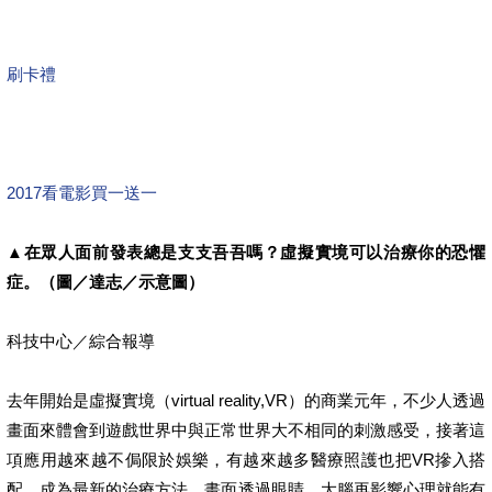
刷卡禮
2017看電影買一送一
▲在眾人面前發表總是支支吾吾嗎？虛擬實境可以治療你的恐懼
症。（圖／達志／示意圖）
科技中心／綜合報導
去年開始是虛擬實境（virtual reality,VR）的商業元年，不少人透過
畫面來體會到遊戲世界中與正常世界大不相同的刺激感受，接著這
項應用越來越不侷限於娛樂，有越來越多醫療照護也把VR摻入搭
配，成為最新的治療方法，畫面透過眼睛、大腦再影響心理就能有