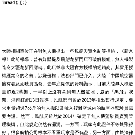
'inread'); }); }
大陸相關單位正在對無人機提出一些規範與實名制等措施，《新京
報》此前報導，曾有媒體提及飛態創新門店可破解模組，無人機製
造商大疆創新回應稱，此店並非大疆官方授權的經銷商。其冒用授
權經銷商的名義，涉嫌侵權，法務部門已介入。大陸「中國航空器
擁有者及駕駛員協會」去年底提供的資料顯示，目前大陸無人機數
量超過2萬架，一半以上沒有拿到無人機駕照，處於「黑飛」狀
態。湖南紅網13日報導，民航部門曾於2013年推出暫行規定，要
求重量超過7公斤的無人機以及飛入複雜空域內的航空器駕駛員需
要考證。然而，民航局雖然於2014年確定了無人機駕駛員資質管
理機構，但此規定仍然有漏洞。一方面，玩家有此證件不等於飛得
好，很多航拍公司根本不看重玩家是否有證；另一方面，由於法律