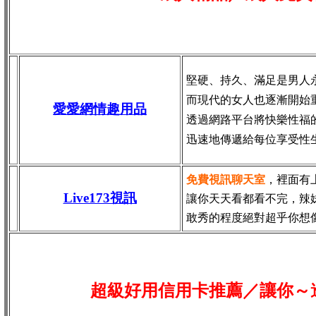
堅硬、持久、滿足是男人
而現代的女人也逐漸開始
愛愛網情趣用品
透過網路平台將快樂性福
迅速地傳遞給每位享受性
免費視訊聊天室
，裡面有
Live173視訊
讓你天天看都看不完，辣
敢秀的程度絕對超乎你想
超級好用信用卡推薦／讓你～