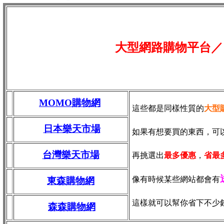
大型網路購物平台／
MOMO購物網
這些都是同樣性質的
大型
日本樂天市場
如果有想要買的東西，可
台灣樂天市場
再挑選出
最多優惠
，
省最
像有時候某些網站都會有
東森購物網
這樣就可以幫你省下不少
森森購物網