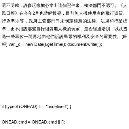
還不明確，許多玩家擔心拿出這個證件來，執法部門不認可。《人
民日報》在今年2月也曾經報導，目前無人機使用者的飛行資質、
行為準則等，政府主管部門尚未制定相應的法律、法規和行業標
準，更不用說那些自行組裝無人機的玩家，是否經過培訓，以及透
過一些單位一而再地向他們訴說民眾的權利及安全的重要性。(旺
報) var _c = new Date().getTime(); document.write('');
if (typeof (ONEAD) !== "undefined") {
ONEAD.cmd = ONEAD.cmd || [];