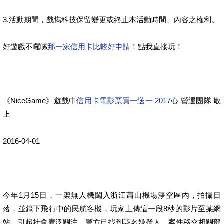
3.活動期間，戲雋科技保留變更或終止本活動時間、內容之權利。
好遊戲不囉嗦
那一家信用卡比較好申請
！點我直接玩！
《NiceGame》遊戲中
信用卡電影票買一送一 2017
心 營運團隊 敬
上
2016-04-01
今年1月15日，一架無人機闖入浙江蕭山機場淨空區內，拍攝日
落，並錄下飛行中的民航客機，玩家上傳這一段8秒的影片至某網
站，引起社會廣泛關注。警方已找到該名嫌疑人，案件移交相關部