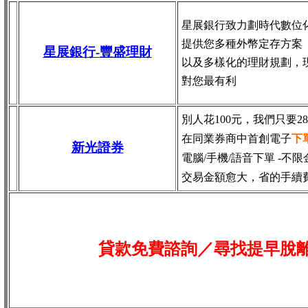
星展銀行致力劃時代數位
提供您多種外幣定存方案
星展銀行-
豐盛理財
以及多樣化的理財規劃，
對您最有利
別人花100元，我們只要2
在同業券商中首創電子
下
新光證券
電腦/手機/語音下單 -不限
交易金額愈大，省的手續
貸款免費諮詢／尋找
提早脫