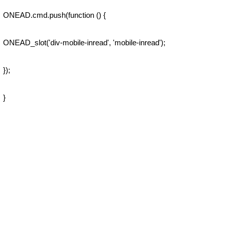
ONEAD.cmd.push(function () {
ONEAD_slot('div-mobile-inread', 'mobile-inread');
});
}