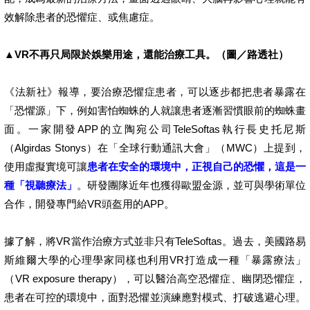
效解除患者的恐懼症、或焦慮症。
▲VR不再只局限於娛樂用途，還能治療工具。（圖／路透社）
《法新社》報導，要治療恐懼症患者，可以逐步都把患者暴露在
「恐懼源」下，例如害怕蜘蛛的人就讓患者逐漸習慣眼前的蜘蛛畫
面。一家開發APP的立陶宛公司TeleSoftas執行長史托尼斯
（Algirdas Stonys）在「全球行動通訊大會」（MWC）上提到，
使用虛擬實境可讓
患者在安全的環境中，正視自己的恐懼，這是一
種「視聽療法」
。研發團隊近年也獲得歐盟金源，並可與學術單位
合作，開發專門給VR頭盔用的APP。
據了解，將VR當作治療方式並非只有TeleSoftas。過去，美國路易
斯維爾大學的心理學家同樣也利用VR打造成一種「暴露療法」
（VR exposure therapy），可以醫治高空恐懼症、幽閉恐懼症，
患者在可控的環境中，面對恐懼並演練應對模式、打破逃避心理。