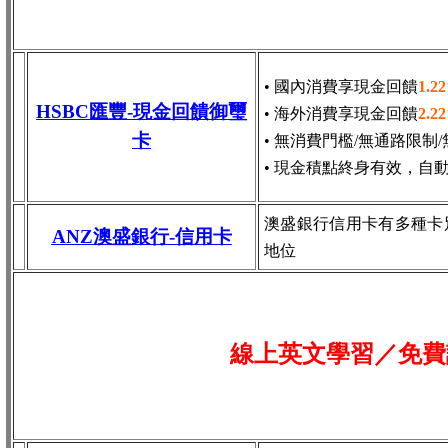
• 國內消費享現金回饋
1.2
HSBC匯豐-現金回饋御璽
• 海外消費享現金回饋
2.2
卡
• 無消費門檻/無通路限制
• 現金積點終身有效，自
澳盛銀行信用卡有多種卡
ANZ澳盛銀行-信用卡
地位
線上英文學習／免費