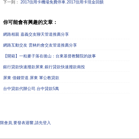
下一則：
2017信用卡機場免費停車.2017信用卡現金回饋
你可能會有興趣的文章：
網路相親 嘉義交友聊天管道推薦分享
網路互動交友 雲林約會交友管道推薦分享
【開箱】一粒麥子落在後山：台東基督教醫院的故事
銀行貸款快速撥款屏東.銀行貸款快速撥款南投
屏東 借錢管道.屏東 軍公教貸款
台中貸款代辦公司.台中貸款5萬
限會員,要發表迴響,請先登入