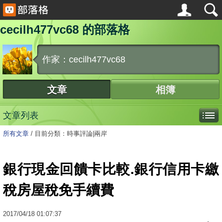
cecilh477vc68 的部落格
作家：cecilh477vc68
文章
相簿
文章列表
所有文章
/
目前分類：時事評論|兩岸
銀行現金回饋卡比較.銀行信用卡繳
稅房屋稅免手續費
2017
/
04
/
18
01:07:37