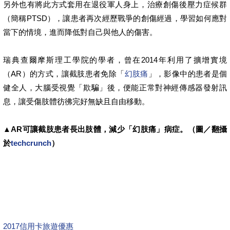
另外也有將此方式套用在退役軍人身上，治療創傷後壓力症候群
（簡稱PTSD），讓患者再次經歷戰爭的創傷經過，學習如何應對
當下的情境，進而降低對自己與他人的傷害。
瑞典查爾摩斯理工學院的學者，曾在2014年利用了擴增實境
（AR）的方式，讓截肢患者免除「
幻肢痛
」，影像中的患者是個
健全人，大腦受視覺「欺騙」後，便能正常對神經傳感器發射訊
息，讓受傷肢體彷彿完好無缺且自由移動。
▲AR可讓截肢患者長出肢體，減少「幻肢痛」病症。（圖／翻攝
於
techcrunch
）
2017信用卡旅遊優惠