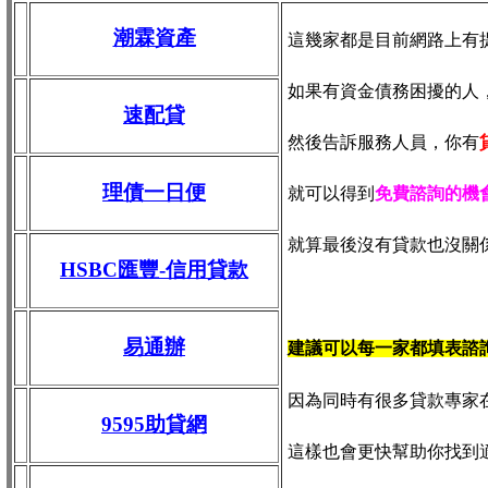
潮霖資產
這幾家都是目前網路上有
如果有資金債務困擾的人
速配貸
然後告訴服務人員，你有
理債一日便
就可以得到
免費諮詢的機
就算最後沒有貸款也沒關
HSBC匯豐-信用貸款
易通辦
建議可以每一家都填表諮
因為同時有很多貸款專家
9595助貸網
這樣也會更快幫助你找到