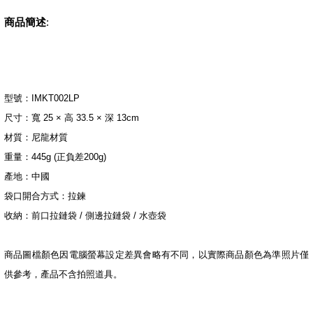
商品簡述
:
型號：IMKT002LP
尺寸：寬 25 × 高 33.5 × 深 13cm
材質：尼龍材質
重量：445g (正負差200g)
產地：中國
袋口開合方式：拉鍊
收納：前口拉鏈袋 / 側邊拉鏈袋 / 水壺袋
商品圖檔顏色因電腦螢幕設定差異會略有不同，以實際商品顏色為準照片僅
供參考，產品不含拍照道具。