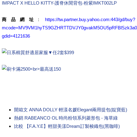
IMPACT X HELLO KITTY-護脊休閒背包-粉紫IMKT002LP
商品網址
:
https://tw.partner.buy.yahoo.com:443/gd/buy?
mcode=MV9VM1hyTS9GZHRTTDVJY0gvakM5OU5pRFBlSzk3a0RtclBD
gdid=4121636
開箱文 ANNA DOLLY 輕漾名媛Elegant兩用提包(靛寶藍)
熱銷 RABEANCO OL 時尚粉領系列菱形包 - 海草綠
比較 【F.A.Y.E】輕甜美漾Dream訂製梭織包(黑咖啡)