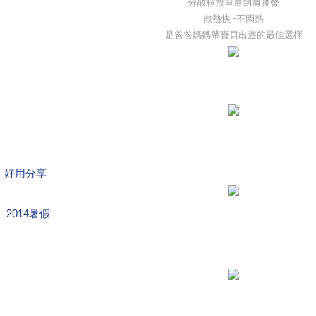
分散釋放重量到肩腰臀
散熱快~不悶熱
是爸爸媽媽帶寶貝出遊的最佳選擇
好用分享
2014暑假