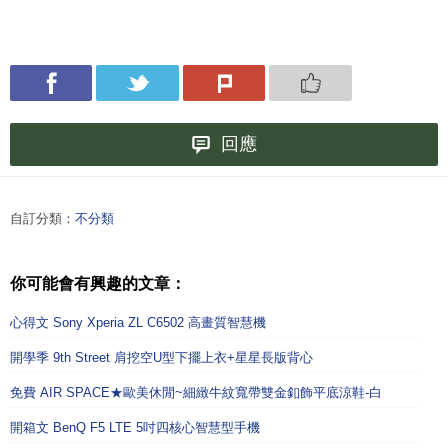
回應
自訂分類：
不分類
你可能會有興趣的文章：
心得文 Sony Xperia ZL C6502 高畫質智慧機
開學季 9th Street 肩挖空U型下擺上衣+星星長版背心
免費 AIR SPACE★歐美休閒~細緻牛紋寬帶雙金釦飾平底涼鞋-白
開箱文 BenQ F5 LTE 5吋四核心智慧型手機