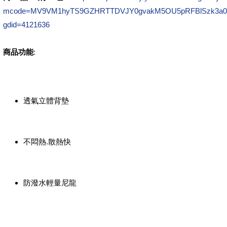
mcode=MV9VM1hyTS9GZHRTTDVJY0gvakM5OU5pRFBlSzk3a0RtclBD
gdid=4121636
商品功能
:
透氣立體背墊
不悶熱.散熱快
防潑水輕量尼龍