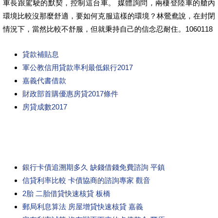
車長跟駕駛的默契，控制這台車。 媒體詢問，兩棲登陸車的艙內
環境比較沒那麼舒適，要如何克服這樣的環境？林鶯鴦說，在封閉
情況下，當然比較不舒服，但就秉持自己的信念忍耐住。1060118
貸款補貼息
軍公教信用貸款率利最低銀行2017
嘉義代書借款
財政部首購優惠房貸2017條件
房貸成數2017
銀行卡債追溯期多久 缺錢借錢免費諮詢 平鎮
信貸利率比較 卡債協商的諮詢專家 觀音
2胎 二胎借貸快速核貸 板橋
郵局利息算法 房屋增貸快速核貸 嘉義