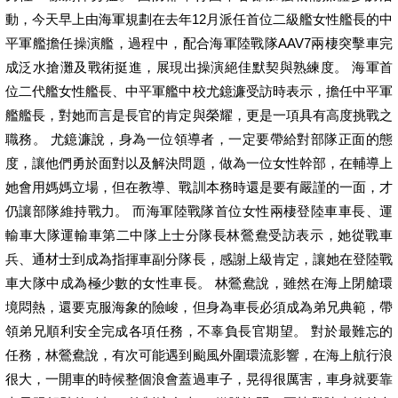
動，今天早上由海軍規劃在去年12月派任首位二級艦女性艦長的中
平軍艦擔任操演艦，過程中，配合海軍陸戰隊AAV7兩棲突擊車完
成泛水搶灘及戰術挺進，展現出操演絕佳默契與熟練度。 海軍首
位二代艦女性艦長、中平軍艦中校尤鐿濂受訪時表示，擔任中平軍
艦艦長，對她而言是長官的肯定與榮耀，更是一項具有高度挑戰之
職務。 尤鐿濂說，身為一位領導者，一定要帶給對部隊正面的態
度，讓他們勇於面對以及解決問題，做為一位女性幹部，在輔導上
她會用媽媽立場，但在教導、戰訓本務時還是要有嚴謹的一面，才
仍讓部隊維持戰力。 而海軍陸戰隊首位女性兩棲登陸車車長、運
輸車大隊運輸車第二中隊上士分隊長林鶯鴦受訪表示，她從戰車
兵、通材士到成為指揮車副分隊長，感謝上級肯定，讓她在登陸戰
車大隊中成為極少數的女性車長。 林鶯鴦說，雖然在海上閉艙環
境悶熱，還要克服海象的險峻，但身為車長必須成為弟兄典範，帶
領弟兄順利安全完成各項任務，不辜負長官期望。 對於最難忘的
任務，林鶯鴦說，有次可能遇到颱風外圍環流影響，在海上航行浪
很大，一開車的時候整個浪會蓋過車子，晃得很厲害，車身就要靠