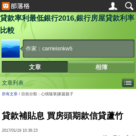
貸款率利最低銀行2016,銀行房屋貸款利率
比較
作家：carrieisnkw5
文章
相簿
文章列表
所有文章
/
目前分類：心情隨筆|家庭親子
貸款補貼息 買房頭期款信貸蘆竹
2017
/
01
/
19
10:38:23