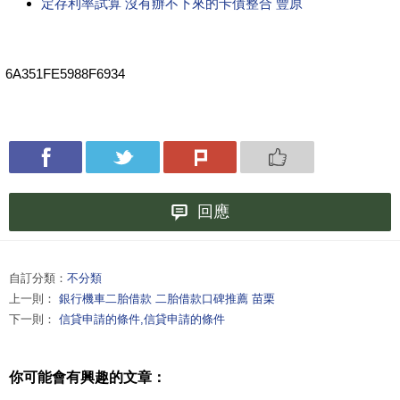
定存利率試算 沒有辦不下來的卡債整合 豐原
6A351FE5988F6934
回應
自訂分類：
不分類
上一則：
銀行機車二胎借款 二胎借款口碑推薦 苗栗
下一則：
信貸申請的條件,信貸申請的條件
你可能會有興趣的文章：