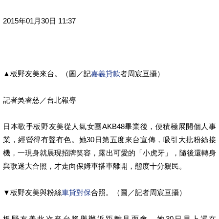
2015年01月30日 11:37
▲板野友美來台。（圖／記
嘉義貸款
者周宸亘攝）
記者吳睿慈／台北報導
日本歌手板野友美從人氣女團AKB48畢業後，便積極展開個人事
業，經營得有聲有色。她30日第五度來台宣傳，吸引大批粉絲接
機，一現身就展現招牌笑容，露出可愛的「小虎牙」，隨後還轉身
與歌迷大合照，才走向保姆車搭車離開，態度十分親民。
▼板野友美與粉絲
車貸對保
合照。（圖／記者周宸亘攝）
板野友美此次來台將舉辦近距離見面會，她30日早上還在