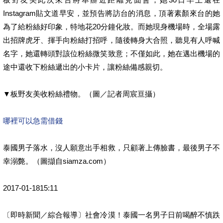
Instagram貼文道早安，並預告將訪台的消息，頂著素顏來台的她
為了給粉絲好印象，特地花20分鐘化妝。而她現身機場時，全場露
出招牌虎牙、揮手向粉絲打招呼，隨後轉身大合照，聽見有人呼喊
名字，她還轉頭對該位粉絲微笑致意；不僅如此，她在邁出機場的
途中還收下粉絲遞出的小卡片，讓粉絲備感親切。
▼板野友美收粉絲禮物。（圖／記者周宸亘攝）
哪裡可以急需借錢
泰國男子落水，沒人願意出手相救，只顧著上傳臉書，最後男子不
幸溺斃。（圖擷自siamza.com）
2017-01-1815:11
〔即時新聞／綜合報導〕社會冷漠！泰國一名男子日前喝醉不慎跌