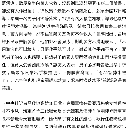
落河道，數度舉手向路人求救，沒想到民眾只顧著拍照上傳臉書，
卻沒有人伸出援手，導致男子最後不幸溺斃死亡。多家泰媒17日報
導，泰國一名男子因酒醉落水，卻沒有路人願意相救，導致他腹中
積滿髒水溺斃。當時河道旁擠滿民眾，卻都只忙著用臉書上傳消
息，警方到場時，忍不住質疑民眾為何不伸救人？報導指出，當時
許多民眾告訴警察，他們都不會游泳，對此警方不滿地表示，「不
用游泳也可以救人，只要伸手就可以了，難道連伸手都不會？」溺
斃男子的友人也感嘆，雖然男子的家人讓醉酒的他跑出門也要負責
任，但路人怎會如此冷漠？該友人表示，男子落水時曾數度舉手求
救，民眾卻只拿出手機拍照，上傳臉書寫道，「有弱智掉水裡
了」。此事件也引起泰國網友譴責，認為醉漢落水不該被認為是個
笑話。
（中央社記者呂欣憓高雄18日電）在國軍擔任重要職務的女性現在
並不少見，海軍首位二代艦女艦長尤鐿濂及海陸首位兩棲登陸車車
長林鶯鴦今天首度曝光，她們除了有女性的細心，執行任務時也和
男性一樣剽悍勇猛。 國防部舉行國軍春節加強戰備媒體參訪活