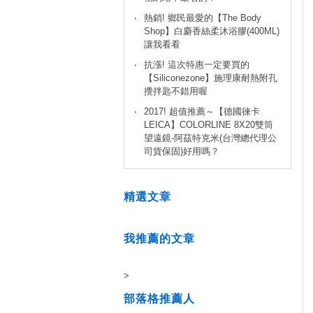
熱銷! 鄉民最愛的【The Body
Shop】白麝香絲柔沐浴膠(400ML)
讓我看看
抗漲! 這次特惠一定要買的
【Siliconezone】施理康耐熱附孔
攪拌匙不錯用喔
2017! 超值推薦～【德國徠卡
LEICA】COLORLINE 8X20雙筒
望遠鏡-阿茲特克米(台灣總代理公
司貨保固)好用嗎？
精選文章
我推薦的文章
>
部落格推薦人