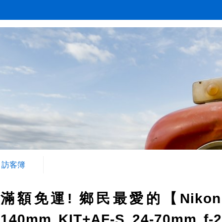
訪客簿
滿額免運! 鄉民最愛的【Nikon】D
140mm KIT+AF-S 24-70mm f