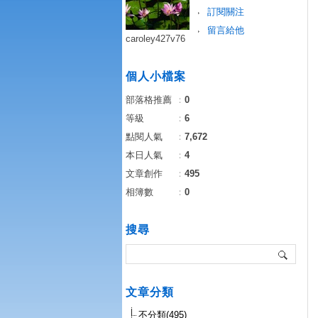
訂閱關注
留言給他
caroley427v76
個人小檔案
部落格推薦
：
0
等級
：
6
點閱人氣
：
7,672
本日人氣
：
4
文章創作
：
495
相簿數
：
0
搜尋
文章分類
不分類(495)