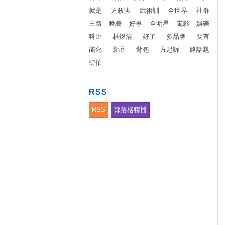
就是
方殺害
武術訓
全世界
社群
三路
晚餐
好事
全明星
電影
娛樂
科比
林煜清
好了
多品牌
要有
能化
新品
背包
方起訴
路話題
街拍
RSS
RSS
部落格聯播