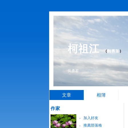
柯祖江
（
到舊版
）
吳彥君
文章
相簿
作家
加入好友
推薦部落格