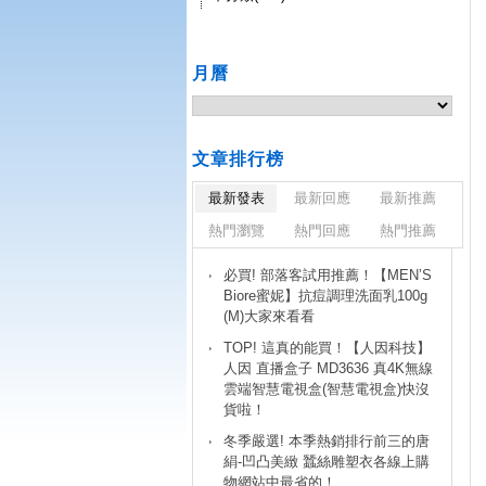
月曆
文章排行榜
最新發表
最新回應
最新推薦
熱門瀏覽
熱門回應
熱門推薦
必買! 部落客試用推薦！【MEN’S
Biore蜜妮】抗痘調理洗面乳100g
(M)大家來看看
TOP! 這真的能買！【人因科技】
人因 直播盒子 MD3636 真4K無線
雲端智慧電視盒(智慧電視盒)快沒
貨啦！
冬季嚴選! 本季熱銷排行前三的唐
絹-凹凸美緻 蠶絲雕塑衣各線上購
物網站中最省的！