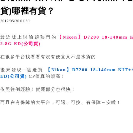
貨)哪裡有貨？
2017
/
05
/
30
01
:
50
最近版上討論頗熱門的
【Nikon】D7200 18-140mm K
2.8G ED(公司貨)
在很多平台找看看有沒有便宜又不是水貨的
後來發現..這邊買
【Nikon】D7200 18-140mm KIT+A
ED(公司貨)
CP值真的頗高！
依照往例經驗！貨運部分也很快！
而且在有保障的大平台，可退、可換、有保障～安啦！