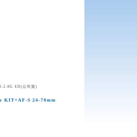
f-2.8G ED(公司貨)
m KIT+AF-S 24-70mm