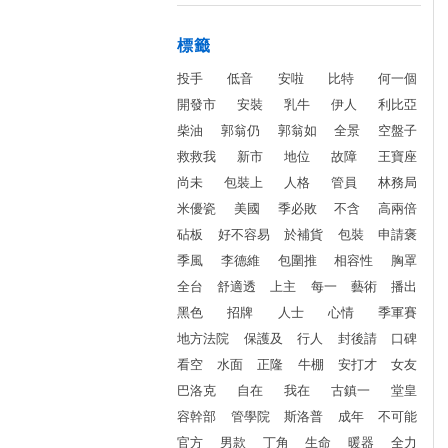
標籤
投手
低音
安啦
比特
何一個
開發市
安裝
乳牛
伊人
利比亞
柴油
郭翁仍
郭翁如
全景
空盤子
救救我
新市
地位
故障
王寶座
尚未
包裝上
人格
管員
林務局
米優瓷
美國
季必敗
不含
高兩倍
砧板
好不容易
於補貨
包裝
申請褒
季風
李德維
包圍推
相容性
胸罩
全台
舒適透
上主
每一
藝術
播出
黑色
招牌
人士
心情
季軍賽
地方法院
保護及
行人
封後請
口碑
看空
水面
正隆
牛棚
安打才
女友
巴洛克
自在
我在
古鎮一
堂皇
容幹部
管學院
斯洛普
成年
不可能
官方
男款
丁角
生命
暖器
全力