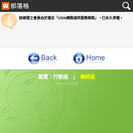
該帳號之會員由於違反「UDN網路城邦服務條款」
瀏覽：
行動版
|
傳統版
udn.com © 2012