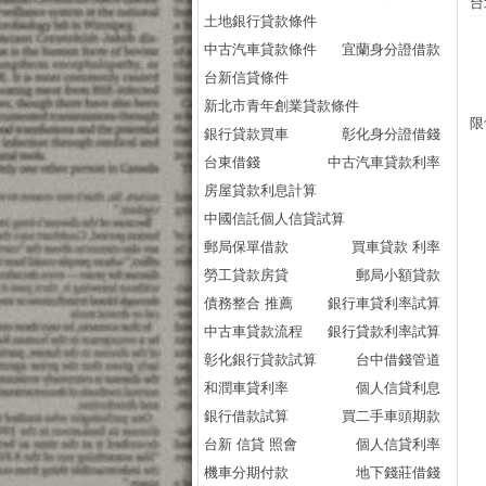
台
土地銀行貸款條件
中古汽車貸款條件
宜蘭身分證借款
台新信貸條件
新北市青年創業貸款條件
限
銀行貸款買車
彰化身分證借錢
台東借錢
中古汽車貸款利率
房屋貸款利息計算
中國信託個人信貸試算
郵局保單借款
買車貸款 利率
勞工貸款房貸
郵局小額貸款
債務整合 推薦
銀行車貸利率試算
中古車貸款流程
銀行貸款利率試算
彰化銀行貸款試算
台中借錢管道
和潤車貸利率
個人信貸利息
銀行借款試算
買二手車頭期款
台新 信貸 照會
個人信貸利率
機車分期付款
地下錢莊借錢