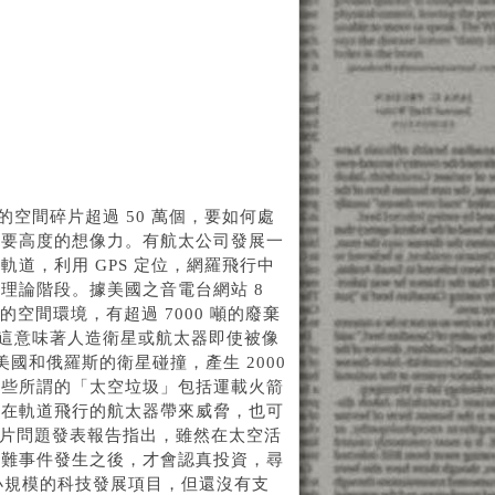
的空間碎片超過 50 萬個，要如何處
需要高度的想像力。有航太公司發展一
道，利用 GPS 定位，網羅飛行中
理論階段。據美國之音電台網站 8
球的空間環境，有超過 7000 噸的廢棄
，這意味著人造衛星或航太器即使被像
國和俄羅斯的衛星碰撞，產生 2000
這些所謂的「太空垃圾」包括運載火箭
對在軌道飛行的航太器帶來威脅，也可
道碎片問題發表報告指出，雖然在太空活
災難事件發生之後，才會認真投資，尋
較小規模的科技發展項目，但還沒有支