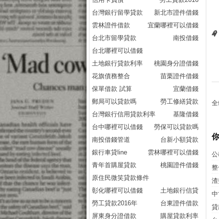
台灣銀行留學貸款
新北市證件借錢
雲林證件借款
宜蘭哪裡可以借錢
台北市留學貸款
南投借錢
台北哪裡可以借錢
土地銀行貸款利率
桃園身分證借錢
花旗債務整合
苗栗證件借錢
保單借款 試算
宜蘭借錢
郵局可以貸款嗎
勞工修繕貸款
全
台灣銀行信用貸款利率
基隆借錢
台中哪裡可以借錢
勞保可以貸款嗎
南投借錢管道
台新小額貸款
銀行車貸line
雲林哪裡可以借錢
公
青年首購屋貸款
桃園證件借錢
整
原住民微笑貸款條件
渣
彰化哪裡可以借錢
土地銀行信貸
中
勞工貸款2016年
台東證件借款
貸
屏東身分證借款
購屋貸款利率