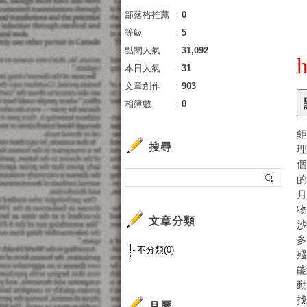
部落格推薦
：
0
等級
：
5
點閱人氣
：
31,092
h
本日人氣
：
31
文章創作
：
903
相簿數
：
0
鉅
搜尋
月
文章分類
沙
不分類(0)
能
找
月曆