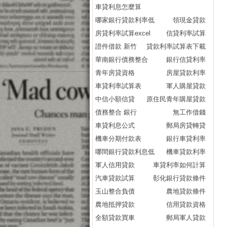
車貸利息怎麼算
哪家銀行貸款利率低
領現金貸款
房貸利率試算excel
信貸利率試算
證件借款 新竹
貸款利率試算表下載
華南銀行債務整合
銀行信貸利率
青年房貸資格
房屋貸款利率
車貸利率試算表
軍人購屋貸款
中信小額信貸
原住民青年購屋貸款
債務整合 銀行
無工作借錢
車貸利息公式
郵局房貸轉貸
機車分期付款表
銀行車貸利率
哪間銀行貸款利息低
機車貸款利率
軍人信用貸款
車貸利率如何計算
汽車貸款試算
彰化銀行貸款條件
玉山整合負債
農地貸款條件
農地抵押貸款
信用貸款資格
全額貸款買車
郵局軍人貸款