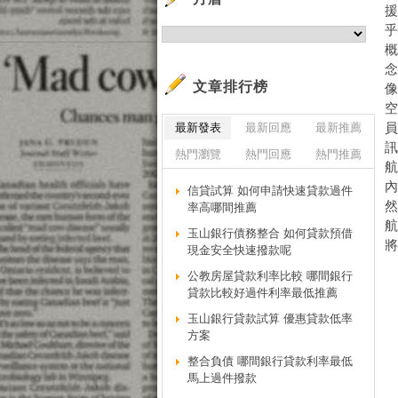
乎
文章排行榜
最新發表
最新回應
最新推薦
訊
熱門瀏覽
熱門回應
熱門推薦
信貸試算 如何申請快速貸款過件
率高哪間推薦
玉山銀行債務整合 如何貸款預借
將
現金安全快速撥款呢
公教房屋貸款利率比較 哪間銀行
貸款比較好過件利率最低推薦
玉山銀行貸款試算 優惠貸款低率
方案
整合負債 哪間銀行貸款利率最低
馬上過件撥款