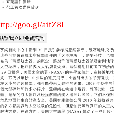
宜蘭證件借錢
勞工首次購屋貸款
ttp://goo.gl/aifZ8l
亨網新聞中心中新網 30 日援引參考消息網報導，繞著地球飛行
理這些可能會造成太空撞擊事件的「太空垃圾」，需要科技，也
個名為「薄膜航太器」的概念，將幾千個薄膜航太器被發射到地球軌
的太空垃圾，把它們拽入大氣層裏燒掉。這個構想目前還在初步的
 29 日報導，美國太空總署 (NASA) 的科學家估計，在接近地
物質，它們以每秒 10 公里的速度飛行，比發射出去的子彈還快
粒大小的碎片撞擊，都可能帶來災難性的後果。2009 年發生的美
多個大型碎片和許多小碎片，還繼續在軌道中飛行。報導指出，
殘體、廢棄的航太器以及碰撞解體的航太器碎片等等，它們不僅
危及地面的生命財產安全。美國智庫蘭德公司 2010 年就軌
動的各方都認識到太空垃圾的危險性，但恐怕要等到真正的太空
解決方案。在這方面，美國太空總署 (NASA) 贊助了一些比