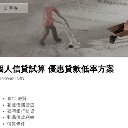
訪客�
個人信貸試算 優惠貸款低率方案
16
/
09
/
02
13
:
53
青年 房貸
花蓮借錢管道
臺灣銀行信貸
郵局借款利率
信貸條件