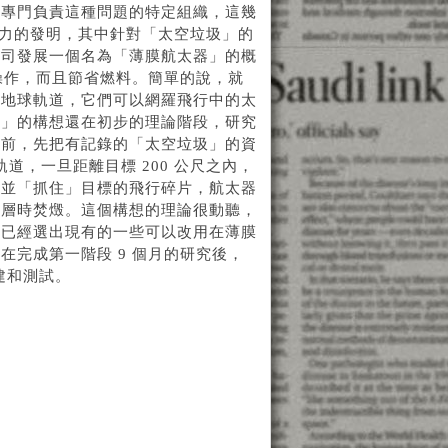
個專門負責這種問題的特定組織，這幾
有潛力的發明，其中針對「太空垃圾」的
公司發展一個名為「薄膜航太器」的概
操作，而且節省燃料。簡單的說，就
到地球軌道，它們可以網羅飛行中的太
器」的構想還在初步的理論階段，研究
以前，先把有記錄的「太空垃圾」的資
道，一旦距離目標 200 公尺之內，
近並「抓住」目標的飛行碎片，航太器
氣層時焚燬。這個構想的理論很動聽，
員已經選出現有的一些可以改用在薄膜
完成第一階段 9 個月的研究後，
建和測試。