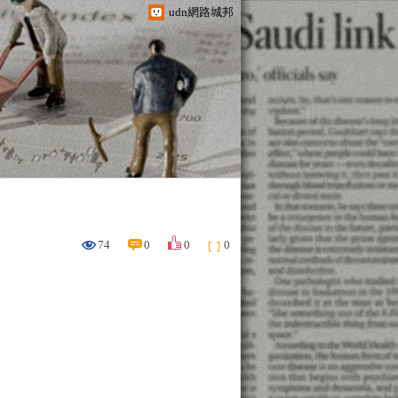
udn網路城邦
74
0
0
0