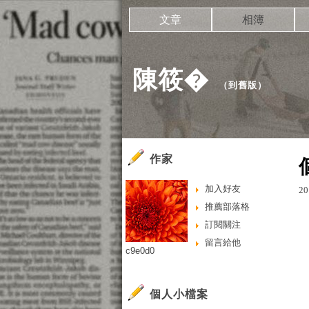
文章
相簿
陳筱�
（
到舊版
）
作家
加入好友
20
推薦部落格
訂閱關注
留言給他
c9e0d0
個人小檔案