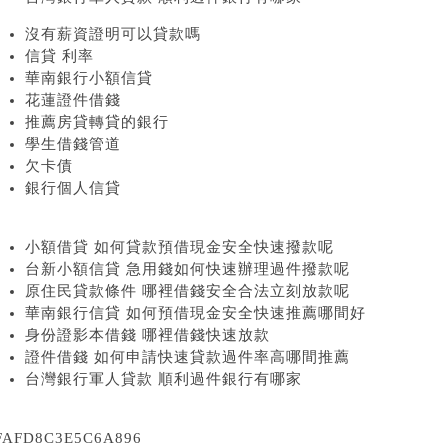
沒有薪資證明可以貸款嗎
信貸 利率
華南銀行小額信貸
花蓮證件借錢
推薦房貸轉貸的銀行
學生借錢管道
欠卡債
銀行個人信貸
小額借貸 如何貸款預借現金安全快速撥款呢
台新小額信貸 急用錢如何快速辦理過件撥款呢
原住民貸款條件 哪裡借錢安全合法立刻放款呢
華南銀行信貸 如何預借現金安全快速推薦哪間好
身份證影本借錢 哪裡借錢快速放款
證件借錢 如何申請快速貸款過件率高哪間推薦
台灣銀行軍人貸款 順利過件銀行有哪家
FAFD8C3E5C6A896