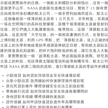
援示範或實際操作的任務。一個航太和國防分析師指出，沒有一
是個燙手山芋。NASA 的創新先進概念項目，贊助了 13 個
概念由南加州洛杉磯的航太公司，一個非營利組織所提出。航太
念，這個像紙張一樣薄的航太器有 1 公尺見方，非常輕盈，容易
像一張在空間飛行的高科技塑膠膜，當幾千個薄膜航太器被發射
空垃圾，把它們拽入大氣層裏燒掉。報導指出，這個「薄膜航太
員認為，這是清理「大空垃圾」的一個相當廉價的方式，在發射
上傳到航太器，利用 GPS 導航，把「薄膜航太器」送入正確的軌
航太器上的光學和無線電頻率感測器將鎖定目標，幫助航太器貼
內建的推進器此刻啟動，把碎片拖到較低的軌道，讓它在進入大
然而，要實際創造一個「超薄航太器」勢必面臨很多挑戰。研究
航太器上的科技，包括薄膜太陽能電池和超薄相機等等。航太公司在
申請 NASA 的第二階段的資助，進行薄膜航太器的零組件的構
小額借貸 如何貸款預借現金安全快速撥款呢
台新小額信貸 急用錢如何快速辦理過件撥款呢
原住民貸款條件 哪裡借錢安全合法立刻放款呢
華南銀行信貸 如何預借現金安全快速推薦哪間好
身份證影本借錢 哪裡借錢快速放款
證件借錢 如何申請快速貸款過件率高哪間推薦
台灣銀行軍人貸款 順利過件銀行有哪家