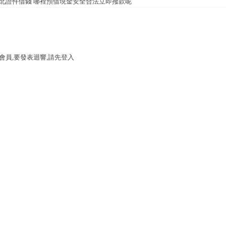
北證件借錢 哪裡預借現金安全合法立即撥款呢
會員,要發表迴響,請先登入