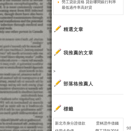
勞工貸款資格 貸款哪間銀行利率
最低過件率高好貸
精選文章
我推薦的文章
>
部落格推薦人
標籤
新北市身分證借款
雲林證件借錢
9
信用卡負債
勞工貸款2016