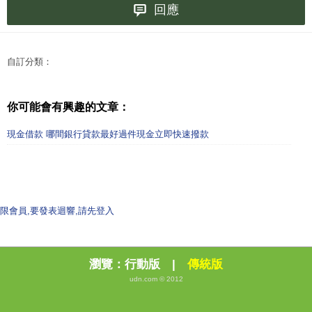
回應
自訂分類：
你可能會有興趣的文章：
現金借款 哪間銀行貸款最好過件現金立即快速撥款
限會員,要發表迴響,請先登入
瀏覽：
行動版
|
傳統版
udn.com © 2012