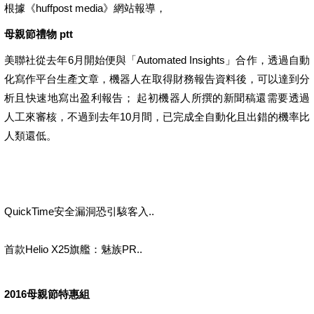
根據《huffpost media》網站報導，
母親節禮物 ptt
美聯社從去年6月開始便與「Automated Insights」合作，透過自動
化寫作平台生產文章，機器人在取得財務報告資料後，可以達到分
析且快速地寫出盈利報告； 起初機器人所撰的新聞稿還需要透過
人工來審核，不過到去年10月間，已完成全自動化且出錯的機率比
人類還低。
QuickTime安全漏洞恐引駭客入..
首款Helio X25旗艦：魅族PR..
2016母親節特惠組