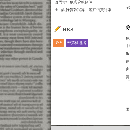
澳門青年創業貸款條件
全
玉山銀行貸款試算
渣打信貸利率
RSS
信
RSS
部落格聯播
中
銀
信
房
買
限