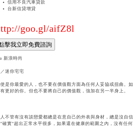
信用不良汽車貸款
台新信貸增貸
ttp://goo.gl/aifZ8l
ia 新浪時尚
文／迷你宅宅
即使是你最愛的人，也不要在價值觀方面為任何人妥協或扭曲。
擁有更好的你。但也不要將自己的價值觀，強加在另一半身上。
女人不管有沒有談戀愛都總是在意自己的外表與身材，總是沒自
重"確實"超出正常水平很多，如果還在健康的範圍之內，沒有任