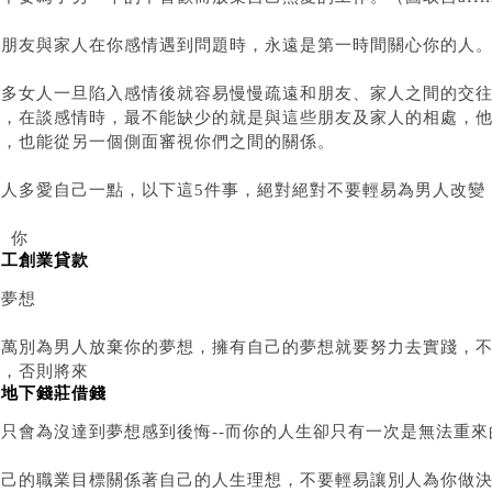
朋友與家人在你感情遇到問題時，永遠是第一時間關心你的人。（圖
很多女人一旦陷入感情後就容易慢慢疏遠和朋友、家人之間的交
開，在談感情時，最不能缺少的就是與這些朋友及家人的相處，
法，也能從另一個側面審視你們之間的關係。
女人多愛自己一點，以下這5件事，絕對絕對不要輕易為男人改變
、你
勞工創業貸款
的夢想
千萬別為男人放棄你的夢想，擁有自己的夢想就要努力去實踐，
裡，否則將來
向地下錢莊借錢
你只會為沒達到夢想感到後悔--而你的人生卻只有一次是無法重來
自己的職業目標關係著自己的人生理想，不要輕易讓別人為你做