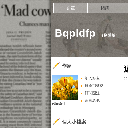
文章
相簿
Bqpldfp
（
到舊版
）
作家
加入好友
20
推薦部落格
訂閱關注
留言給他
c8m4e1
個人小檔案