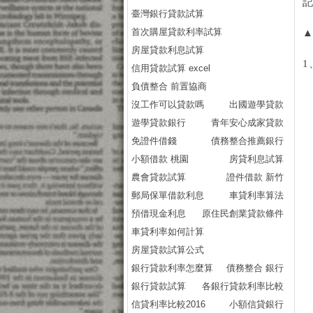
記
臺灣銀行貸款試算
首次購屋貸款利率試算
▲
房屋貸款利息試算
1
信用貸款試算 excel
負債整合 前置協商
沒工作可以貸款嗎
出國遊學貸款
遊學貸款銀行
青年安心成家貸款
免證件借錢
債務整合推薦銀行
小額借款 桃園
房貸利息試算
農會貸款試算
證件借款 新竹
郵局保單借款利息
車貸利率算法
預借現金利息
原住民創業貸款條件
車貸利率如何計算
房屋貸款試算公式
銀行貸款利率怎麼算
債務整合 銀行
銀行貸款試算
各銀行貸款利率比較
信貸利率比較2016
小額信貸銀行