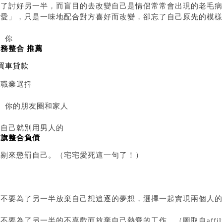
為了討好另一半，而盲目的去改變自己是情侶常常會出現的老毛
愛」，只是一味地配合對方喜好而改變，卻忘了自己原先的模樣 
、你
務整合 推薦
買車貸款
的職業選擇
3、你的朋友圈和家人
愛自己就別用男人的
花旗整合負債
挑剔來懲罰自己。（宅宅愛死這一句了！）
▲不要為了另一半放棄自己想追逐的夢想，選擇一起實現兩個人的夢
不要為了另一半的不喜歡而放棄自己熱愛的工作。（圖取自affiliat