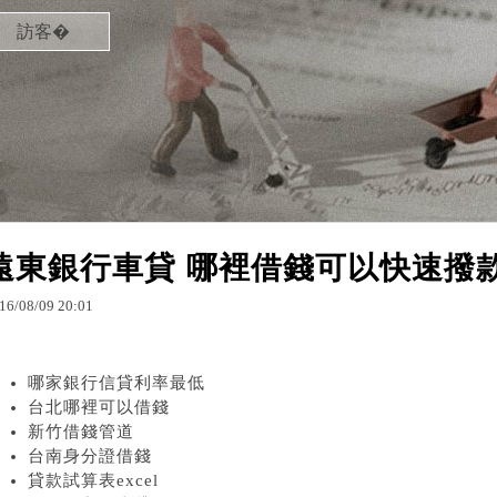
訪客�
遠東銀行車貸 哪裡借錢可以快速撥
16
/
08
/
09
20
:
01
哪家銀行信貸利率最低
台北哪裡可以借錢
新竹借錢管道
台南身分證借錢
貸款試算表excel