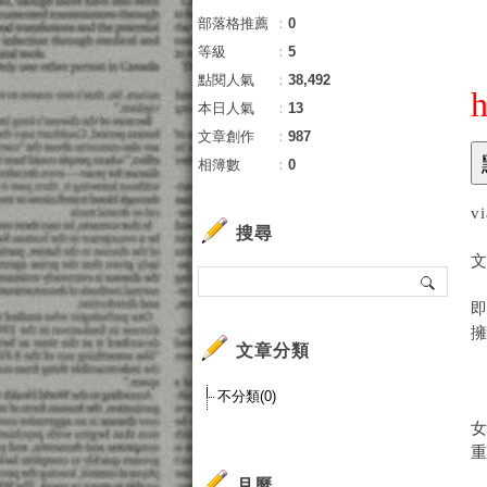
部落格推薦
：
0
等級
：
5
點閱人氣
：
38,492
h
本日人氣
：
13
文章創作
：
987
相簿數
：
0
v
搜尋
文章分類
不分類(0)
月曆