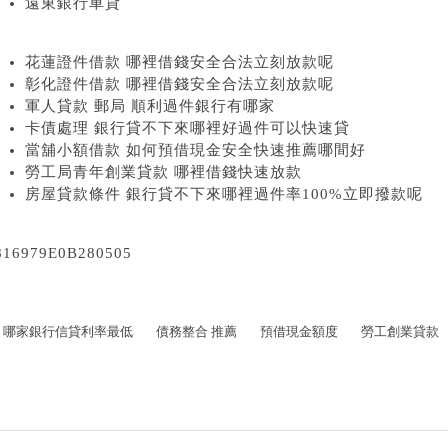
遠東銀行車貸
花蓮證件借款 哪裡借錢安全合法立刻放款呢
彰化證件借款 哪裡借錢安全合法立刻放款呢
軍人貸款 郵局 順利過件銀行有哪家
卡債處理 銀行貸不下來哪裡好過件可以快速貸
當舖小額借款 如何預借現金安全快速推薦哪間好
勞工局青年創業貸款 哪裡借錢快速放款
房屋貸款條件 銀行貸不下來哪裡過件率100%立即撥款呢
816979E0B280505
哪家銀行信貸利率最低
債務整合 推薦
預借現金額度
勞工創業貸款