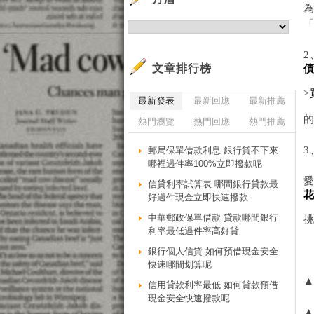
「
2
文章排行榜
債
>
最新發表
最新回應
最新推薦
熱門瀏覽
熱門回應
熱門推薦
郵局保單借款利息 銀行貸不下來
哪裡過件率100%立即撥款呢
信貸利率試算表 哪間銀行貸款最
好過件現金立即快速撥款
中華郵政保單借款 貸款哪間銀行
利率最低過件率高好貸
銀行個人信貸 如何預借現金安全
快速哪間划算呢
信用貸款利率最低 如何貸款預借
現金安全快速撥款呢
▲