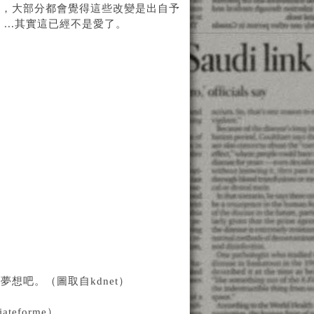
病，大部分都會覺得這些改變是出自予
...其實這已經不是愛了。
想吧。（圖取自kdnet）
eforme）