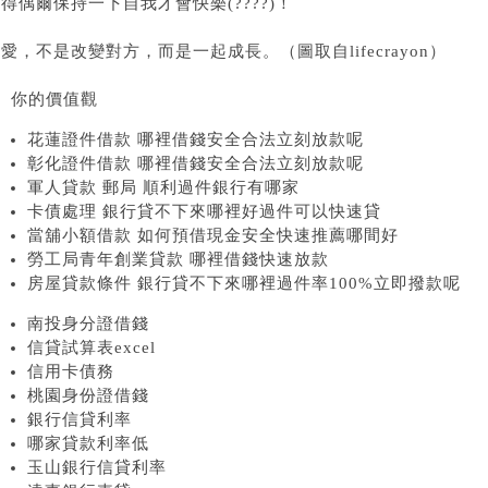
得偶爾保持一下自我才會快樂(????)！
愛，不是改變對方，而是一起成長。（圖取自lifecrayon）
、你的價值觀
花蓮證件借款 哪裡借錢安全合法立刻放款呢
彰化證件借款 哪裡借錢安全合法立刻放款呢
軍人貸款 郵局 順利過件銀行有哪家
卡債處理 銀行貸不下來哪裡好過件可以快速貸
當舖小額借款 如何預借現金安全快速推薦哪間好
勞工局青年創業貸款 哪裡借錢快速放款
房屋貸款條件 銀行貸不下來哪裡過件率100%立即撥款呢
南投身分證借錢
信貸試算表excel
信用卡債務
桃園身份證借錢
銀行信貸利率
哪家貸款利率低
玉山銀行信貸利率