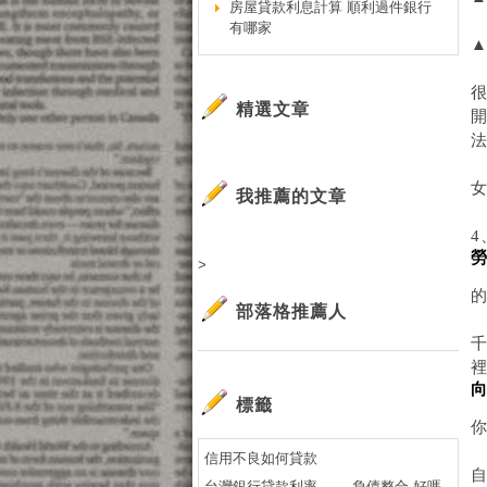
房屋貸款利息計算 順利過件銀行
有哪家
▲
精選文章
我推薦的文章
4
>
部落格推薦人
標籤
信用不良如何貸款
台灣銀行貸款利率
負債整合 好嗎