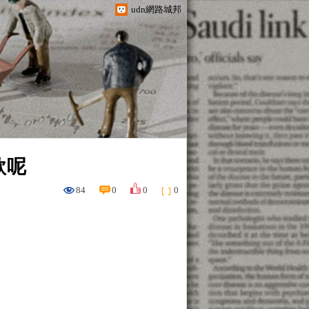
udn網路城邦
款呢
84
0
0
0