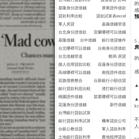
基隆身分證借錢
屏東證件借款
貸款利率比較
貸款試算表excel
軍人房貸
嘉義借錢管道
台北身分證借款
宜蘭哪裡可以借錢
基隆借錢
台中借錢
銀行借貸條件
5
台北哪裡可以借錢
台南身分證借款
台北借錢管道
郵局 房貸
個人信用貸款比較
花蓮身分證借款
感
高雄哪裡可以借錢
南投證件借款
花旗債務整合
台新銀行小額信貸
▲
銀行貸款利息比較
渣打銀行信貸
桃園證件借錢
苗栗哪裡可以借錢
花蓮身分證借錢
新竹借錢
k
台灣銀行貸款試算
銀行貸款利率試算
機車貸款公司
台銀公教信貸
軍人貸款利率
土地銀行貸款利率
農地抵押貸款