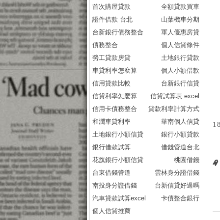
首次購屋貸款
全額貸款買車
證件借款 台北
山葉機車分期
台新銀行債務整合
軍人優惠房貸
債務整合
個人信貸條件
勞工貸款房貸
土地銀行貸款
車貸利率怎麼算
個人小額借款
信用貸款比較
台新銀行信貸
信貸利率怎麼算
信貸試算表 excel
信用卡債務整合
貸款利率計算方式
和潤車貸利率
華南個人信貸
1
土地銀行小額信貸
銀行小額貸款
銀行借款試算
借錢管道台北
花旗銀行小額信貸
桃園借錢
台東借錢管道
雲林身分證借錢
南投身分證借錢
台新信貸好過嗎
汽車貸款試算excel
卡債整合銀行
個人信貸推薦