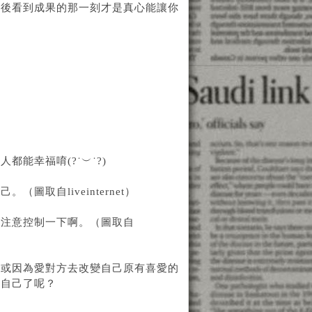
最後看到成果的那一刻才是真心能讓你
能幸福唷(?˙︶˙?)
取自liveinternet）
要注意控制一下啊。（圖取自
，或因為愛對方去改變自己原有喜愛的
是自己了呢？