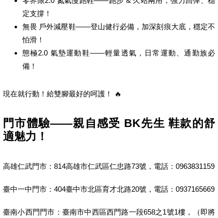
零界限2.0 氮氣慢跑鞋——跑步 & 久站兩用，強力回彈、穩
定支撐！
無畏 戶外減壓鞋——登山健行必備，加深刻痕大底，穩定不
怕滑！
態極2.0 氣墊運動鞋——輕量透氣，日常運動、通勤族必
備！
現在就行動！給雙腳最好的呵護！ 🔥
門市體驗——親自感受 BK先生 鞋款的舒
適魅力！
高雄仁武門市：814高雄市仁武區仁忠路73號，電話：0963831159
臺中一中門市：404臺中市北區育才北路20號，電話：0937165669
臺南小西門門市：臺南市中西區西門路一段658之1號1樓，（即將