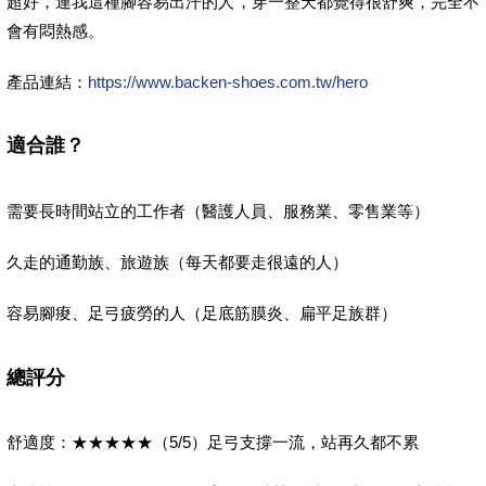
超好，連我這種腳容易出汗的人，穿一整天都覺得很舒爽，完全不
會有悶熱感。
產品連結：
https://www.backen-shoes.com.tw/hero
適合誰？
需要長時間站立的工作者（醫護人員、服務業、零售業等）
久走的通勤族、旅遊族（每天都要走很遠的人）
容易腳痠、足弓疲勞的人（足底筋膜炎、扁平足族群）
總評分
舒適度：★★★★★（5/5）足弓支撐一流，站再久都不累