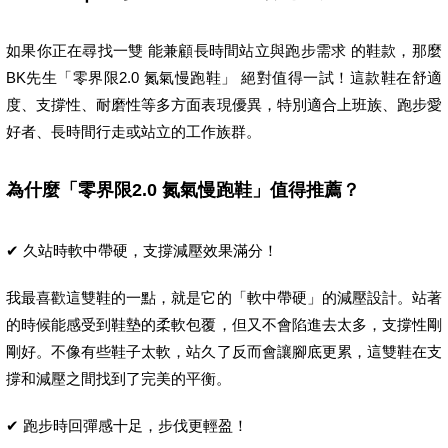
如果你正在尋找一雙 能兼顧長時間站立與跑步需求 的鞋款，那麼
BK先生「零界限2.0 氮氣慢跑鞋」 絕對值得一試！這款鞋在舒適
度、支撐性、耐磨性等多方面表現優異，特別適合上班族、跑步愛
好者、長時間行走或站立的工作族群。
為什麼「零界限2.0 氮氣慢跑鞋」值得推薦？
✔ 久站時軟中帶硬，支撐減壓效果滿分！
我最喜歡這雙鞋的一點，就是它的「軟中帶硬」的減壓設計。站著
的時候能感受到鞋墊的柔軟包覆，但又不會陷進去太多，支撐性剛
剛好。不像有些鞋子太軟，站久了反而會讓腳底更累，這雙鞋在支
撐和減壓之間找到了完美的平衡。
✔ 跑步時回彈感十足，步伐更輕盈！