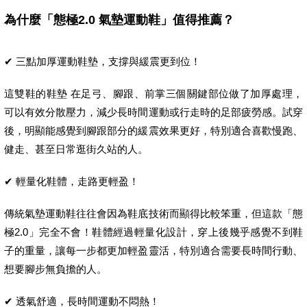
為什麼「態極2.0 氣墊運動鞋」值得推薦？
✔ 三點加厚運動鞋墊，支撐與緩震更到位！
這雙鞋的鞋墊 在足弓、腳跟、前掌三個關鍵部位做了加厚處理，
可以有效分散壓力，減少長時間運動或行走時的足部疲勞感。試穿
後，明顯能感覺到腳跟部分的緩震效果更好，特別適合喜歡慢跑、
健走、甚至日常逛街久站的人。
✔ 輕量化鞋體，走路更輕盈！
傳統氣墊運動鞋往往會因為鞋底技術而顯得比較笨重，但這款「態
極2.0」完全不會！鞋體經過輕量化設計，穿上後幾乎感覺不到鞋
子的重量，讓每一步都更加輕盈靈活，特別適合需要長時間行動、
想要腳步無負擔的人。
✔ 透氣舒適，長時間運動不悶熱！