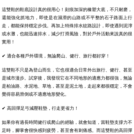
這雙鞋的鞋底設計真的很用心！刻痕加深的橡塑大底，不只耐磨，
還能強化抓地力，即使是在濕滑的山路或不平整的石子路面上行
走，都能保持穩定步伐。再加上特殊排水紋路設計，即使遇到泥濘
或水灘，也能迅速排水，減少打滑風險，對於戶外活動來說真的很
實用！
✔ 適合各種戶外環境，無論爬山、健行、旅行都好穿！
這雙鞋不只是為登山而生，它也很適合日常外出旅行、健行、甚至
是城市漫步。試穿後，我發現它在不同地形的適應力都很強，無論
是柏油路、水泥地、草地，甚至是泥土地，走起來都很穩定，不會
覺得容易滑倒或不適應地形變化。
✔ 高回彈足弓減壓鞋墊，行走更省力！
如果你有過長時間健行或爬山的經驗，就會知道，當鞋墊支撐力不
足時，腳掌會很快感到疲勞，甚至會有刺痛感。而這雙鞋的高回彈