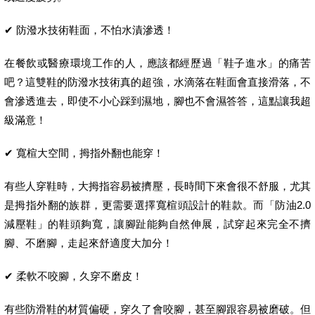
✔ 防潑水技術鞋面，不怕水漬滲透！
在餐飲或醫療環境工作的人，應該都經歷過「鞋子進水」的痛苦
吧？這雙鞋的防潑水技術真的超強，水滴落在鞋面會直接滑落，不
會滲透進去，即使不小心踩到濕地，腳也不會濕答答，這點讓我超
級滿意！
✔ 寬楦大空間，拇指外翻也能穿！
有些人穿鞋時，大拇指容易被擠壓，長時間下來會很不舒服，尤其
是拇指外翻的族群，更需要選擇寬楦頭設計的鞋款。而「防油2.0
減壓鞋」的鞋頭夠寬，讓腳趾能夠自然伸展，試穿起來完全不擠
腳、不磨腳，走起來舒適度大加分！
✔ 柔軟不咬腳，久穿不磨皮！
有些防滑鞋的材質偏硬，穿久了會咬腳，甚至腳跟容易被磨破。但