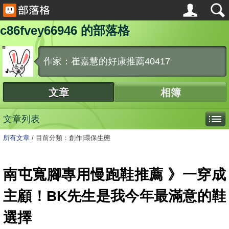
c86fvey66946 的部落格
作家：崔嘉慧的好康推薦40417
文章
相簿
文章列表
所有文章
/
目前分類：創作|環保生態
南屯寬腳專用慢跑鞋推薦 》一穿成
主顧！BK先生是我今年最滿意的鞋
選擇