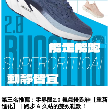
第三名推薦：零界限2.0 氮氣慢跑鞋【重新
進化】｜跑步 & 久站的雙效鞋款！