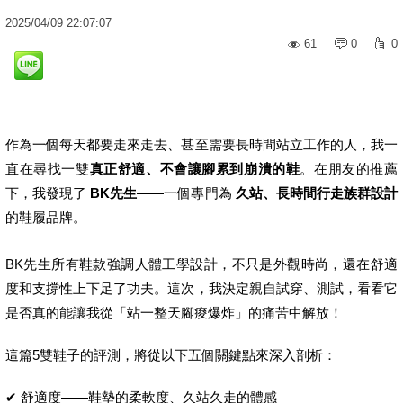
2025
/
04
/
09
22:07:07
61
0
0
作為一個每天都要走來走去、甚至需要長時間站立工作的人，我一
直在尋找一雙
真正舒適、不會讓腳累到崩潰的鞋
。在朋友的推薦
下，我發現了
BK
先生
——一個專門為
久站、長時間行走族群設計
的鞋履品牌。
BK先生所有鞋款強調人體工學設計，不只是外觀時尚，還在舒適
度和支撐性上下足了功夫。這次，我決定親自試穿、測試，看看它
是否真的能讓我從「站一整天腳痠爆炸」的痛苦中解放！
這篇5雙鞋子的評測，將從以下五個關鍵點來深入剖析：
✔ 舒適度——鞋墊的柔軟度、久站久走的體感