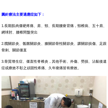
圓針療法主要適應症如下：
1.長期肌肉僵硬疼痛、肩、頸、長期腰痠背痛，頸椎病、五十肩、
網球肘、腰椎間盤突出
2.髖關節炎、骶髂關節炎、膝關節骨性關節炎、踝關節損傷、足跟
骨刺、關節僵直
3.骨質增生症、僵直性脊椎炎，其他手術、外傷、勞損、沾黏後遺
症或療效不彰之頑固性疼痛、久年痠痛皆有療效。