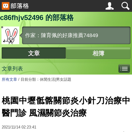
c86fhjv52496 的部落格
作家：陳育佩的好康推薦74849
文章
相簿
文章列表
所有文章
/
目前分類：休閒生活|男女話題
桃園中壢骶髂關節炎小針刀治療中
醫門診 風濕關節炎治療
2021
/
11
/
14
02:23:41