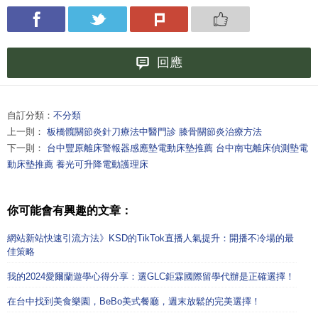
回應
自訂分類：
不分類
上一則：
板橋髖關節炎針刀療法中醫門診 膝骨關節炎治療方法
下一則：
台中豐原離床警報器感應墊電動床墊推薦 台中南屯離床偵測墊電
動床墊推薦 養光可升降電動護理床
你可能會有興趣的文章：
網站新站快速引流方法》KSD的TikTok直播人氣提升：開播不冷場的最
佳策略
我的2024愛爾蘭遊學心得分享：選GLC鉅霖國際留學代辦是正確選擇！
在台中找到美食樂園，BeBo美式餐廳，週末放鬆的完美選擇！