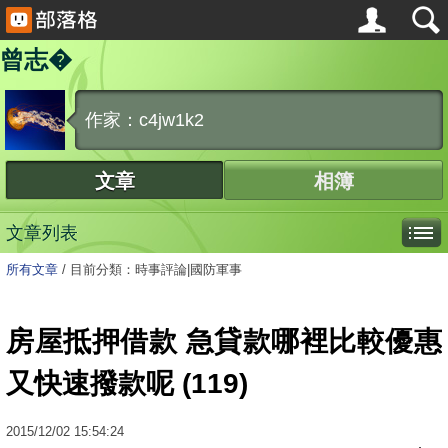
曾志�
作家：c4jw1k2
文章
相簿
文章列表
所有文章
/
目前分類：時事評論|國防軍事
房屋抵押借款 急貸款哪裡比較優惠
又快速撥款呢 (119)
2015
/
12
/
02
15:54:24