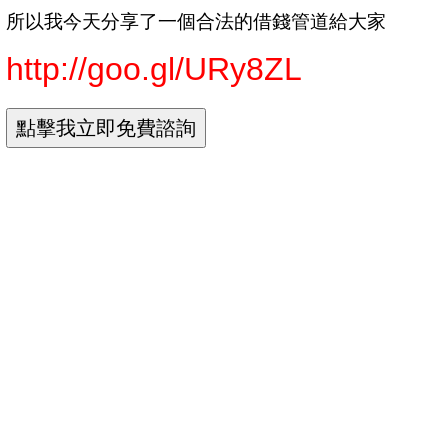
所以我今天分享了一個合法的借錢管道給大家
http://goo.gl/URy8ZL
Yahoo奇摩 網頁搜尋
首頁信箱新聞股市氣象運動名人娛樂App下載購物中心商城拍賣更多
Yahoo
查詢詞
貸款借錢
搜尋
網頁
知識+