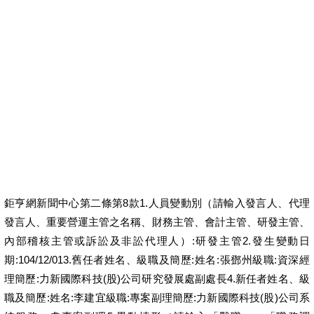
缺錢怎麼辦？提供汽車借款、支票借錢等貸款服務，快速放款，解決資金燃眉之急！
房地貸款找峻德 最快當天貸
資金需求，放心交給峻德！超低利專案，再創房地價值，諮詢專線，全年無休！
查詢詞
貸款借錢
搜尋
Yahoo 奇摩服務中心建議隱私權政策服務條款廣告
鉅亨網新聞中心第二條第8款1.人員變動別（請輸入發言人、代理
發言人、重要營運主管之名稱、財務主管、會計主管、研發主管、
內部稽核主管或訴訟及非訟代理人）:研發主管2.發生變動日
期:104/12/013.舊任者姓名、級職及簡歷:姓名:張鄧州級職:資深經
理簡歷:力新國際科技(股)公司研究發展處副處長4.新任者姓名、級
職及簡歷:姓名:李建宜級職:專案副理簡歷:力新國際科技(股)公司系